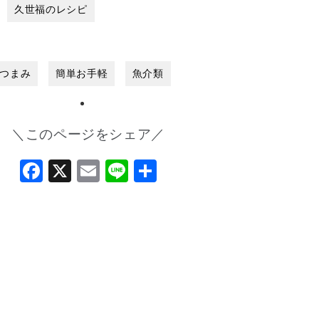
久世福のレシピ
つまみ
簡単お手軽
魚介類
＼このページをシェア／
Facebook
X
Email
Line
共
有