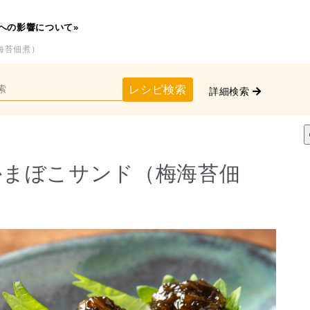
への影響について»
海苔佃煮）
レシピ検索
詳細検索
かまぼこサンド（梅海苔佃