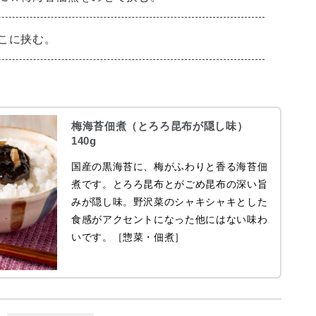
こに挟む。
梅海苔佃煮（とろろ昆布が隠し味）
140g
国産の黒海苔に、梅がふわりと香る海苔佃
煮です。とろろ昆布とがごめ昆布の深い旨
みが隠し味。野沢菜のシャキシャキとした
食感がアクセントになった他にはない味わ
いです。［惣菜・佃煮］