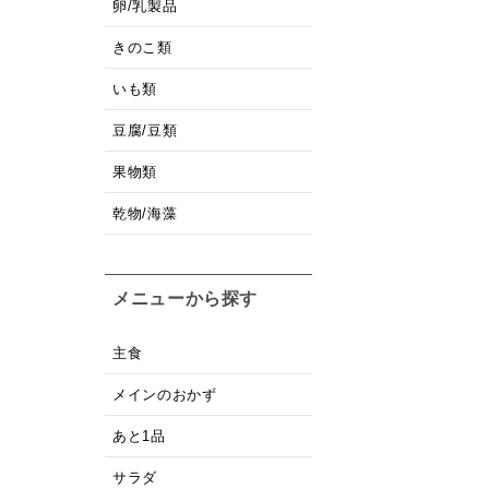
卵/乳製品
きのこ類
いも類
豆腐/豆類
果物類
乾物/海藻
メニューから探す
主食
メインのおかず
あと1品
サラダ