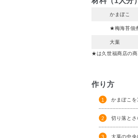
材料（1人分
かまぼこ
★梅海苔佃
大葉
★は久世福商店の商
作り方
かまぼこを
切り落とさ
大葉の中央