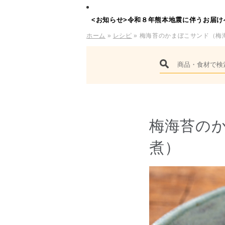
<お知らせ>令和８年熊本地震に伴うお届け
ホーム
»
レシピ
» 梅海苔のかまぼこサンド（梅
梅海苔の
煮）