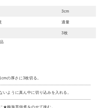
）
3cm
煮
適量
3枚
品
1cmの厚さに3枚切る。
ないように真ん中に切り込みを入れる。
に★梅海苔佃煮をのせて挟む。