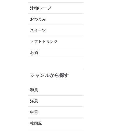
汁物/スープ
おつまみ
スイーツ
ソフトドリンク
お酒
ジャンルから探す
和風
洋風
中華
韓国風