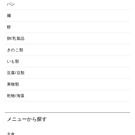
パン
麺
餅
卵/乳製品
きのこ類
いも類
豆腐/豆類
果物類
乾物/海藻
メニューから探す
主食