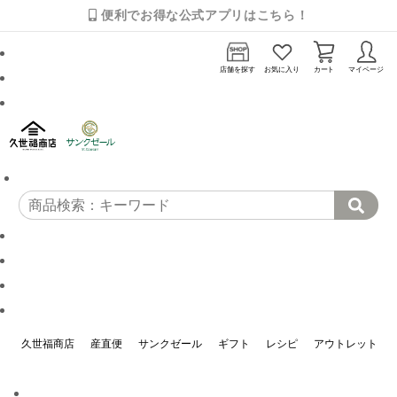
便利でお得な公式アプリはこちら！
店舗を探す
お気に入り
カート
マイページ
久世福商店
産直便
サンクゼール
ギフト
レシピ
アウトレット