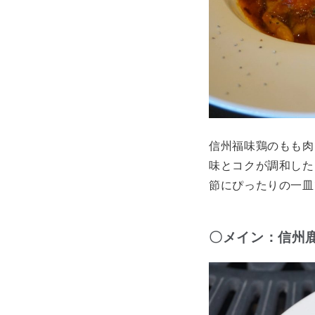
信州福味鶏のもも肉
味とコクが調和した
節にぴったりの一皿
〇メイン：信州