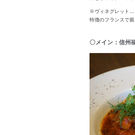
※ヴィネグレット…
特徴のフランスで親
〇メイン：信州