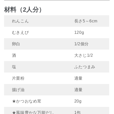
材料（2人分）
れんこん
長さ5～6cm
むきえび
120g
卵白
1/2個分
酒
大さじ1/2
塩
ふたつまみ
片栗粉
適量
揚げ油
適量
★かつおなめ茸
20g
★風味豊かな万能だし
1包