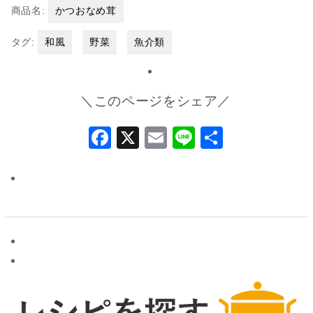
商品名:
かつおなめ茸
タグ:
和風
野菜
魚介類
＼このページをシェア／
Facebook
X
Email
Line
共
有