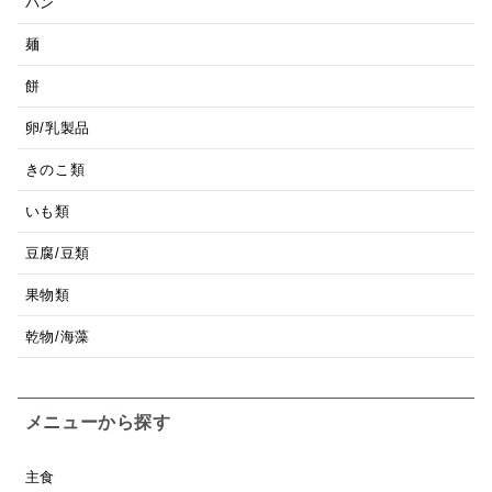
パン
麺
餅
卵/乳製品
きのこ類
いも類
豆腐/豆類
果物類
乾物/海藻
メニューから探す
主食