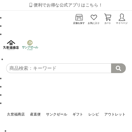
便利でお得な公式アプリはこちら！
店舗を探す
お気に入り
カート
マイページ
久世福商店
産直便
サンクゼール
ギフト
レシピ
アウトレット