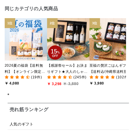
日本ワイン
野菜だし
チーズいか
同じカテゴリの人気商品
お米チップス
味噌汁
かりんとう
甘酒
あごだし
バナナミルク
りんご
骨せんべい
ドレッシング
珍味
おかず
ナイアガラ
和塩
混ぜご飯の素
マヨネーズ
せんべい
2026夏の福袋【送料無
【感謝祭セール】お決ま
至福の贅沢ごはんギフト
韓国
贅沢ごはん
おでん
吸い物
料】【オンライン限定】
りギフト★大人のしゃけ
【送料込/沖縄県送料別
(19件)
(245件)
(102件)
【ポイントキャンペーン
しゃけめんたい入り【送
途】【化粧箱包装付/オ
シードル
ごま
いわし
ミックス
芋
￥ 4,080
￥ 3,980
￥ 3,880
実施中】【のし・ラッピ
料込/沖縄県送料別途】
￥ 3,298
ライン限定】
ング・化粧箱詰め不可】
【化粧箱包装付】
スープ
クリームソース
季節限定
セット
佃煮
アップル
ジュース
パンにぬる
売れ筋ランキング
はちみつ茶
オレンジ
ナッツ
かつおだし
人気のギフト