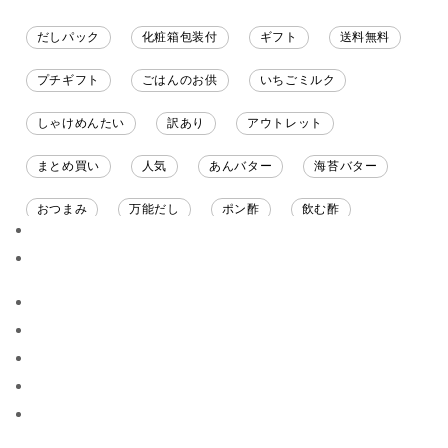
だしパック
化粧箱包装付
ギフト
送料無料
プチギフト
ごはんのお供
いちごミルク
しゃけめんたい
訳あり
アウトレット
まとめ買い
人気
あんバター
海苔バター
おつまみ
万能だし
ポン酢
飲む酢
ソース
限定
バナナチップス
スナック菓子
ジャム
調味料ギフト
国産
味噌
ワイン
パスタソース
醤油
バター
オールフルーツ
昆布だし
毎日だし
食塩無添加
なめ茸
トマトソース
ブルーベリー
チーズ
信州