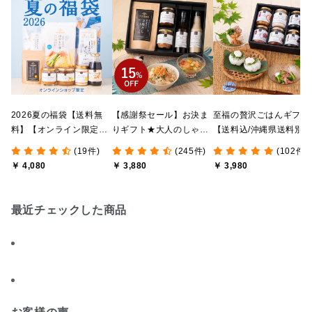
2026夏の福袋【送料無
【感謝祭セール】お決ま
至福の贅沢ごはんギフト
料】【オンライン限定】
りギフト★大人のしゃけ
【送料込/沖縄県送料別
【ポイントキャンペーン
しゃけめんたい入り【送
途】【化粧箱包装付/オ
(19件)
(245件)
(102件)
実施中】【のし・ラッピ
料込/沖縄県送料別途】
ライン限定】
￥ 4,080
￥ 3,880
￥ 3,980
ング・化粧箱詰め不可】
【化粧箱包装付】
最近チェックした商品