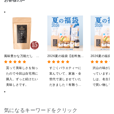
お客様の声
風味豊かな万能だし
2026夏の福袋【送料無
2026夏の福袋
120g（8g×15包）【だし
料】【オンライン限定】
料】【オンライ
パック】
【ポイントキャンペーン実
【ポイントキャ
貰って美味しさを知っ
すごくバラエティーに
沢山の味が楽
施中】【のし・ラッピン
施中】【のし・
たので今回は自宅用に
富んでいて、家族・全
っています♪ 
グ・化粧箱詰め不可】
グ・化粧箱詰め
購入。ずっと続けたい
世代で楽しませていた
しは、名古屋
美味しさです。
だきました！有難うご
で買い物してい
ざいます。
ても美味しく
てます。 これ
沢山の味楽しみ
気になるキーワードをクリック