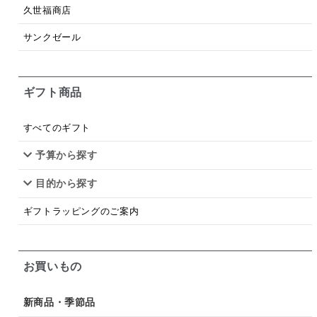
梅
レモン
ペースト
クランベリー
久世福商店
ガーリック
柚子
ハーブティー
つゆ
サンクゼール
ドリンク
七味
わかめ
チップス
のり
ギフト商品
ブランデー
生姜
鍋つゆ
飴
すき焼き
ふりかけ
いいづな
はちみつ
茶漬け
すべてのギフト
抹茶
レトルト
究極
ノンアルコール
予算から探す
目的から探す
九条ねぎ
焼酎
福松
混ぜご飯
くるみ
ギフトラッピングのご案内
お買いもの
新商品・季節品