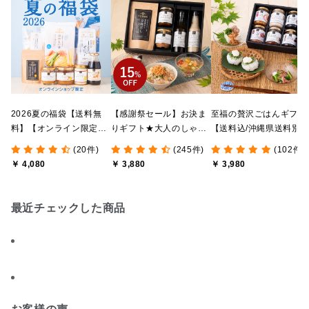
2026夏の福袋【送料無
【感謝祭セール】お決ま
至福の贅沢ごはんギフト
料】【オンライン限定】
りギフト★大人のしゃけ
【送料込/沖縄県送料別
【ポイントキャンペーン
しゃけめんたい入り【送
途】【化粧箱包装付/オ
(20件)
(245件)
(102件)
実施中】【のし・ラッピ
料込/沖縄県送料別途】
ライン限定】
￥ 4,080
￥ 3,880
￥ 3,980
ング・化粧箱詰め不可】
【化粧箱包装付】
最近チェックした商品