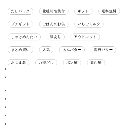
だしパック
化粧箱包装付
ギフト
送料無料
プチギフト
ごはんのお供
いちごミルク
しゃけめんたい
訳あり
アウトレット
まとめ買い
人気
あんバター
海苔バター
おつまみ
万能だし
ポン酢
飲む酢
ソース
限定
バナナチップス
スナック菓子
ジャム
調味料ギフト
国産
味噌
ワイン
パスタソース
醤油
バター
オールフルーツ
昆布だし
毎日だし
食塩無添加
なめ茸
トマトソース
ブルーベリー
チーズ
信州