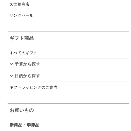
梅
レモン
ペースト
クランベリー
久世福商店
ガーリック
柚子
ハーブティー
つゆ
サンクゼール
ドリンク
七味
わかめ
チップス
のり
ギフト商品
ブランデー
生姜
鍋つゆ
飴
すき焼き
ふりかけ
いいづな
はちみつ
茶漬け
すべてのギフト
抹茶
レトルト
究極
ノンアルコール
予算から探す
目的から探す
九条ねぎ
焼酎
福松
混ぜご飯
くるみ
ギフトラッピングのご案内
お買いもの
新商品・季節品