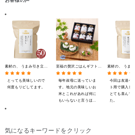
お客様の声
素材の、 うまみ引き立
至福の贅沢ごはんギフト
素材の、 うま
つ。 毎日だし
【送料込/沖縄県送料別
つ。 毎日だし
350g（7g×50包）
途】【化粧箱包装付/オン
140g（7g×20
とっても美味しいので
毎年叔母に送っていま
今回は友達へ
ライン限定】
何度もリピしてます。
す。地元の美味しいお
ト用で購入し
米とこれがあれば何に
とても喜んで
もいらないと言うほど
た。
気に入ってくれていま
す。本当に助かりま
す。
気になるキーワードをクリック