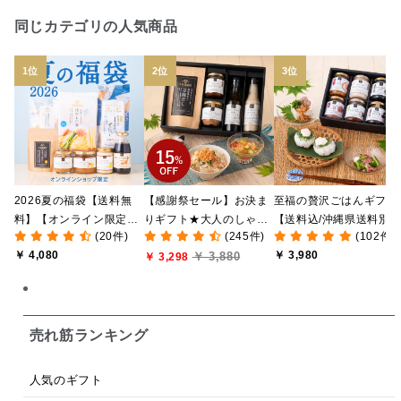
日本ワイン
野菜だし
チーズいか
同じカテゴリの人気商品
お米チップス
味噌汁
かりんとう
甘酒
あごだし
バナナミルク
りんご
骨せんべい
ドレッシング
珍味
おかず
ナイアガラ
和塩
混ぜご飯の素
マヨネーズ
せんべい
2026夏の福袋【送料無
【感謝祭セール】お決ま
至福の贅沢ごはんギフト
韓国
贅沢ごはん
おでん
吸い物
料】【オンライン限定】
りギフト★大人のしゃけ
【送料込/沖縄県送料別
(20件)
(245件)
(102件)
【ポイントキャンペーン
しゃけめんたい入り【送
途】【化粧箱包装付/オ
シードル
ごま
いわし
ミックス
芋
￥ 4,080
￥ 3,980
￥ 3,880
実施中】【のし・ラッピ
料込/沖縄県送料別途】
￥ 3,298
ライン限定】
ング・化粧箱詰め不可】
【化粧箱包装付】
スープ
クリームソース
季節限定
セット
佃煮
アップル
ジュース
パンにぬる
売れ筋ランキング
はちみつ茶
オレンジ
ナッツ
かつおだし
人気のギフト