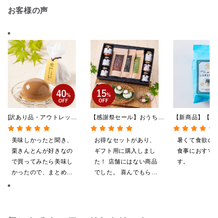
お客様の声
[訳あり品・アウトレット]
【感謝祭セール】おうちで
【新商品】【季
[賞味期限2026年09月09
贅沢ごはんギフト【送料無
やしだし茶漬け
日]絹ごしなめらか 栗き
料/沖縄県送料別途】【化
鯛だし 4食
美味しかったと聞き、
お得なセットがあり、
暑くて食欲の
んとんゼリー 81g【季節
粧箱包装付/オンライン限
栗きんとんが好きなの
ギフト用に購入しまし
食事におすす
限定】
定】
で買ってみたら美味し
た！ 店舗にはない商品
す。
かったので、まとめ買
でした。 喜んでもらえ
いしてしまいました
ると思います。