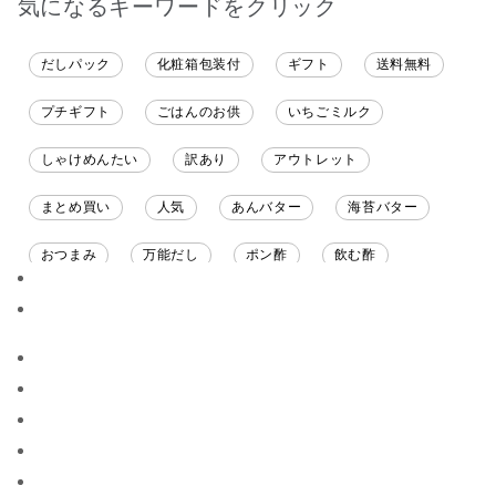
気になるキーワードをクリック
だしパック
化粧箱包装付
ギフト
送料無料
プチギフト
ごはんのお供
いちごミルク
しゃけめんたい
訳あり
アウトレット
まとめ買い
人気
あんバター
海苔バター
おつまみ
万能だし
ポン酢
飲む酢
ソース
限定
バナナチップス
スナック菓子
ジャム
調味料ギフト
国産
味噌
ワイン
パスタソース
醤油
バター
オールフルーツ
昆布だし
毎日だし
食塩無添加
なめ茸
トマトソース
ブルーベリー
チーズ
信州