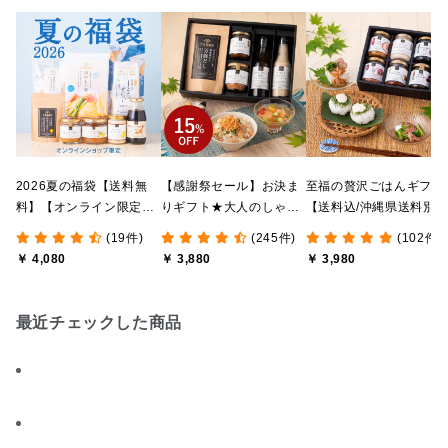
2026夏の福袋【送料無
【感謝祭セール】お決ま
至福の贅沢ごはんギフト
料】【オンライン限定】
りギフト★大人のしゃけ
【送料込/沖縄県送料別
【ポイントキャンペーン
しゃけめんたい入り【送
途】【化粧箱包装付/オ
(19件)
(245件)
(102件)
実施中】【のし・ラッピ
料込/沖縄県送料別途】
ライン限定】
￥ 4,080
￥ 3,880
￥ 3,980
ング・化粧箱詰め不可】
【化粧箱包装付】
最近チェックした商品