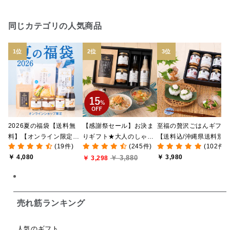
日本ワイン
野菜だし
チーズいか
同じカテゴリの人気商品
お米チップス
味噌汁
かりんとう
甘酒
あごだし
バナナミルク
りんご
骨せんべい
ドレッシング
珍味
おかず
ナイアガラ
和塩
混ぜご飯の素
マヨネーズ
せんべい
2026夏の福袋【送料無
【感謝祭セール】お決ま
至福の贅沢ごはんギフト
韓国
贅沢ごはん
おでん
吸い物
料】【オンライン限定】
りギフト★大人のしゃけ
【送料込/沖縄県送料別
(19件)
(245件)
(102件)
【ポイントキャンペーン
しゃけめんたい入り【送
途】【化粧箱包装付/オ
シードル
ごま
いわし
ミックス
芋
￥ 4,080
￥ 3,980
￥ 3,880
実施中】【のし・ラッピ
料込/沖縄県送料別途】
￥ 3,298
ライン限定】
ング・化粧箱詰め不可】
【化粧箱包装付】
スープ
クリームソース
季節限定
セット
佃煮
アップル
ジュース
パンにぬる
売れ筋ランキング
はちみつ茶
オレンジ
ナッツ
かつおだし
人気のギフト