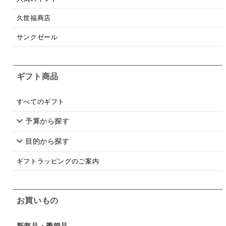
梅
レモン
ペースト
クランベリー
久世福商店
ガーリック
柚子
ハーブティー
つゆ
サンクゼール
ドリンク
七味
わかめ
チップス
のり
ギフト商品
ブランデー
生姜
鍋つゆ
飴
すき焼き
ふりかけ
いいづな
はちみつ
茶漬け
すべてのギフト
抹茶
レトルト
究極
ノンアルコール
予算から探す
目的から探す
九条ねぎ
焼酎
福松
混ぜご飯
くるみ
ギフトラッピングのご案内
お買いもの
新商品・季節品