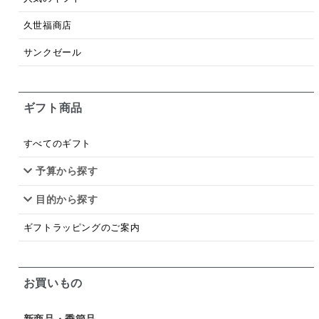
梅
レモン
ペースト
クランベリー
久世福商店
ガーリック
柚子
ハーブティー
つゆ
サンクゼール
ドリンク
七味
わかめ
チップス
のり
ギフト商品
ブランデー
生姜
鍋つゆ
飴
すき焼き
ふりかけ
いいづな
はちみつ
茶漬け
すべてのギフト
抹茶
レトルト
究極
ノンアルコール
予算から探す
目的から探す
九条ねぎ
焼酎
福松
混ぜご飯
くるみ
ギフトラッピングのご案内
お買いもの
新商品・季節品