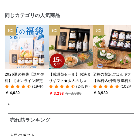
日本ワイン
野菜だし
チーズいか
同じカテゴリの人気商品
お米チップス
味噌汁
かりんとう
甘酒
あごだし
バナナミルク
りんご
骨せんべい
ドレッシング
珍味
おかず
ナイアガラ
和塩
混ぜご飯の素
マヨネーズ
せんべい
2026夏の福袋【送料無
【感謝祭セール】お決ま
至福の贅沢ごはんギフト
韓国
贅沢ごはん
おでん
吸い物
料】【オンライン限定】
りギフト★大人のしゃけ
【送料込/沖縄県送料別
(19件)
(245件)
(102件)
【ポイントキャンペーン
しゃけめんたい入り【送
途】【化粧箱包装付/オ
シードル
ごま
いわし
ミックス
芋
￥ 4,080
￥ 3,980
￥ 3,880
実施中】【のし・ラッピ
料込/沖縄県送料別途】
￥ 3,298
ライン限定】
ング・化粧箱詰め不可】
【化粧箱包装付】
スープ
クリームソース
季節限定
セット
佃煮
アップル
ジュース
パンにぬる
売れ筋ランキング
はちみつ茶
オレンジ
ナッツ
かつおだし
人気のギフト