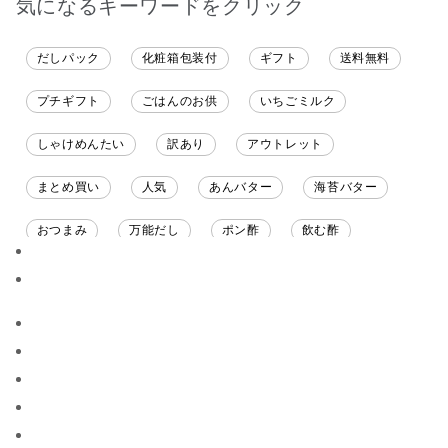
気になるキーワードをクリック
だしパック
化粧箱包装付
ギフト
送料無料
プチギフト
ごはんのお供
いちごミルク
しゃけめんたい
訳あり
アウトレット
まとめ買い
人気
あんバター
海苔バター
おつまみ
万能だし
ポン酢
飲む酢
ソース
限定
バナナチップス
スナック菓子
ジャム
調味料ギフト
国産
味噌
ワイン
パスタソース
醤油
バター
オールフルーツ
昆布だし
毎日だし
食塩無添加
なめ茸
トマトソース
ブルーベリー
チーズ
信州