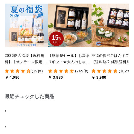
2026夏の福袋【送料無
【感謝祭セール】お決ま
至福の贅沢ごはんギフト
料】【オンライン限定】
りギフト★大人のしゃけ
【送料込/沖縄県送料別
【ポイントキャンペーン
しゃけめんたい入り【送
途】【化粧箱包装付/オ
(19件)
(245件)
(102件)
実施中】【のし・ラッピ
料込/沖縄県送料別途】
ライン限定】
￥ 4,080
￥ 3,880
￥ 3,980
ング・化粧箱詰め不可】
【化粧箱包装付】
最近チェックした商品