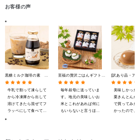
お客様の声
黒糖ミルク珈琲の素
至福の贅沢ごはんギフト
[訳あり品・アウ
275ml （ドリンクベース／
【送料込/沖縄県送料別
[賞味期限2026
希釈タイプ）
途】【化粧箱包装付/オン
日]絹ごしなめ
牛乳で割って凍らして
毎年叔母に送っていま
美味しかった
ライン限定】
んとんゼリー 8
から冷凍庫から出して
す。地元の美味しいお
栗きんとんが
限定】
溶けてきたら混ぜてフ
米とこれがあれば何に
で買ってみた
ラッペにして食べてい
もいらないと言うほど
かったので、
ます
気に入ってくれていま
いしてしまい
す。本当に助かりま
す。