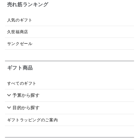
お米チップス
味噌汁
かりんとう
甘酒
売れ筋ランキング
あごだし
バナナミルク
りんご
骨せんべい
人気のギフト
ドレッシング
珍味
おかず
ナイアガラ
久世福商店
和塩
混ぜご飯の素
マヨネーズ
せんべい
サンクゼール
韓国
贅沢ごはん
おでん
吸い物
ギフト商品
シードル
ごま
いわし
ミックス
芋
スープ
クリームソース
季節限定
セット
すべてのギフト
予算から探す
佃煮
アップル
ジュース
パンにぬる
目的から探す
はちみつ茶
オレンジ
ナッツ
かつおだし
ギフトラッピングのご案内
梅
レモン
ペースト
クランベリー
ガーリック
柚子
ハーブティー
つゆ