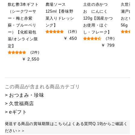
飲む酢3本ギフト
農場ソース
土佐の赤かつ
久世
（シークワーサ
125ml【香味野
お にんにく
瀬戸内
ー・梅と赤紫
菜入りドレッシ
120g【国産かつ
おと
蘇・ブルーベリ
ング】
お使用・ほぐ
56g（
ー）【化粧箱包
(1件)
し・フレーク】
￥ 450
装/オンライン限
(7件)
￥ 799
定】
(2件)
￥ 2,550
この商品が含まれる商品カテゴリ
> おつまみ・珍味
> 久世福商店
> eギフト
発送する商品の賞味期限はこちら(よくある質問Q.19)からご確認く
ださい＞＞