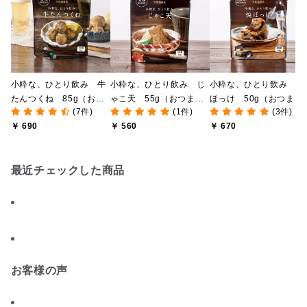
小粋な、ひとり飲み 牛
小粋な、ひとり飲み じ
小粋な、ひとり飲み 焼
たんつくね 85g（おつ
ゃこ天 55g（おつま
ほっけ 50g（おつま
(7件)
(1件)
(3件)
まみ・レトルト食品）
み・レトルト食品）
み・レトルト食品）
￥ 690
￥ 560
￥ 670
最近チェックした商品
お客様の声