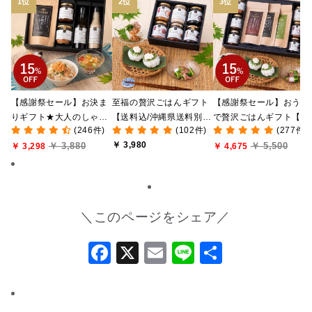
【感謝祭セール】お決ま
至福の贅沢ごはんギフト
【感謝祭セール】おうち
りギフト★大人のしゃけ
【送料込/沖縄県送料別
で贅沢ごはんギフト【送
(246件)
(102件)
(277件)
しゃけめんたい入り【送
途】【化粧箱包装付/オン
料無料/沖縄県送料別途
￥ 3,980
￥ 3,880
￥ 5,500
料込/沖縄県送料別途】
￥ 3,298
ライン限定】
【化粧箱包装付/オンラ
￥ 4,675
【化粧箱包装付】
ン限定】
＼このページをシェア／
Facebook
X
Email
Line
共
有