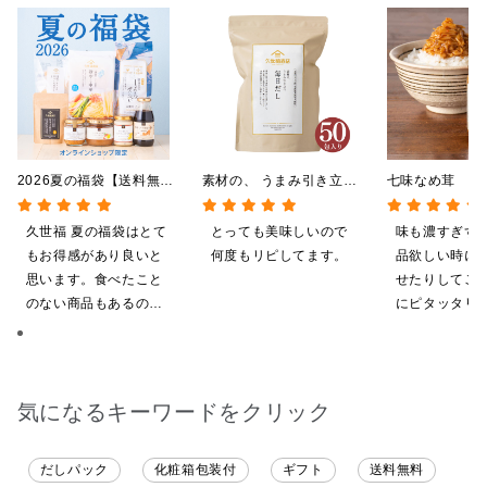
2026夏の福袋【送料無
素材の、 うまみ引き立
七味なめ茸 信
料】【オンライン限定】
つ。 毎日だし
「八幡屋礒五郎
【ポイントキャンペーン実
350g（7g×50包）
辛子入り 130
久世福 夏の福袋はとて
とっても美味しいので
味も濃すぎず
施中】【のし・ラッピン
もお得感があり良いと
何度もリピしてます。
品欲しい時に
グ・化粧箱詰め不可】
思います。食べたこと
せたりしてご
のない商品もあるの
にピタッタリ
で、お試しにも良いで
ています。
す。今回、少し無理な
お願いにも対応頂き大
変助かりました。あり
気になるキーワードをクリック
がとうございます。
だしパック
化粧箱包装付
ギフト
送料無料