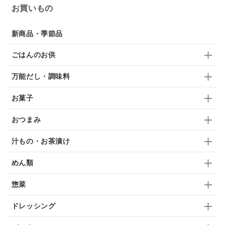
お買いもの
ドリンク
七味
わかめ
チップス
のり
新商品・季節品
ブランデー
生姜
鍋つゆ
飴
すき焼き
ごはんのお供
ふりかけ
いいづな
はちみつ
茶漬け
万能だし・調味料
抹茶
レトルト
究極
ノンアルコール
お菓子
九条ねぎ
焼酎
福松
混ぜご飯
くるみ
おつまみ
汁もの・お茶漬け
めん類
惣菜
ドレッシング