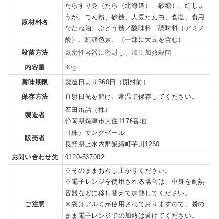
たらすり身（たら（北海道）、砂糖）、紅しょ
うが、でん粉、砂糖、大豆たん白、食塩、食用
原材料名
なたね油、ぶどう糖／酸味料、調味料（アミノ
酸）、紅麹色素、（一部に大豆を含む）
殺菌方法
気密性容器に密封し、加圧加熱殺菌
内容量
80g
賞味期限
製造日より360日（開封前）
保存方法
直射日光を避け、常温で保存してください。
石田缶詰（株）
製造者
静岡県焼津市大住1176番地
（株）サンクゼール
販売者
長野県上水内郡飯綱町芋川1260
お問い合わせ先
0120-537002
※そのままお召し上がりください。
※電子レンジを使用される場合は、中身を耐熱
容器などに移し替えて加熱してください。
ご注意
※袋はアルミが使用されておりますので、袋の
まま電子レンジでの加熱は避けてください。