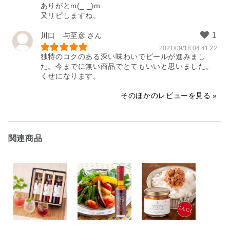
ありがとm(_ _)m

又リピしますね。
川口 与至彦
2021/09/18 04:41:22
独特のコクのある深い味わいでビールが進みまし
た。今までに無い商品でとてもいいと思いました。
くせになります。
そのほかのレビューを見る
関連商品