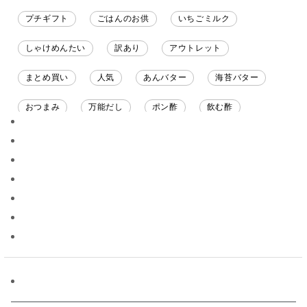
プチギフト
ごはんのお供
いちごミルク
しゃけめんたい
訳あり
アウトレット
まとめ買い
人気
あんバター
海苔バター
おつまみ
万能だし
ポン酢
飲む酢
ソース
限定
バナナチップス
スナック菓子
ジャム
調味料ギフト
国産
味噌
ワイン
パスタソース
醤油
バター
オールフルーツ
昆布だし
毎日だし
食塩無添加
なめ茸
トマトソース
ブルーベリー
チーズ
信州
日本ワイン
野菜だし
チーズいか