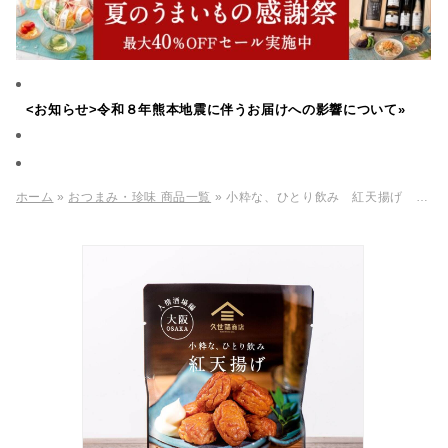
<お知らせ>令和８年熊本地震に伴うお届けへの影響について»
ホーム
»
おつまみ・珍味 商品一覧
» 小粋な、ひとり飲み 紅天揚げ 80g