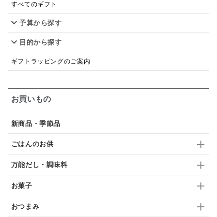
スープ
クリームソース
季節限定
セット
すべてのギフト
予算から探す
佃煮
アップル
ジュース
パンにぬる
目的から探す
はちみつ茶
オレンジ
ナッツ
かつおだし
ギフトラッピングのご案内
梅
レモン
ペースト
クランベリー
ガーリック
柚子
ハーブティー
つゆ
お買いもの
ドリンク
七味
わかめ
チップス
のり
新商品・季節品
ブランデー
生姜
鍋つゆ
飴
すき焼き
ごはんのお供
ふりかけ
いいづな
はちみつ
茶漬け
万能だし・調味料
抹茶
レトルト
究極
ノンアルコール
お菓子
九条ねぎ
焼酎
福松
混ぜご飯
くるみ
おつまみ