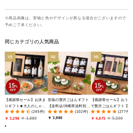
※商品画像は、実物と色やデザインが異なる場合がございますので
予めご了承ください。
同じカテゴリの人気商品
【感謝祭セール】お決ま
至福の贅沢ごはんギフト
【感謝祭セール】おうち
りギフト★大人のしゃけ
【送料込/沖縄県送料別
で贅沢ごはんギフト【送
(245件)
(102件)
(277件)
しゃけめんたい入り【送
途】【化粧箱包装付/オン
料無料/沖縄県送料別途
￥ 3,980
￥ 3,880
￥ 5,500
料込/沖縄県送料別途】
￥ 3,298
ライン限定】
【化粧箱包装付/オンラ
￥ 4,675
【化粧箱包装付】
ン限定】