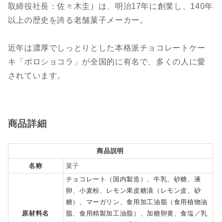
取締役社長：佐々木圭）は、明治17年に創業し、140年
以上の歴史を誇る老舗菓子メーカー。
近年は濃厚でしっとりとした本格派チョコレートケー
キ「ポロショコラ」が全国的に有名で、多くの人に愛
されています。
商品詳細
商品説明
名称
菓子
チョコレート（国内製造）、牛乳、砂糖、液
卵、小麦粉、レモン果皮糖漬（レモン皮、砂
糖）、マーガリン、食用加工油脂（食用植物油
原材料名
脂、食用精製加工油脂）、加糖卵黄、食塩／乳