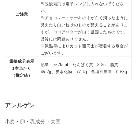
※脱酸素剤は電子レンジに入れないでくださ
い。
ご注意
※チョコレートケーキの中が白く濁ったように
見えたり白い粒状のものが見えることがありま
すが、ココアバターが白く凝固したものです。
品質には問題ありません。
※気温等によりカット面同士が密着する場合が
ございます。
栄養成分表示
熱量 757kcal、たんぱく質 8.8g、脂質
1本当たり
45.7g、炭水化物 77.4g、食塩相当量 0.63g
（推定値）
アレルゲン
小麦・卵・乳成分・大豆