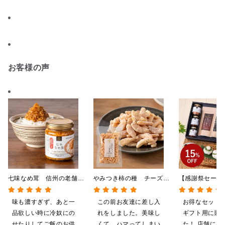
お客様の声
七味なめ茸 信州の老舗
やみつき柿の種 チーズと
【感謝祭セール
「八幡屋礒五郎」の七味唐
黒胡椒 85g
贅沢ごはんギフ
辛子入り 130g
料/沖縄県送料
味も濃すぎず、あと一
この前お友達に差し入
お得なセット
粧箱包装付/オ
品欲しい時に冷奴にの
れをしました。美味し
ギフト用に購
定】
せたりしてご飯のお供
くて、ハマってしまい
た！ 店舗には