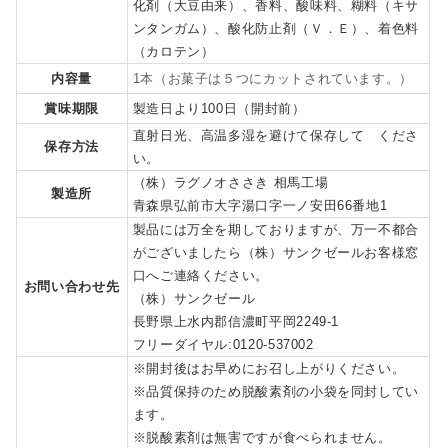
化剤（大豆由来）、香料、酸味料、糊料（キサ
ンタンガム）、酸化防止剤（Ｖ．Ｅ）、着色料
（カロテン）
内容量
1本（お菓子は５つにカットされています。）
賞味期限
製造日より100日（開封前）
直射日光、高温多湿を避けて保存して くださ
保存方法
い。
（株）ラグノオささき 相馬工場
製造所
青森県弘前市大字湯口字一ノ安田66番地1
製品には万全を期しておりますが、万一不都合
がございましたら（株）サンクゼールお客様窓
口へご連絡ください。
お問い合わせ先
（株）サンクゼール
長野県上水内郡信濃町平岡2249-1
フリーダイヤル:0120-537002
※開封後はお早めにお召し上がりください。
※品質保持のため脱酸素剤の小袋を同封してい
ます。
※脱酸素剤は無害ですが食べられません。