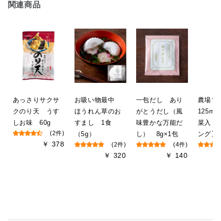
関連商品
あっさりサクサ
お吸い物最中
一包だし あり
農場
クのり天 うす
ほうれん草のお
がとうだし（風
125m
しお味 60g
すまし 1食
味豊かな万能だ
菜入り
(2件)
（5g）
し） 8g×1包
ング】
￥ 378
(2件)
(4件)
￥ 320
￥ 140