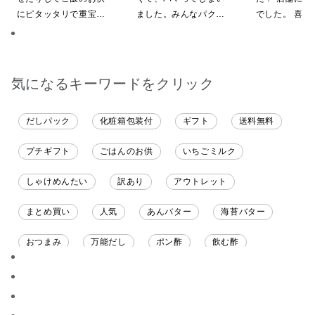
にピタッタリで重宝し
ました。みんなパクパ
でした。 喜ん
ています。
ク食べていました。
ると思います
気になるキーワードをクリック
だしパック
化粧箱包装付
ギフト
送料無料
プチギフト
ごはんのお供
いちごミルク
しゃけめんたい
訳あり
アウトレット
まとめ買い
人気
あんバター
海苔バター
おつまみ
万能だし
ポン酢
飲む酢
ソース
限定
バナナチップス
スナック菓子
ジャム
調味料ギフト
国産
味噌
ワイン