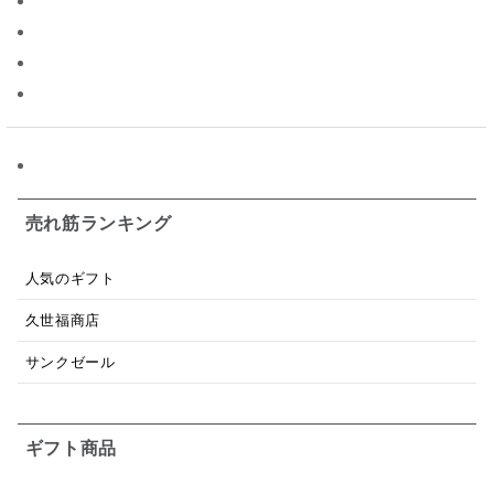
パスタソース
醤油
バター
オールフルーツ
昆布だし
毎日だし
食塩無添加
なめ茸
トマトソース
ブルーベリー
チーズ
信州
日本ワイン
野菜だし
チーズいか
お米チップス
味噌汁
かりんとう
甘酒
売れ筋ランキング
あごだし
バナナミルク
りんご
骨せんべい
人気のギフト
ドレッシング
珍味
おかず
ナイアガラ
久世福商店
和塩
混ぜご飯の素
マヨネーズ
せんべい
サンクゼール
韓国
贅沢ごはん
おでん
吸い物
ギフト商品
シードル
ごま
いわし
ミックス
芋