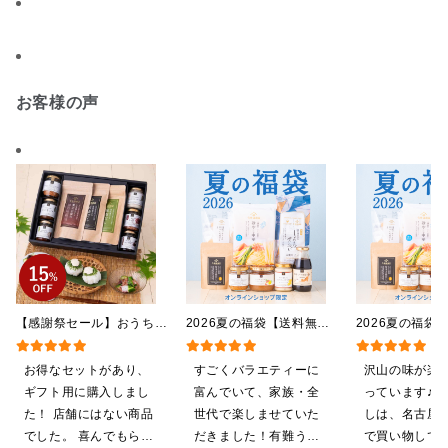
お客様の声
【感謝祭セール】おうちで
2026夏の福袋【送料無
2026夏の福袋
贅沢ごはんギフト【送料無
料】【オンライン限定】
料】【オンライ
料/沖縄県送料別途】【化
【ポイントキャンペーン実
【ポイントキャ
お得なセットがあり、
すごくバラエティーに
沢山の味が楽
粧箱包装付/オンライン限
施中】【のし・ラッピン
施中】【のし・
ギフト用に購入しまし
富んでいて、家族・全
っています♪ 
定】
グ・化粧箱詰め不可】
グ・化粧箱詰め
た！ 店舗にはない商品
世代で楽しませていた
しは、名古屋
でした。 喜んでもらえ
だきました！有難うご
で買い物してい