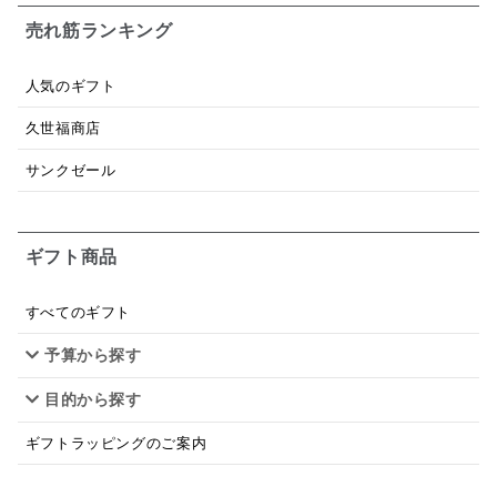
パスタソース
醤油
バター
オールフルーツ
売れ筋ランキング
昆布だし
毎日だし
食塩無添加
なめ茸
人気のギフト
トマトソース
ブルーベリー
チーズ
信州
久世福商店
日本ワイン
野菜だし
チーズいか
サンクゼール
お米チップス
味噌汁
かりんとう
甘酒
ギフト商品
あごだし
バナナミルク
りんご
骨せんべい
ドレッシング
珍味
おかず
ナイアガラ
すべてのギフト
予算から探す
和塩
混ぜご飯の素
マヨネーズ
せんべい
目的から探す
韓国
贅沢ごはん
おでん
吸い物
ギフトラッピングのご案内
シードル
ごま
いわし
ミックス
芋
スープ
クリームソース
季節限定
セット