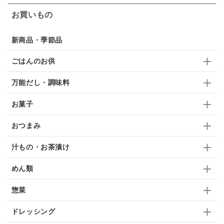
お買いもの
佃煮
アップル
ジュース
パンにぬる
新商品・季節品
はちみつ茶
オレンジ
ナッツ
かつおだし
ごはんのお供
梅
レモン
ペースト
クランベリー
万能だし・調味料
ガーリック
柚子
ハーブティー
つゆ
お菓子
ドリンク
七味
わかめ
チップス
のり
おつまみ
ブランデー
生姜
鍋つゆ
飴
すき焼き
汁もの・お茶漬け
ふりかけ
いいづな
はちみつ
茶漬け
めん類
抹茶
レトルト
究極
ノンアルコール
惣菜
九条ねぎ
焼酎
福松
混ぜご飯
くるみ
ドレッシング