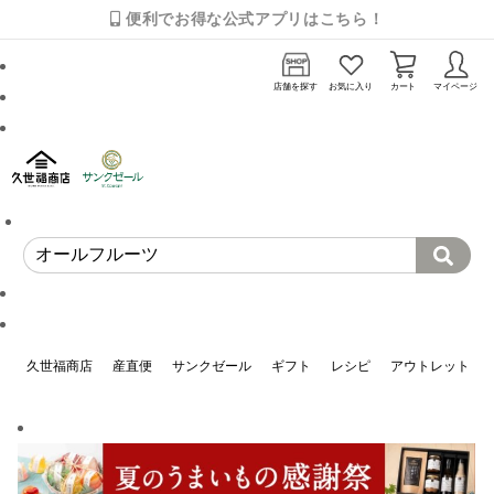
便利でお得な公式アプリはこちら！
店舗を探す
お気に入り
カート
マイページ
久世福商店
産直便
サンクゼール
ギフト
レシピ
アウトレット