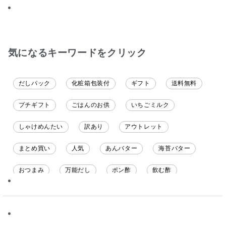
ると思います。
ざいます。
ても美味しく
てます。 これ
沢山の味楽しみ
気になるキーワードをクリック
だしパック
化粧箱包装付
ギフト
送料無料
プチギフト
ごはんのお供
いちごミルク
しゃけめんたい
訳あり
アウトレット
まとめ買い
人気
あんバター
海苔バター
おつまみ
万能だし
ポン酢
飲む酢
ソース
限定
バナナチップス
スナック菓子
ジャム
調味料ギフト
国産
味噌
ワイン