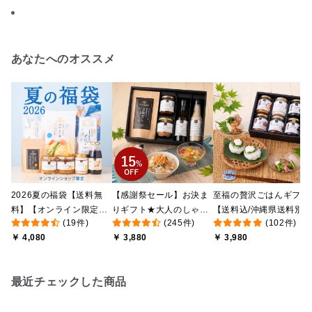
あなたへのオススメ
2026夏の福袋【送料無
【感謝祭セール】お決ま
至福の贅沢ごはんギフト
料】【オンライン限定】
りギフト★大人のしゃけ
【送料込/沖縄県送料別
(19件)
(245件)
(102件)
【ポイントキャンペーン
しゃけめんたい入り【送
途】【化粧箱包装付/オ
￥ 4,080
￥ 3,880
￥ 3,980
実施中】【のし・ラッピ
料込/沖縄県送料別途】
ライン限定】
ング・化粧箱詰め不可】
【化粧箱包装付】
最近チェックした商品