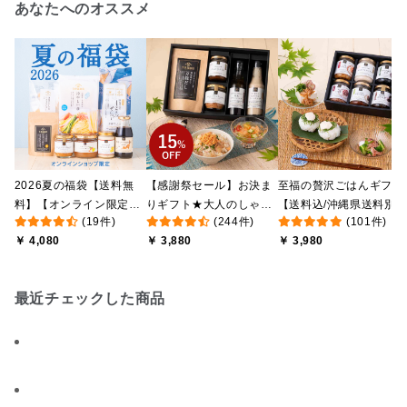
あなたへのオススメ
2026夏の福袋【送料無
【感謝祭セール】お決ま
至福の贅沢ごはんギフト
料】【オンライン限定】
りギフト★大人のしゃけ
【送料込/沖縄県送料別
(19件)
(244件)
(101件)
【ポイントキャンペーン
しゃけめんたい入り【送
途】【化粧箱包装付/オ
￥ 4,080
￥ 3,880
￥ 3,980
実施中】【のし・ラッピ
料込/沖縄県送料別途】
ライン限定】
ング・化粧箱詰め不可】
【化粧箱包装付】
最近チェックした商品