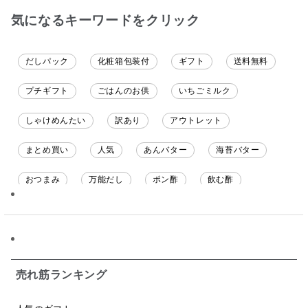
気になるキーワードをクリック
だしパック
化粧箱包装付
ギフト
送料無料
プチギフト
ごはんのお供
いちごミルク
しゃけめんたい
訳あり
アウトレット
まとめ買い
人気
あんバター
海苔バター
おつまみ
万能だし
ポン酢
飲む酢
ソース
限定
バナナチップス
スナック菓子
ジャム
調味料ギフト
国産
味噌
ワイン
パスタソース
醤油
バター
オールフルーツ
売れ筋ランキング
昆布だし
毎日だし
食塩無添加
なめ茸