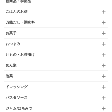
新商品・季節品
はちみつ茶
オレンジ
ナッツ
かつおだし
ごはんのお供
梅
レモン
ペースト
クランベリー
万能だし・調味料
ガーリック
柚子
ハーブティー
つゆ
お菓子
ドリンク
七味
わかめ
チップス
のり
おつまみ
ブランデー
生姜
鍋つゆ
飴
すき焼き
汁もの・お茶漬け
ふりかけ
いいづな
はちみつ
茶漬け
めん類
抹茶
レトルト
究極
ノンアルコール
惣菜
九条ねぎ
焼酎
福松
混ぜご飯
くるみ
ドレッシング
パスタソース
ジャム/はちみつ