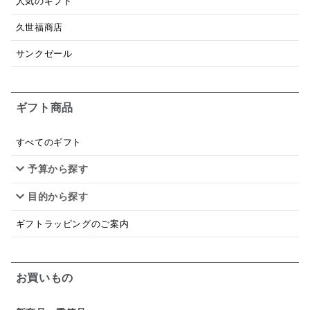
人気のギフト
トマトソース
ブルーベリー
チーズ
信州
久世福商店
日本ワイン
野菜だし
チーズいか
サンクゼール
お米チップス
味噌汁
かりんとう
甘酒
ギフト商品
あごだし
バナナミルク
りんご
骨せんべい
ドレッシング
珍味
おかず
ナイアガラ
すべてのギフト
予算から探す
和塩
混ぜご飯の素
マヨネーズ
せんべい
目的から探す
韓国
贅沢ごはん
おでん
吸い物
ギフトラッピングのご案内
シードル
ごま
いわし
ミックス
芋
スープ
クリームソース
季節限定
セット
お買いもの
佃煮
アップル
ジュース
パンにぬる