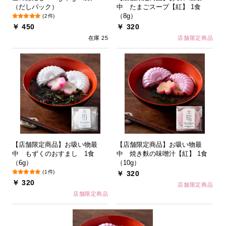
（だしパック）
中 たまごスープ【紅】 1食
（8g）
(2件)
￥ 450
￥ 320
在庫 25
店舗限定商品
【店舗限定商品】お吸い物最
【店舗限定商品】お吸い物最
中 もずくのおすまし 1食
中 焼き麩の味噌汁【紅】 1食
（6g）
（10g）
(1件)
￥ 320
￥ 320
店舗限定商品
店舗限定商品