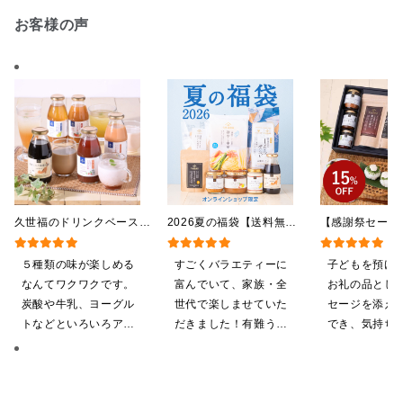
お客様の声
久世福のドリンクベース
2026夏の福袋【送料無
【感謝祭セール
全5種飲み比べまとめ買
料】【オンライン限定】
贅沢ごはんギフ
い 5本入（ドリンクベー
【ポイントキャンペーン実
料/沖縄県送料
５種類の味が楽しめる
すごくバラエティーに
子どもを預け
ス／希釈タイプ）
施中】【のし・ラッピン
粧箱包装付/オ
なんてワクワクです。
富んでいて、家族・全
お礼の品とし
グ・化粧箱詰め不可】
定】
炭酸や牛乳、ヨーグル
世代で楽しませていた
セージを添え
トなどといろいろアレ
だきました！有難うご
でき、気持ち
ンジしたいと思います
ざいます。
やすいと感じ