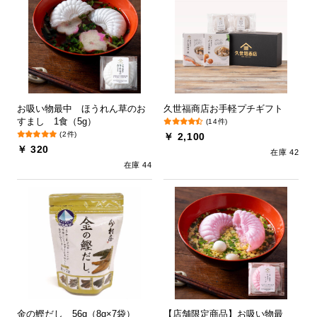
お吸い物最中 ほうれん草のお
久世福商店お手軽プチギフト
すまし 1食（5g）
(14件)
(2件)
￥ 2,100
￥ 320
在庫 42
在庫 44
金の鰹だし 56g（8g×7袋）
【店舗限定商品】お吸い物最