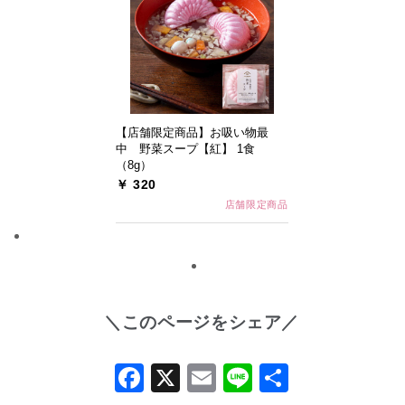
【店舗限定商品】お吸い物最
中 野菜スープ【紅】 1食
（8g）
￥ 320
店舗限定商品
＼このページをシェア／
Facebook
X
Email
Line
共
有