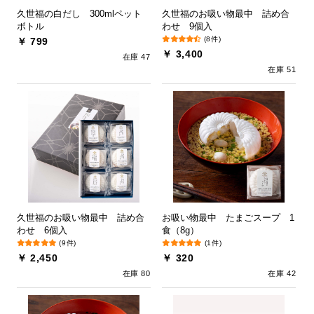
久世福の白だし 300mlペット
久世福のお吸い物最中 詰め合
ボトル
わせ 9個入
(8件)
￥ 799
￥ 3,400
在庫 47
在庫 51
久世福のお吸い物最中 詰め合
お吸い物最中 たまごスープ 1
わせ 6個入
食（8g）
(9件)
(1件)
￥ 2,450
￥ 320
在庫 80
在庫 42