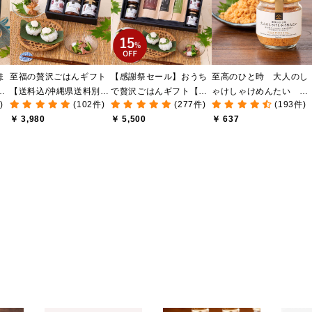
ま
至福の贅沢ごはんギフト
【感謝祭セール】おうち
至高のひと時 大人のし
け
【送料込/沖縄県送料別
で贅沢ごはんギフト【送
ゃけしゃけめんたい
)
(102件)
(277件)
(193件)
送
途】【化粧箱包装付/オン
料無料/沖縄県送料別途】
80g【鮭ほぐし・フレー
￥ 3,980
￥ 5,500
￥ 637
ライン限定】
【化粧箱包装付/オンライ
ク】
ン限定】