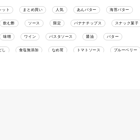
レット
まとめ買い
人気
あんバター
海苔バター
飲む酢
ソース
限定
バナナチップス
スナック菓子
味噌
ワイン
パスタソース
醤油
バター
だし
食塩無添加
なめ茸
トマトソース
ブルーベリー
野菜だし
チーズいか
お米チップス
味噌汁
かりんと
りんご
骨せんべい
ドレッシング
珍味
おかず
マヨネーズ
せんべい
韓国
贅沢ごはん
おでん
わし
ミックス
芋
スープ
クリームソース
季節
ュース
パンにぬる
はちみつ茶
オレンジ
ナッツ
ースト
クランベリー
ガーリック
柚子
ハーブティー