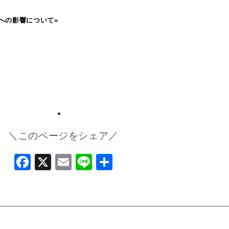
への影響について»
＼このページをシェア／
Facebook
X
Email
Line
共
有