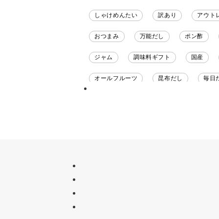
しゃけめんたい
訳あり
アウト
おつまみ
万能だし
ポン酢
ジャム
調味料ギフト
国産
オールフルーツ
昆布だし
毎日
チーズ
信州
日本ワイン
甘酒
あごだし
バナナミルク
ナイアガラ
和塩
混ぜご飯の素
吸い物
シードル
ごま
い
セット
佃煮
アップル
ジ
かつおだし
梅
レモン
ペ