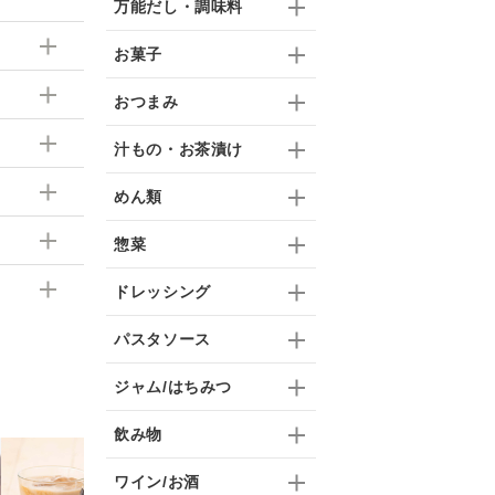
万能だし・調味料
お菓子
おつまみ
汁もの・お茶漬け
めん類
惣菜
ドレッシング
パスタソース
ジャム/はちみつ
飲み物
宮崎県産の梨を使った
厳選ご飯のお供３本ギフ
【
ワイン/お酒