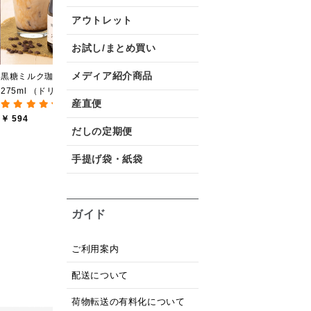
万能焼肉だれ 140g
ト【化粧箱包装】【送料
￥ 650
(8件)
込/沖縄県送料別途】【オ
アウトレット
￥ 2,840
￥
ンライン限定】
お試し/まとめ買い
メディア紹介商品
黒糖ミルク珈琲の素
275ml （ドリンクベース
産直便
(12件)
／希釈タイプ）
￥ 594
だしの定期便
手提げ袋・紙袋
ガイド
ご利用案内
配送について
荷物転送の有料化について