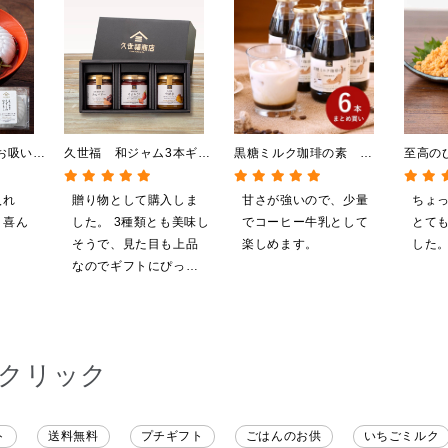
お吸い物
久世福 和ジャム3本ギフ
黒糖ミルク珈琲の素
至高の
おすまし
トB（あんバター、あまお
275ml ×6本まとめ買い
けしゃ
う、安納芋）【化粧箱包装
【のし・ラッピング・化粧
80g
入れ
贈り物として購入しま
甘さが強いので、少量
ちょ
付】
箱詰め不可】
ク】
。喜ん
した。 3種類とも美味し
でコーヒー牛乳として
とて
そうで、見た目も上品
楽しめます。
した
なのでギフトにぴった
りだと思います。 化粧
箱入りで高級感もあ
り、喜んでもらえまし
た。 また機会があれば
クリック
利用したいです
ト
送料無料
プチギフト
ごはんのお供
いちごミルク