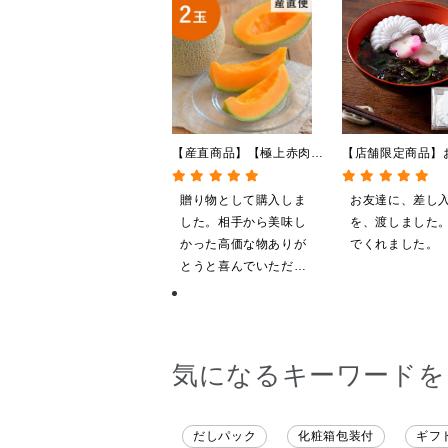
【産直商品】【極上赤肉メ
【店舗限定商品】
ロン 】浦臼産マリアージ
最中 もずくの
ュ 2玉【送料込】【オンラ
1食（6g）
贈り物として購入しま
お友達に、差し
イン限定】
した。相手から美味し
を、渡しました
かった高価な物ありが
でくれました。
とうと喜んでいただけ
ました
気になるキーワードを
だしパック
化粧箱包装付
ギフ