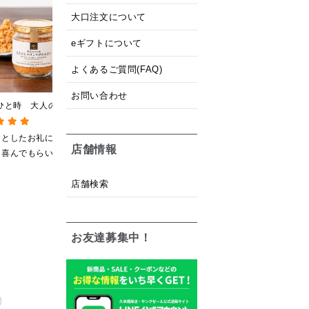
大口注文について
eギフトについて
よくあるご質問(FAQ)
お問い合わせ
ひと時 大人のしゃ
あんバター 270g【大瓶
七味なめ茸 信州の老舗
けめんたい
サイズ／北海道産小豆使
「八幡屋礒五郎」の七味唐
【鮭ほぐし・フレー
用】
辛子入り 130g
っとしたお礼に…
以前にも食べたことが
味も濃すぎず、あと一
店舗情報
も喜んでもらいま
あり、久しぶりにいた
品欲しい時に冷奴にの
。
だいて…とても美味し
せたりしてご飯のお供
店舗検索
くいただきました。
にピタッタリで重宝し
ています。
お友達募集中！