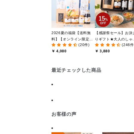
2026夏の福袋【送料無
【感謝祭セール】お決
料】【オンライン限定】
りギフト★大人のしゃ
(20件)
(246件
【ポイントキャンペーン
しゃけめんたい入り【
￥ 4,080
￥ 3,880
実施中】【のし・ラッピ
料込/沖縄県送料別途】
ング・化粧箱詰め不可】
【化粧箱包装付】
最近チェックした商品
お客様の声