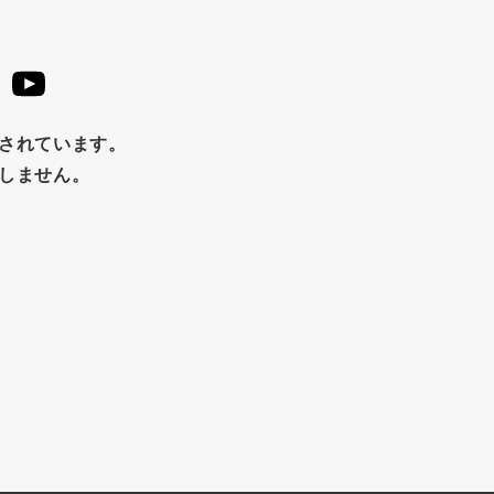
め
チップス
のり
ブランデー
生姜
鍋つゆ
はちみつ
茶漬け
抹茶
レトルト
究極
福松
混ぜご飯
くるみ
止されています。
たしません。