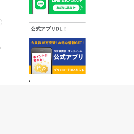
公式アプリDL！
う
限定