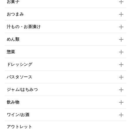
お菓子
ドリンク
七味
わかめ
チップス
のり
おつまみ
ブランデー
生姜
鍋つゆ
飴
すき焼き
汁もの・お茶漬け
ふりかけ
いいづな
はちみつ
茶漬け
めん類
抹茶
レトルト
究極
ノンアルコール
惣菜
九条ねぎ
焼酎
福松
混ぜご飯
くるみ
ドレッシング
パスタソース
ジャム/はちみつ
飲み物
ワイン/お酒
アウトレット