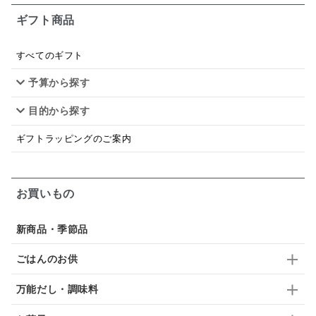
ギフト商品
あごだし
バナナミルク
りんご
骨せんべい
ドレッシング
珍味
おかず
ナイアガラ
すべてのギフト
予算から探す
和塩
混ぜご飯の素
マヨネーズ
せんべい
目的から探す
韓国
贅沢ごはん
おでん
吸い物
ギフトラッピングのご案内
シードル
ごま
いわし
ミックス
芋
スープ
クリームソース
季節限定
セット
お買いもの
佃煮
アップル
ジュース
パンにぬる
新商品・季節品
はちみつ茶
オレンジ
ナッツ
かつおだし
ごはんのお供
梅
レモン
ペースト
クランベリー
万能だし・調味料
ガーリック
柚子
ハーブティー
つゆ