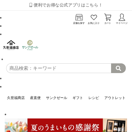
便利でお得な公式アプリはこちら！
店舗を探す
お気に入り
カート
マイページ
久世福商店
産直便
サンクゼール
ギフト
レシピ
アウトレット