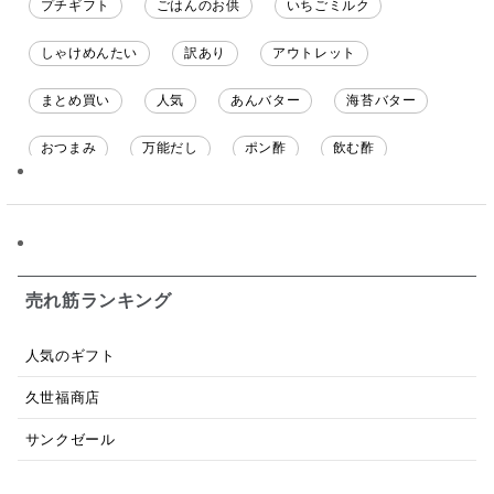
プチギフト
ごはんのお供
いちごミルク
しゃけめんたい
訳あり
アウトレット
まとめ買い
人気
あんバター
海苔バター
おつまみ
万能だし
ポン酢
飲む酢
ソース
限定
バナナチップス
スナック菓子
ジャム
調味料ギフト
国産
味噌
ワイン
パスタソース
醤油
バター
オールフルーツ
売れ筋ランキング
昆布だし
毎日だし
食塩無添加
なめ茸
人気のギフト
トマトソース
ブルーベリー
チーズ
信州
久世福商店
日本ワイン
野菜だし
チーズいか
サンクゼール
お米チップス
味噌汁
かりんとう
甘酒