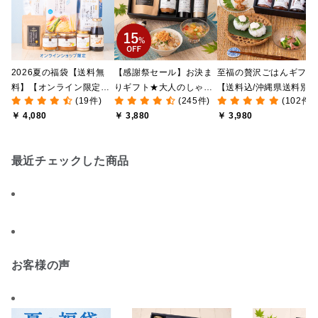
2026夏の福袋【送料無
【感謝祭セール】お決ま
至福の贅沢ごはんギフト
料】【オンライン限定】
りギフト★大人のしゃけ
【送料込/沖縄県送料別
(19件)
(245件)
(102件)
【ポイントキャンペーン
しゃけめんたい入り【送
途】【化粧箱包装付/オ
￥ 4,080
￥ 3,880
￥ 3,980
実施中】【のし・ラッピ
料込/沖縄県送料別途】
ライン限定】
ング・化粧箱詰め不可】
【化粧箱包装付】
最近チェックした商品
お客様の声