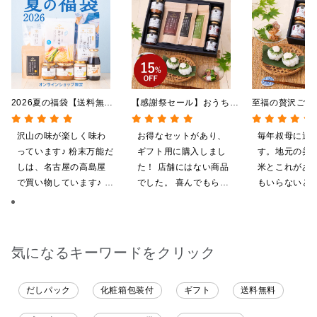
2026夏の福袋【送料無
【感謝祭セール】おうちで
至福の贅沢ごは
料】【オンライン限定】
贅沢ごはんギフト【送料無
【送料込/沖縄
【ポイントキャンペーン実
料/沖縄県送料別途】【化
途】【化粧箱包
沢山の味が楽しく味わ
お得なセットがあり、
毎年叔母に送
施中】【のし・ラッピン
粧箱包装付/オンライン限
ライン限定】
っています♪ 粉末万能だ
ギフト用に購入しまし
す。地元の美
グ・化粧箱詰め不可】
定】
しは、名古屋の高島屋
た！ 店舗にはない商品
米とこれがあ
で買い物しています♪ と
でした。 喜んでもらえ
もいらないと
ても美味しくいただい
ると思います。
気に入ってく
てます。 これからも、
す。本当に助
沢山の味楽しみます♪
す。
気になるキーワードをクリック
だしパック
化粧箱包装付
ギフト
送料無料