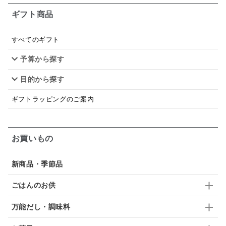
ギフト商品
あごだし
バナナミルク
りんご
骨せんべい
ドレッシング
珍味
おかず
ナイアガラ
すべてのギフト
予算から探す
和塩
混ぜご飯の素
マヨネーズ
せんべい
目的から探す
韓国
贅沢ごはん
おでん
吸い物
ギフトラッピングのご案内
シードル
ごま
いわし
ミックス
芋
スープ
クリームソース
季節限定
セット
お買いもの
佃煮
アップル
ジュース
パンにぬる
新商品・季節品
はちみつ茶
オレンジ
ナッツ
かつおだし
ごはんのお供
梅
レモン
ペースト
クランベリー
万能だし・調味料
ガーリック
柚子
ハーブティー
つゆ