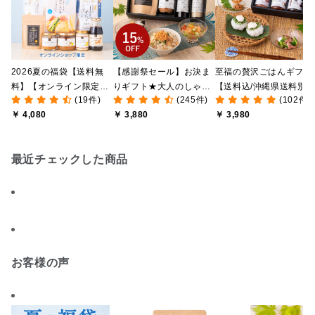
2026夏の福袋【送料無
【感謝祭セール】お決ま
至福の贅沢ごはんギフト
料】【オンライン限定】
りギフト★大人のしゃけ
【送料込/沖縄県送料別
(19件)
(245件)
(102件)
【ポイントキャンペーン
しゃけめんたい入り【送
途】【化粧箱包装付/オ
￥ 4,080
￥ 3,880
￥ 3,980
実施中】【のし・ラッピ
料込/沖縄県送料別途】
ライン限定】
ング・化粧箱詰め不可】
【化粧箱包装付】
最近チェックした商品
お客様の声