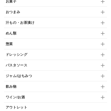
お菓子
ドリンク
七味
わかめ
チップス
のり
おつまみ
ブランデー
生姜
鍋つゆ
飴
すき焼き
汁もの・お茶漬け
ふりかけ
いいづな
はちみつ
茶漬け
めん類
抹茶
レトルト
究極
ノンアルコール
惣菜
九条ねぎ
焼酎
福松
混ぜご飯
くるみ
ドレッシング
パスタソース
ジャム/はちみつ
飲み物
ワイン/お酒
アウトレット