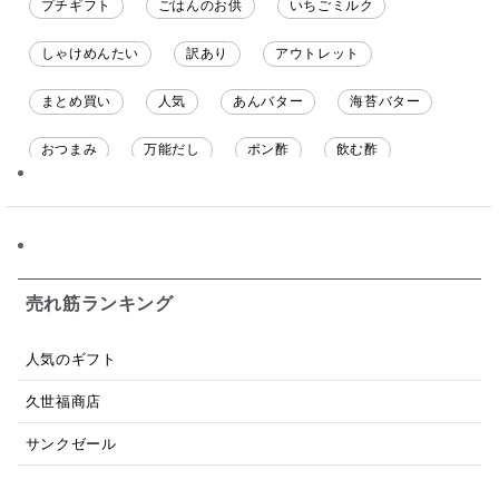
プチギフト
ごはんのお供
いちごミルク
しゃけめんたい
訳あり
アウトレット
まとめ買い
人気
あんバター
海苔バター
おつまみ
万能だし
ポン酢
飲む酢
ソース
限定
バナナチップス
スナック菓子
ジャム
調味料ギフト
国産
味噌
ワイン
パスタソース
醤油
バター
オールフルーツ
売れ筋ランキング
昆布だし
毎日だし
食塩無添加
なめ茸
人気のギフト
トマトソース
ブルーベリー
チーズ
信州
久世福商店
日本ワイン
野菜だし
チーズいか
サンクゼール
お米チップス
味噌汁
かりんとう
甘酒