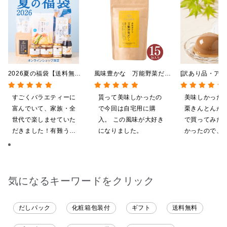
2026夏の福袋【送料無
風味豊かな 万能野菜だ
[訳あり品・アウ
料】【オンライン限定】
し 120g（8g×15包）
[賞味期限2026
【ポイントキャンペーン実
【だしパック】
日]絹ごしなめ
すごくバラエティーに
貰って美味しかったの
美味しかった
施中】【のし・ラッピン
んとんゼリー 8
富んでいて、家族・全
で今回は自宅用に購
栗きんとんが
グ・化粧箱詰め不可】
限定】
世代で楽しませていた
入。 この風味が大好き
で買ってみた
だきました！有難うご
になりました。
かったので、
ざいます。
いしてしまい
気になるキーワードをクリック
だしパック
化粧箱包装付
ギフト
送料無料