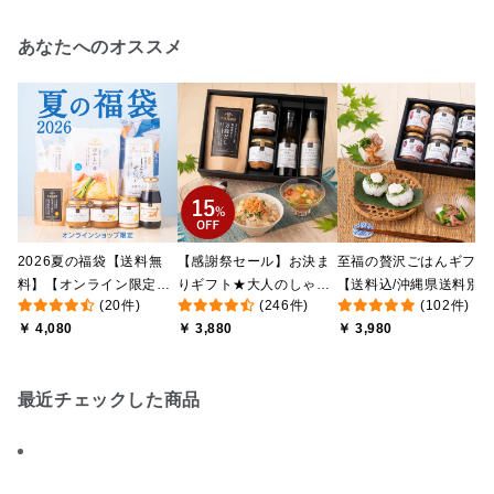
あなたへのオススメ
2026夏の福袋【送料無
【感謝祭セール】お決ま
至福の贅沢ごはんギフト
料】【オンライン限定】
りギフト★大人のしゃけ
【送料込/沖縄県送料別
(20件)
(246件)
(102件)
【ポイントキャンペーン
しゃけめんたい入り【送
途】【化粧箱包装付/オ
￥ 4,080
￥ 3,880
￥ 3,980
実施中】【のし・ラッピ
料込/沖縄県送料別途】
ライン限定】
ング・化粧箱詰め不可】
【化粧箱包装付】
最近チェックした商品