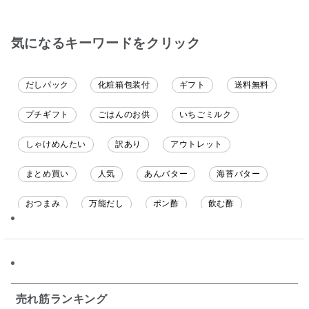
も購入しました。いた
だくのが楽しみです
気になるキーワードをクリック
だしパック
化粧箱包装付
ギフト
送料無料
プチギフト
ごはんのお供
いちごミルク
しゃけめんたい
訳あり
アウトレット
まとめ買い
人気
あんバター
海苔バター
おつまみ
万能だし
ポン酢
飲む酢
ソース
限定
バナナチップス
スナック菓子
ジャム
調味料ギフト
国産
味噌
ワイン
パスタソース
醤油
バター
オールフルーツ
売れ筋ランキング