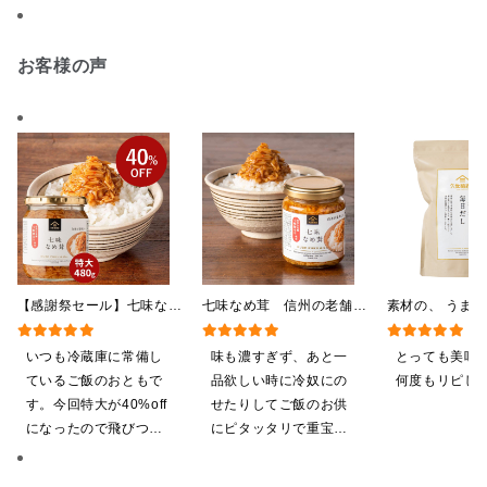
お客様の声
【感謝祭セール】七味なめ
七味なめ茸 信州の老舗
素材の、 うま
茸 480g（特大）（八幡
「八幡屋礒五郎」の七味唐
つ。 毎日だし
屋礒五郎の七味唐辛子入
辛子入り 130g
350g（7g×50
いつも冷蔵庫に常備し
味も濃すぎず、あと一
とっても美味
り）
ているご飯のおともで
品欲しい時に冷奴にの
何度もリピし
す。今回特大が40%off
せたりしてご飯のお供
になったので飛びつき
にピタッタリで重宝し
ました。送料を無料に
ています。
したくて初めての商品