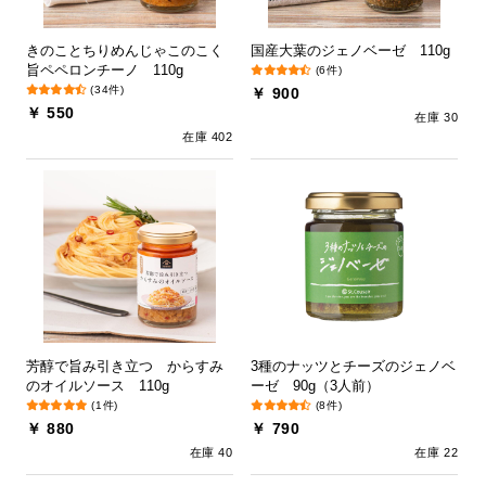
きのことちりめんじゃこのこく
国産大葉のジェノベーゼ 110g
旨ペペロンチーノ 110g
(6件)
(34件)
￥ 900
￥ 550
在庫 30
在庫 402
芳醇で旨み引き立つ からすみ
3種のナッツとチーズのジェノベ
のオイルソース 110g
ーゼ 90g（3人前）
(1件)
(8件)
￥ 880
￥ 790
在庫 40
在庫 22