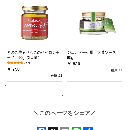
きのこ香るりんごのペペロンチ
ジェノベーゼ風 大葉ソース
ーノ 90g（3人前）
90g
(5件)
￥ 820
￥ 790
在庫 11
在庫 21
＼このページをシェア／
Facebook
X
Email
Line
共