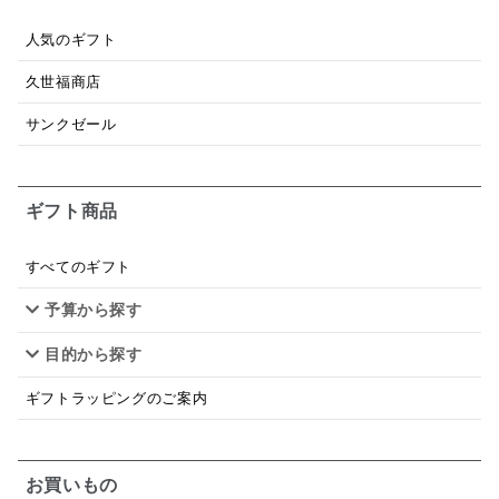
昆布だし
毎日だし
食塩無添加
なめ茸
人気のギフト
トマトソース
ブルーベリー
チーズ
信州
久世福商店
日本ワイン
野菜だし
チーズいか
サンクゼール
お米チップス
味噌汁
かりんとう
甘酒
ギフト商品
あごだし
バナナミルク
りんご
骨せんべい
ドレッシング
珍味
おかず
ナイアガラ
すべてのギフト
予算から探す
和塩
混ぜご飯の素
マヨネーズ
せんべい
目的から探す
韓国
贅沢ごはん
おでん
吸い物
ギフトラッピングのご案内
シードル
ごま
いわし
ミックス
芋
スープ
クリームソース
季節限定
セット
お買いもの