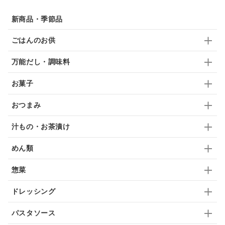
佃煮
アップル
ジュース
パンにぬる
新商品・季節品
はちみつ茶
オレンジ
ナッツ
かつおだし
ごはんのお供
梅
レモン
ペースト
クランベリー
万能だし・調味料
ガーリック
柚子
ハーブティー
つゆ
お菓子
ドリンク
七味
わかめ
チップス
のり
おつまみ
ブランデー
生姜
鍋つゆ
飴
すき焼き
汁もの・お茶漬け
ふりかけ
いいづな
はちみつ
茶漬け
めん類
抹茶
レトルト
究極
ノンアルコール
惣菜
九条ねぎ
焼酎
福松
混ぜご飯
くるみ
ドレッシング
パスタソース