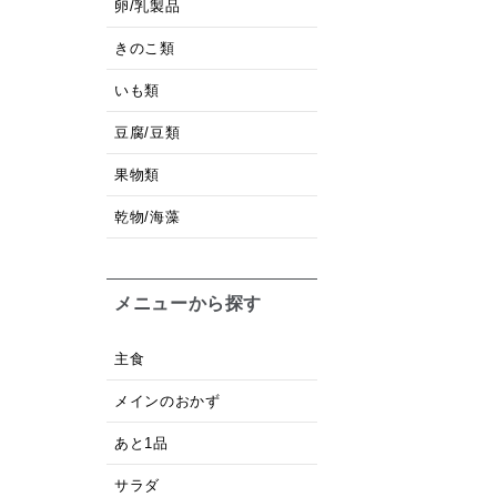
卵/乳製品
きのこ類
いも類
豆腐/豆類
果物類
乾物/海藻
メニューから探す
主食
メインのおかず
あと1品
サラダ