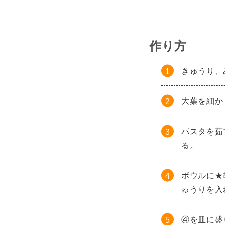
作り方
きゅうり、
大葉を細か
パスタを茹
る。
ボウルに★
ゅうりを入
④を皿に盛