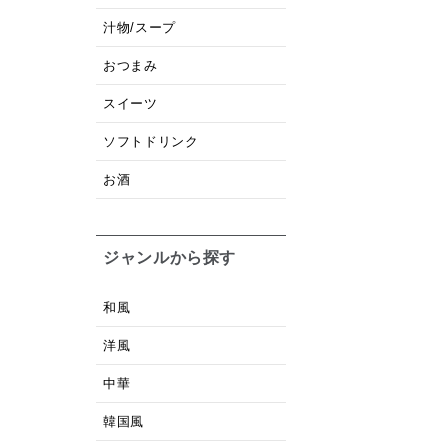
汁物/スープ
おつまみ
スイーツ
ソフトドリンク
お酒
ジャンルから探す
和風
洋風
中華
韓国風