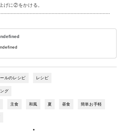
上げに②をかける。
ndefined
ndefined
ゼールのレシピ
レシピ
シング
い
主食
和風
夏
昼食
簡単お手軽
麺