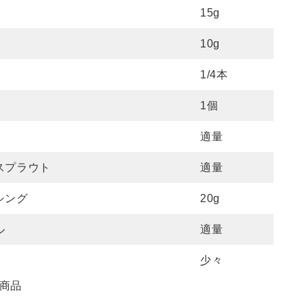
15g
10g
1/4本
1個
適量
スプラウト
適量
シング
20g
ル
適量
少々
商品