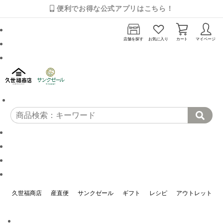
便利でお得な公式アプリはこちら！
店舗を探す
お気に入り
カート
マイページ
久世福商店
産直便
サンクゼール
ギフト
レシピ
アウトレット