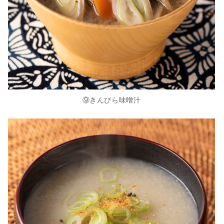
⑨きんぴら味噌汁