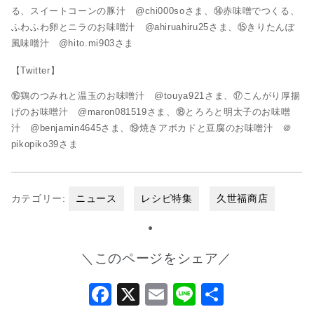
る、スイートコーンの豚汁 @chi000soさま、⑭赤味噌でつくる、
ふわふわ卵とニラのお味噌汁 @ahiruahiru25さま、⑮きりたんぽ
風味噌汁 @hito.mi903さま
【Twitter】
⑯鶏のつみれと温玉のお味噌汁 @touya921さま、⑰こんがり厚揚
げのお味噌汁 @maron081519さま、⑱とろろと明太子のお味噌
汁 @benjamin4645さま、⑲焼きアボカドと豆腐のお味噌汁 ＠
pikopiko39さま
カテゴリー:
ニュース
レシピ特集
久世福商店
＼このページをシェア／
Facebook
X
Email
Line
共
有