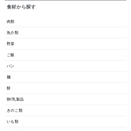
食材から探す
肉類
魚介類
野菜
ご飯
パン
麺
餅
卵/乳製品
きのこ類
いも類