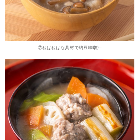
⑦ねばねばな具材で納豆味噌汁