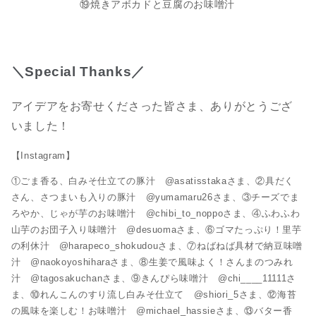
⑲焼きアボカドと豆腐のお味噌汁
＼Special Thanks／
アイデアをお寄せくださった皆さま、ありがとうござ
いました！
【Instagram】
①ごま香る、白みそ仕立ての豚汁 @asatisstakaさま、②具だく
さん、さつまいも入りの豚汁 @yumamaru26さま、③チーズでま
ろやか、じゃが芋のお味噌汁 @chibi_to_noppoさま、④ふわふわ
山芋のお団子入り味噌汁 @desuomaさま、⑥ゴマたっぷり！里芋
の利休汁 @harapeco_shokudouさま、⑦ねばねば具材で納豆味噌
汁 @naokoyoshiharaさま、⑧生姜で風味よく！さんまのつみれ
汁 @tagosakuchanさま、⑨きんぴら味噌汁 @chi____11111さ
ま、⑩れんこんのすり流し白みそ仕立て @shiori_5さま、⑫海苔
の風味を楽しむ！お味噌汁 @michael_hassieさま、⑬バター香