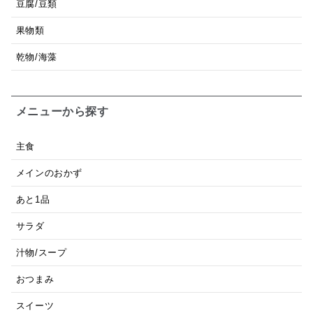
豆腐/豆類
果物類
乾物/海藻
メニューから探す
主食
メインのおかず
あと1品
サラダ
汁物/スープ
おつまみ
スイーツ