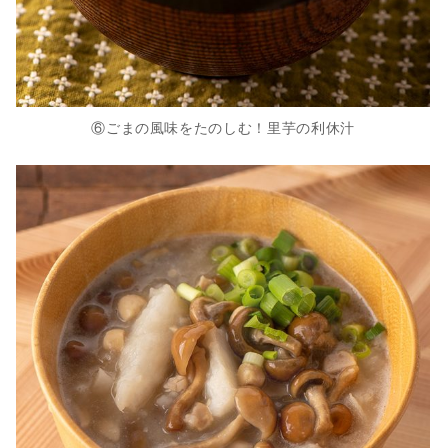
⑥ごまの風味をたのしむ！里芋の利休汁