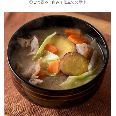
①ごま香る、白みそ仕立ての豚汁