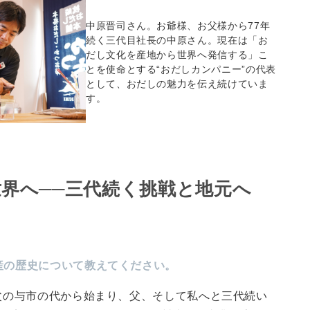
中原晋司さん。お爺様、お父様から77年
続く三代目社長の中原さん。現在は「お
だし文化を産地から世界へ発信する」こ
とを使命とする“おだしカンパニー”の代表
として、おだしの魅力を伝え続けていま
す。
界へ──三代続く挑戦と地元へ
産の歴史について教えてください。
祖父の与市の代から始まり、父、そして私へと三代続い