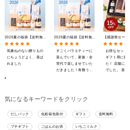
2026夏の福袋【送料無
2026夏の福袋【送料無
【感謝祭セール
料】【オンライン限定】
料】【オンライン限定】
贅沢ごはんギフ
【ポイントキャンペーン実
【ポイントキャンペーン実
料/沖縄県送料
気兼ねのない贈りもの
すごくバラエティーに
お得なセット
施中】【のし・ラッピン
施中】【のし・ラッピン
粧箱包装付/オ
にちょうどよく、喜ば
富んでいて、家族・全
ギフト用に購
グ・化粧箱詰め不可】
グ・化粧箱詰め不可】
定】
れました
世代で楽しませていた
た！ 店舗には
だきました！有難うご
でした。 喜ん
ざいます。
ると思います
気になるキーワードをクリック
だしパック
化粧箱包装付
ギフト
送料無料
プチギフト
ごはんのお供
いちごミルク