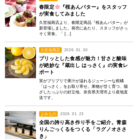
春限定
『桜あんバター』をスタッフ
が実食してみました
久世福商店より、春限定商品『桜あんバター』が
新登場しました。発売にあたり、スタッフがさっ
そく実食。「 […]
久世福商店
2026. 01. 30
プリッとした食感が魅力！甘さと酸味
が絶妙な『蔵出し はっさく』の実食レ
ポート
実がプリプリで果汁が溢れるジューシーな柑橘
「はっさく」をお取り寄せ。果物が甘く育つ、陽
ざしたっぷりの好立地、奈良県天理市より産地直
送です。
よみもの
2026. 01. 23
全国の誇り高き作り手をご紹介。青森
りんごっくるをつくる「ラグノオささ
き」