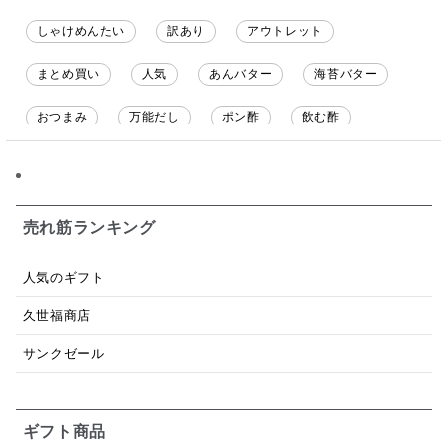
しゃけめんたい
訳あり
アウトレット
まとめ買い
人気
あんバター
海苔バター
おつまみ
万能だし
ポン酢
飲む酢
ソース
限定
バナナチップス
スナック菓子
ジャム
調味料ギフト
国産
味噌
ワイン
売れ筋ランキング
パスタソース
醤油
バター
オールフルーツ
人気のギフト
昆布だし
毎日だし
食塩無添加
なめ茸
久世福商店
トマトソース
ブルーベリー
チーズ
信州
サンクゼール
日本ワイン
野菜だし
チーズいか
お米チップス
味噌汁
かりんとう
甘酒
ギフト商品