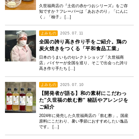
久世福商店の『土佐の赤かつおシリーズ』をご存
知ですか？フレーバーは「あおさのり」「にんに
く」「柚子」 […]
よみもの
2025. 07. 11
全国の誇り高き作り手をご紹介。鶏の
炭火焼きをつくる「平和食品工業」
日本のうまいものセレクトショップ「久世福商
店」バイヤーが全国を巡り、そこで出会った誇り
高き作り手たち […]
よみもの
2025. 07. 10
【開発者が語る】和の素材にこだわっ
た”久世福の飲む酢” 秘話やアレンジを
ご紹介
2024年に発売した久世福商店の「飲む酢」。国産
原料にこだわり、暑い季節におすすめしたい逸品
です。 […]