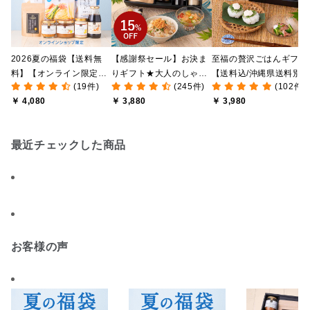
2026夏の福袋【送料無
【感謝祭セール】お決ま
至福の贅沢ごはんギフト
料】【オンライン限定】
りギフト★大人のしゃけ
【送料込/沖縄県送料別
(19件)
(245件)
(102件)
【ポイントキャンペーン
しゃけめんたい入り【送
途】【化粧箱包装付/オ
￥ 4,080
￥ 3,880
￥ 3,980
実施中】【のし・ラッピ
料込/沖縄県送料別途】
ライン限定】
ング・化粧箱詰め不可】
【化粧箱包装付】
最近チェックした商品
お客様の声