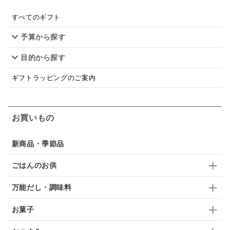
あごだし
バナナミルク
りんご
骨せんべい
すべてのギフト
ドレッシング
珍味
おかず
ナイアガラ
予算から探す
和塩
混ぜご飯の素
マヨネーズ
せんべい
目的から探す
韓国
贅沢ごはん
おでん
吸い物
ギフトラッピングのご案内
シードル
ごま
いわし
ミックス
芋
お買いもの
スープ
クリームソース
季節限定
セット
佃煮
アップル
ジュース
パンにぬる
新商品・季節品
はちみつ茶
オレンジ
ナッツ
かつおだし
ごはんのお供
梅
レモン
ペースト
クランベリー
万能だし・調味料
ガーリック
柚子
ハーブティー
つゆ
お菓子
ドリンク
七味
わかめ
チップス
のり