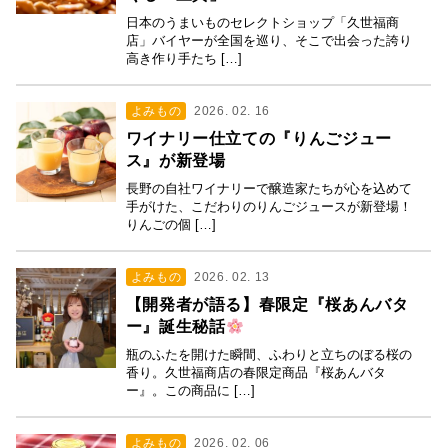
日本のうまいものセレクトショップ「久世福商
店」バイヤーが全国を巡り、そこで出会った誇り
高き作り手たち […]
よみもの
2026. 02. 16
ワイナリー仕立ての『りんごジュー
ス』が新登場
長野の自社ワイナリーで醸造家たちが心を込めて
手がけた、こだわりのりんごジュースが新登場！
りんごの個 […]
よみもの
2026. 02. 13
【開発者が語る】春限定『桜あんバタ
ー』誕生秘話
瓶のふたを開けた瞬間、ふわりと立ちのぼる桜の
香り。久世福商店の春限定商品『桜あんバタ
ー』。この商品に […]
よみもの
2026. 02. 06