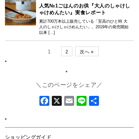
人気№1ごはんのお供『大人のしゃけし
ゃけめんたい』実食レポート
累計700万本以上販売している「至高のひと時 大
人のしゃけしゃけめんたい」。2019年の発売開始
以来 […]
1
2
次へ »
＼このページをシェア／
Facebook
X
Email
Line
共
有
ショッピングガイド