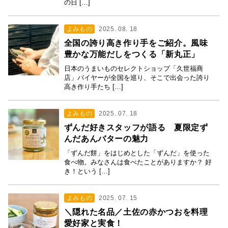
の日 […]
よみもの
2025. 08. 18
全国の誇り高き作り手をご紹介。風味
豊かな万能だしをつくる「新丸正」
日本のうまいものセレクトショップ「久世福商
店」バイヤーが全国を巡り、そこで出会った誇り
高き作り手たち […]
よみもの
2025. 07. 18
ずんだ好きスタッフが語る 夏限定ず
んだあんバターの魅力
「ずんだ餅」をはじめとした「ずんだ」を使った
食べ物。みなさんは食べたことがありますか？ 好
き！という […]
よみもの
2025. 07. 15
＼隠れた名品／土佐の赤かつおを料理
愛好家と実食！