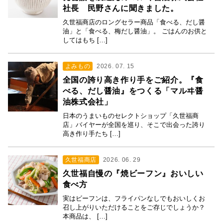
社長 民野さんに聞きました。
久世福商店のロングセラー商品「食べる、だし醤
油」と「食べる、梅だし醤油」。 ごはんのお供と
してはもち […]
よみもの
2026. 07. 15
全国の誇り高き作り手をご紹介。『食
べる、だし醤油』をつくる「マルヰ醤
油株式会社」
日本のうまいものセレクトショップ「久世福商
店」バイヤーが全国を巡り、そこで出会った誇り
高き作り手たち […]
久世福商店
2026. 06. 29
久世福自慢の『焼ビーフン』おいしい
食べ方
実はビーフンは、フライパンなしでもおいしくお
召し上がりいただけることをご存じでしょうか？
本商品は、 […]