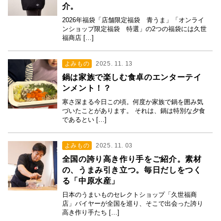
介。
2026年福袋「店舗限定福袋 青うま」「オンライ
ンショップ限定福袋 特選」の2つの福袋には久世
福商店 […]
よみもの
2025. 11. 13
鍋は家族で楽しむ食卓のエンターテイ
ンメント！？
寒さ深まる今日この頃。何度か家族で鍋を囲み気
づいたことがあります。 それは、鍋は特別な夕食
であるとい […]
よみもの
2025. 11. 03
全国の誇り高き作り手をご紹介。素材
の、うまみ引き立つ。毎日だしをつく
る「中原水産」
日本のうまいものセレクトショップ「久世福商
店」バイヤーが全国を巡り、そこで出会った誇り
高き作り手たち […]