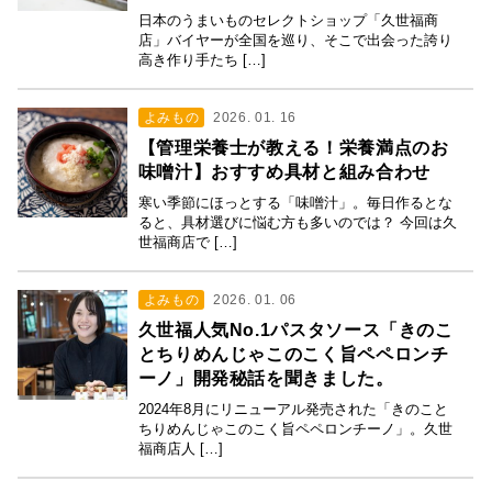
日本のうまいものセレクトショップ「久世福商
店」バイヤーが全国を巡り、そこで出会った誇り
高き作り手たち […]
よみもの
2026. 01. 16
【管理栄養士が教える！栄養満点のお
味噌汁】おすすめ具材と組み合わせ
寒い季節にほっとする「味噌汁」。毎日作るとな
ると、具材選びに悩む方も多いのでは？ 今回は久
世福商店で […]
よみもの
2026. 01. 06
久世福人気No.1パスタソース「きのこ
とちりめんじゃこのこく旨ペペロンチ
ーノ」開発秘話を聞きました。
2024年8月にリニューアル発売された「きのこと
ちりめんじゃこのこく旨ペペロンチーノ」。久世
福商店人 […]