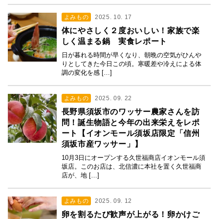
よみもの
2025. 10. 17
体にやさしく２度おいしい！家族で楽
しく温まる鍋 実食レポート
日が暮れる時間が早くなり、朝晩の空気がひんや
りとしてきた今日この頃。寒暖差や冷えによる体
調の変化を感 […]
よみもの
2025. 09. 22
長野県須坂市のワッサー農家さんを訪
問！誕生物語と今年の出来栄えをレポ
ート【イオンモール須坂店限定「信州
須坂市産ワッサー」】
10月3日にオープンする久世福商店イオンモール須
坂店。このお店は、北信濃に本社を置く久世福商
店が、地 […]
よみもの
2025. 09. 12
卵を割るたび歓声が上がる！卵かけご