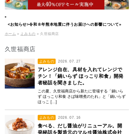
<お知らせ>令和８年熊本地震に伴うお届けへの影響について»
ホーム
»
よみもの
» 久世福商店
久世福商店
よみもの
2026. 07. 27
アレンジ自在、具材を入れてレンジで
チン！「鍋いらず ほっこり和食」開発
者秘話を聞きました。
この夏、久世福商店から新たに登場する「鍋いら
ず ほっこり和食 さば味噌煮のたれ」と「鍋いらず
ほっこ […]
よみもの
2026. 07. 16
食べる、だし醤油がリニューアル。開
発秘話を製造元のマルヰ醤油株式会社