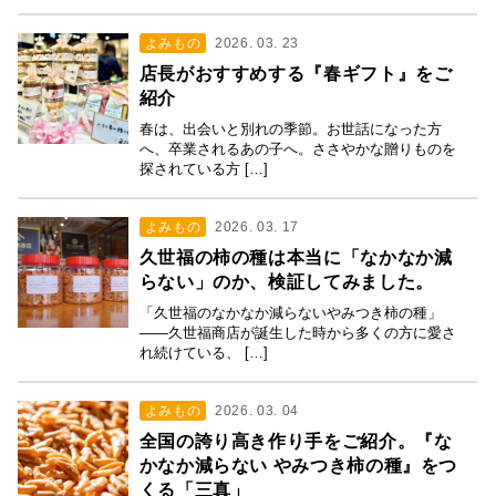
よみもの
2026. 03. 23
店長がおすすめする『春ギフト』をご
紹介
春は、出会いと別れの季節。お世話になった方
へ、卒業されるあの子へ。ささやかな贈りものを
探されている方 […]
よみもの
2026. 03. 17
久世福の柿の種は本当に「なかなか減
らない」のか、検証してみました。
「久世福のなかなか減らないやみつき柿の種」
——久世福商店が誕生した時から多くの方に愛さ
れ続けている、 […]
よみもの
2026. 03. 04
全国の誇り高き作り手をご紹介。『な
かなか減らない やみつき柿の種』をつ
くる「三真」