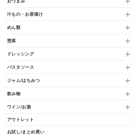
おつまみ
ブランデー
生姜
鍋つゆ
飴
すき焼き
汁もの・お茶漬け
ふりかけ
いいづな
はちみつ
茶漬け
めん類
抹茶
レトルト
究極
ノンアルコール
惣菜
九条ねぎ
焼酎
福松
混ぜご飯
くるみ
ドレッシング
パスタソース
ジャム/はちみつ
飲み物
ワイン/お酒
アウトレット
お試し/まとめ買い