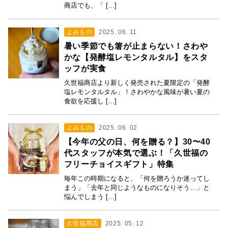
商店でも、「 […]
よみもの
2025. 06. 11
暑い季節でも箸が止まらない！さわや
かな【発酵塩レモンタルタル】をスタ
ッフが実食
久世福商店より新しく発売された夏限定の「発酵
塩レモンタルタル」！さわやかな風味が暑い夏の
食欲を応援し […]
よみもの
2025. 06. 02
【今年の父の日、何を贈る？】30〜40
代スタッフが本気で選ぶ！「久世福の
フリーチョイスギフト」特集
毎年この時期になると、「何を贈ろうか迷ってし
まう」「去年と同じようなものになりそう…」と
悩んでしまう […]
久世福商店
2025. 05. 12