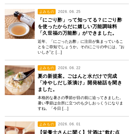
よみもの
2026. 06. 25
「にごり酢」って知ってる？にごり酢
を使ったからだに嬉しい万能調味料
「久世福の万能酢」ができました。
近年、「にごったお酢」に注目が集まっているこ
とをご存知でしょうか。そのにごりの中には、“お
いしさ”と […]
よみもの
2026. 06. 22
夏の新提案。ごはんと水だけで完成
「冷やしだし茶漬け」開発秘話を聞き
ました。
本格的な暑さの季節が目の前に迫ってきました。
暑い季節は台所に立つのも少しおっくうになりま
すね。「今日 […]
よみもの
2026. 06. 01
【栄養士さんに聞く】甘酒は“飲む点