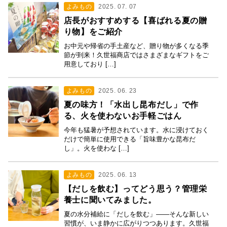
よみもの
2025. 07. 07
店長がおすすめする【喜ばれる夏の贈
り物】をご紹介
お中元や帰省の手土産など、贈り物が多くなる季
節が到来！久世福商店ではさまざまなギフトをご
用意しており […]
よみもの
2025. 06. 23
夏の味方！「水出し昆布だし」で作
る、火を使わないお手軽ごはん
今年も猛暑が予想されています。水に浸けておく
だけで簡単に使用できる「旨味豊かな昆布だ
し」。火を使わな […]
よみもの
2025. 06. 13
【だしを飲む】ってどう思う？管理栄
養士に聞いてみました。
夏の水分補給に「だしを飲む」——そんな新しい
習慣が、いま静かに広がりつつあります。久世福