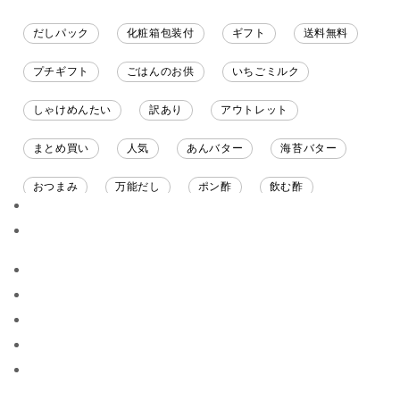
だしパック
化粧箱包装付
ギフト
送料無料
プチギフト
ごはんのお供
いちごミルク
しゃけめんたい
訳あり
アウトレット
まとめ買い
人気
あんバター
海苔バター
おつまみ
万能だし
ポン酢
飲む酢
ソース
限定
バナナチップス
スナック菓子
ジャム
調味料ギフト
国産
味噌
ワイン
パスタソース
醤油
バター
オールフルーツ
昆布だし
毎日だし
食塩無添加
なめ茸
トマトソース
ブルーベリー
チーズ
信州