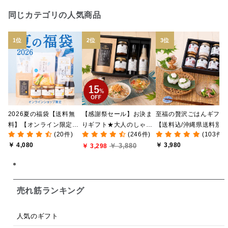
日本ワイン
野菜だし
チーズいか
同じカテゴリの人気商品
お米チップス
味噌汁
かりんとう
甘酒
あごだし
バナナミルク
りんご
骨せんべい
ドレッシング
珍味
おかず
ナイアガラ
和塩
混ぜご飯の素
マヨネーズ
せんべい
2026夏の福袋【送料無
【感謝祭セール】お決ま
至福の贅沢ごはんギフト
韓国
贅沢ごはん
おでん
吸い物
料】【オンライン限定】
りギフト★大人のしゃけ
【送料込/沖縄県送料別
(20件)
(246件)
(103件)
【ポイントキャンペーン
しゃけめんたい入り【送
途】【化粧箱包装付/オ
シードル
ごま
いわし
ミックス
芋
￥ 4,080
￥ 3,980
￥ 3,880
実施中】【季節限定】
料込/沖縄県送料別途】
￥ 3,298
ライン限定】
【のし・ラッピング・化
【化粧箱包装付】
スープ
クリームソース
季節限定
セット
粧箱詰め不可】
佃煮
アップル
ジュース
パンにぬる
売れ筋ランキング
はちみつ茶
オレンジ
ナッツ
かつおだし
人気のギフト