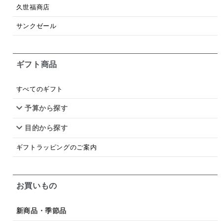
梅
レモン
ペースト
クランベリー
久世福商店
ガーリック
柚子
ハーブティー
つゆ
サンクゼール
ドリンク
七味
わかめ
チップス
のり
ギフト商品
ブランデー
生姜
鍋つゆ
飴
すき焼き
ふりかけ
いいづな
はちみつ
茶漬け
すべてのギフト
抹茶
レトルト
究極
ノンアルコール
予算から探す
目的から探す
九条ねぎ
焼酎
福松
混ぜご飯
くるみ
ギフトラッピングのご案内
お買いもの
新商品・季節品