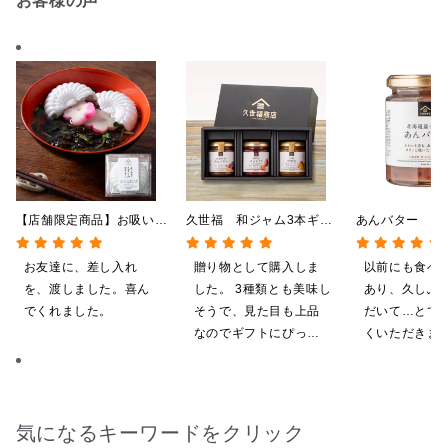
お客様の声
【店舗限定商品】お吸い物
久世福 和ジャム3本ギフ
あんバター 27
最中 もずくのおすまし
トB（あんバター、あまお
サイズ／北海道
1食（6g）
う、安納芋）【化粧箱包装
用】
お友達に、差し入れ
贈り物として購入しま
以前にも食べ
付】
を、渡しました。喜ん
した。 3種類とも美味し
あり、久しぶ
でくれました。
そうで、見た目も上品
だいて…とて
なのでギフトにぴった
くいただきま
りだと思います。 化粧
箱入りで高級感もあ
り、喜んでもらえまし
た。 また機会があれば
気になるキーワードをクリック
利用したいです