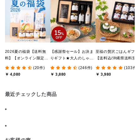
2026夏の福袋【送料無
【感謝祭セール】お決ま
至福の贅沢ごはんギフト
料】【オンライン限定】
りギフト★大人のしゃけ
【送料込/沖縄県送料別
【ポイントキャンペーン
しゃけめんたい入り【送
途】【化粧箱包装付/オ
(20件)
(246件)
(103件)
実施中】【季節限定】
料込/沖縄県送料別途】
ライン限定】
￥ 4,080
￥ 3,880
￥ 3,980
【のし・ラッピング・化
【化粧箱包装付】
粧箱詰め不可】
最近チェックした商品