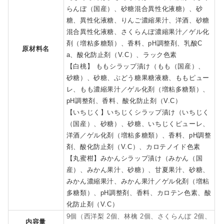
らんぼ（国産）、砂糖混合異性化液糖）、砂
糖、異性化液糖、りんご濃縮果汁、洋酒、砂糖
混合異性化液糖、さくらんぼ濃縮果汁／ゲル化
剤（増粘多糖類）、香料、pH調整剤、乳酸C
原材料名
a、酸化防止剤（V.C）、ラック色素
【白桃】 ももシラップ漬け（もも（国産）、
砂糖）、砂糖、ぶどう糖果糖液糖、ももピュー
レ、もも濃縮果汁／ゲル化剤（増粘多糖類）、
pH調整剤、香料、酸化防止剤（V.C）
【いちじく】いちじくシラップ漬け（いちじく
（国産）、砂糖）、砂糖、いちじくピューレ、
洋酒／ゲル化剤（増粘多糖類）、香料、pH調整
剤、酸化防止剤（V.C）、カロテノイド色素
【丸蜜柑】みかんシラップ漬け（みかん（国
産）、みかん果汁、砂糖）、甘夏果汁、砂糖、
みかん濃縮果汁、みかん果汁／ゲル化剤（増粘
多糖類）、pH調整剤、香料、カロテン色素、酸
化防止剤（V.C）
9個（西洋梨 2個、林檎 2個、さくらんぼ 2個、
内容量