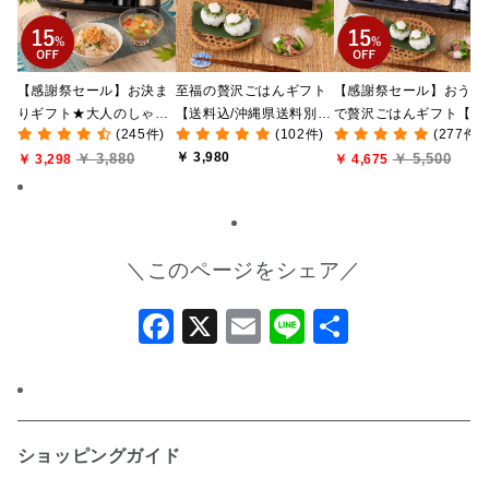
【感謝祭セール】お決ま
至福の贅沢ごはんギフト
【感謝祭セール】おうち
りギフト★大人のしゃけ
【送料込/沖縄県送料別
で贅沢ごはんギフト【送
(245件)
(102件)
(277件)
しゃけめんたい入り【送
途】【化粧箱包装付/オン
料無料/沖縄県送料別途
￥ 3,980
￥ 3,880
￥ 5,500
料込/沖縄県送料別途】
￥ 3,298
ライン限定】
【化粧箱包装付/オンラ
￥ 4,675
【化粧箱包装付】
ン限定】
＼このページをシェア／
Facebook
X
Email
Line
共
有
ショッピングガイド