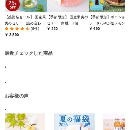
【感謝祭セール】 国産果
【季節限定】 国産果実の
【季節限定】ポロショコ
実のゼリー 詰め合わ
ゼリー 白桃 1個
ラ さわやか塩レモン
(9件)
￥ 420
￥ 690
せ 5個入り 【かごセ
￥ 2,590
ロファンラッピング／の
し不可】【季節限定】
最近チェックした商品
お客様の声