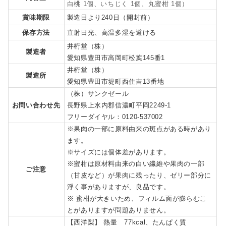
白桃 1個、いちじく 1個、丸蜜柑 1個）
賞味期限
製造日より240日（開封前）
保存方法
直射日光、高温多湿を避ける
井桁堂（株）
製造者
愛知県豊田市高岡町松葉145番1
井桁堂（株）
製造所
愛知県豊田市堤町西住吉13番地
（株）サンクゼール
お問い合わせ先
長野県上水内郡信濃町平岡2249-1
フリーダイヤル：0120-537002
※果肉の一部に原料由来の斑点がある時があり
ます。
※サイズには個体差があります。
※蜜柑は原材料由来の白い繊維や果肉の一部
ご注意
（甘皮など）が果肉に残ったり、ゼリー部分に
浮く事がありますが、良品です。
※ 蜜柑が大きいため、フィルム面が膨らむこ
とがありますが問題ありません。
【西洋梨】 熱量 77kcal、たんぱく質