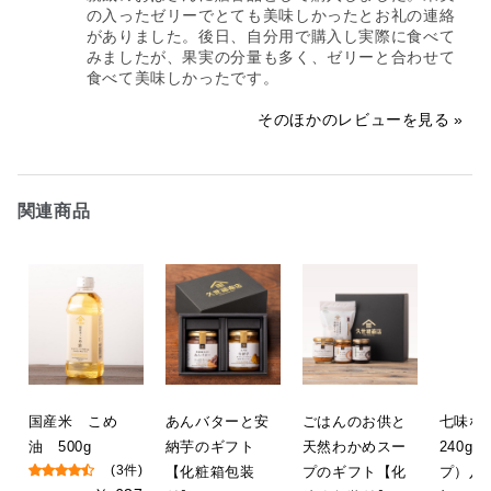
の入ったゼリーでとても美味しかったとお礼の連絡
がありました。後日、自分用で購入し実際に食べて
みましたが、果実の分量も多く、ゼリーと合わせて
食べて美味しかったです。
そのほかのレビューを見る
関連商品
国産米 こめ
あんバターと安
ごはんのお供と
七味
油 500g
納芋のギフト
天然わかめスー
240g
(3件)
【化粧箱包装
プのギフト【化
プ）八