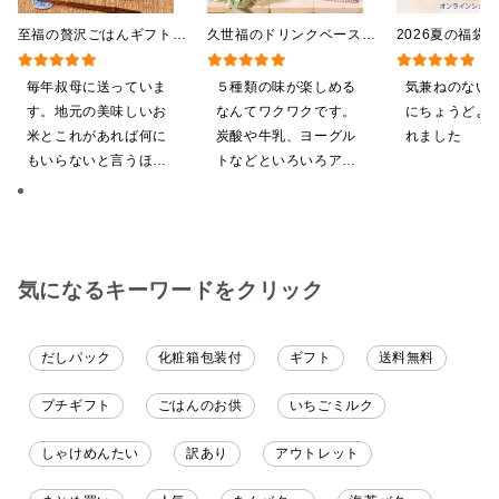
至福の贅沢ごはんギフト
久世福のドリンクベース
2026夏の福袋
【送料込/沖縄県送料別
全5種飲み比べまとめ買
料】【オンライ
途】【化粧箱包装付/オン
い 5本入（ドリンクベー
【ポイントキャ
毎年叔母に送っていま
５種類の味が楽しめる
気兼ねのない
ライン限定】
ス／希釈タイプ）
施中】【のし・
す。地元の美味しいお
なんてワクワクです。
にちょうどよ
グ・化粧箱詰め
米とこれがあれば何に
炭酸や牛乳、ヨーグル
れました
もいらないと言うほど
トなどといろいろアレ
気に入ってくれていま
ンジしたいと思います
す。本当に助かりま
す。
気になるキーワードをクリック
だしパック
化粧箱包装付
ギフト
送料無料
プチギフト
ごはんのお供
いちごミルク
しゃけめんたい
訳あり
アウトレット