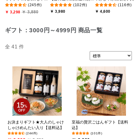
(245件)
(102件)
(116件)
しゃけめんたい入り【送
途】【化粧箱包装付/オン
【送料込/沖縄県送料別
￥ 3,980
￥ 4,600
￥ 3,880
料込/沖縄県送料別途】
￥ 3,298
ライン限定】
途】【化粧箱包装付/オ
【化粧箱包装付】
ライン限定】
ギフト：3000円～4999円 商品一覧
全 41 件
お決まりギフト★大人のしゃけ
至福の贅沢ごはんギフト【送料
しゃけめんたい入り【送料込】
込】
(244件)
(101件)