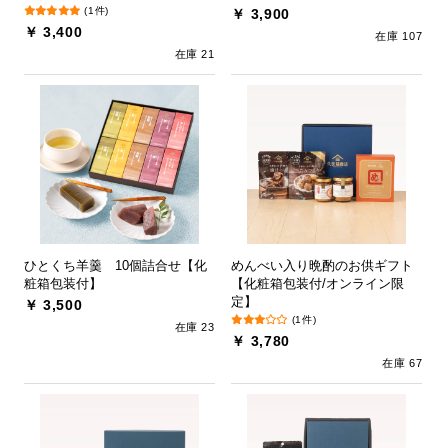
(1件)
￥ 3,900
￥ 3,400
在庫 107
在庫 21
ひとくち羊羹 10個詰合せ【化
めんべい入り晩酌のお供ギフト
粧箱包装付】
【化粧箱包装付/オンライン限
定】
￥ 3,500
(1件)
在庫 23
￥ 3,780
在庫 67