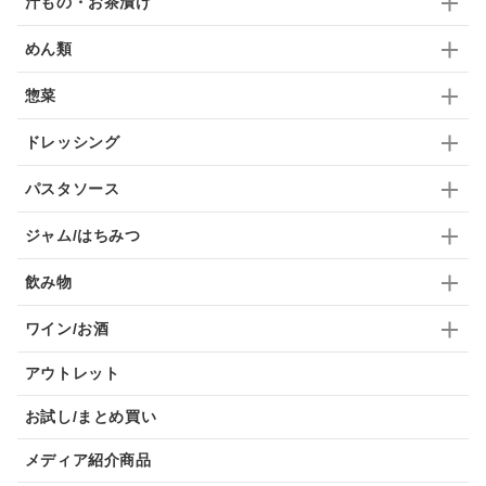
汁もの・お茶漬け
ふりかけ
いいづな
はちみつ
茶漬け
めん類
抹茶
レトルト
究極
ノンアルコール
惣菜
九条ねぎ
焼酎
福松
混ぜご飯
くるみ
ドレッシング
パスタソース
ジャム/はちみつ
飲み物
ワイン/お酒
アウトレット
お試し/まとめ買い
メディア紹介商品