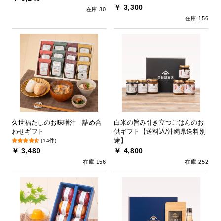
￥ 3,300
在庫 30
在庫 156
久世福だしのお味噌汁 詰め合
白米の旨み引き立つごはんのお
わせギフト
供ギフト【送料込/沖縄県送料別
途】
(14件)
￥ 3,480
￥ 4,800
在庫 156
在庫 252