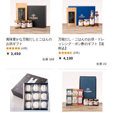
風味豊かな万能だしとごはんの
万能だし・ごはんのお供・ドレ
お供ギフト
ッシング・ポン酢のギフト【送
料込】
(4件)
(2件)
￥ 3,450
￥ 4,100
在庫 168
在庫 22