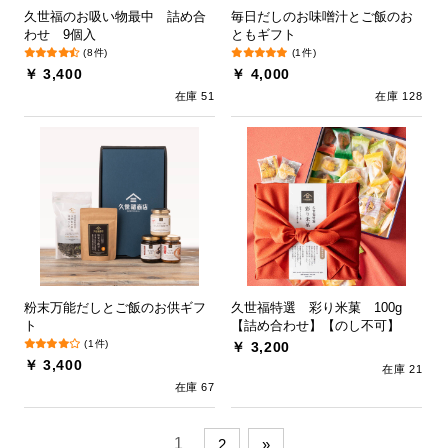
久世福のお吸い物最中 詰め合
毎日だしのお味噌汁とご飯のお
わせ 9個入
ともギフト
(8件)
(1件)
￥ 3,400
￥ 4,000
在庫 51
在庫 128
粉末万能だしとご飯のお供ギフ
久世福特選 彩り米菓 100g
ト
【詰め合わせ】【のし不可】
(1件)
￥ 3,200
￥ 3,400
在庫 21
在庫 67
1
2
»