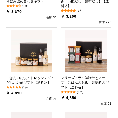
り飲み詰め合わせギフト
み・万能だし・昆布だし】【送
料込】
(6件)
(2件)
￥ 3,670
￥ 3,200
在庫 50
在庫 229
ごはんのお供・ドレッシング・
フリーズドライ味噌汁とスー
だしポン酢ギフト【送料込】
プ・ごはんのお供・調味料のギ
フト【送料込】
(1件)
(3件)
￥ 4,850
￥ 4,850
在庫 21
在庫 21