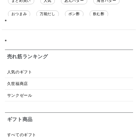
まとめ買い
人気
あんバター
海苔バター
おつまみ
万能だし
ポン酢
飲む酢
ソース
限定
バナナチップス
スナック菓子
ジャム
調味料ギフト
国産
味噌
ワイン
パスタソース
醤油
バター
オールフルーツ
売れ筋ランキング
昆布だし
毎日だし
食塩無添加
なめ茸
人気のギフト
トマトソース
ブルーベリー
チーズ
信州
久世福商店
日本ワイン
野菜だし
チーズいか
サンクゼール
お米チップス
味噌汁
かりんとう
甘酒
ギフト商品
あごだし
バナナミルク
りんご
骨せんべい
ドレッシング
珍味
おかず
ナイアガラ
すべてのギフト