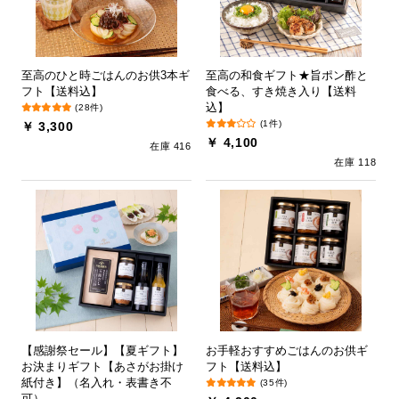
至高のひと時ごはんのお供3本ギ
至高の和食ギフト★旨ポン酢と
フト【送料込】
食べる、すき焼き入り【送料
込】
(28件)
(1件)
￥ 3,300
￥ 4,100
在庫 416
在庫 118
【感謝祭セール】【夏ギフト】
お手軽おすすめごはんのお供ギ
お決まりギフト【あさがお掛け
フト【送料込】
紙付き】（名入れ・表書き不
(35件)
可）