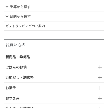
予算から探す
和塩
混ぜご飯の素
マヨネーズ
せんべい
目的から探す
韓国
贅沢ごはん
おでん
吸い物
ギフトラッピングのご案内
シードル
ごま
いわし
ミックス
芋
スープ
クリームソース
季節限定
セット
お買いもの
佃煮
アップル
ジュース
パンにぬる
新商品・季節品
はちみつ茶
オレンジ
ナッツ
かつおだし
ごはんのお供
梅
レモン
ペースト
クランベリー
万能だし・調味料
ガーリック
柚子
ハーブティー
つゆ
お菓子
ドリンク
七味
わかめ
チップス
のり
おつまみ
ブランデー
生姜
鍋つゆ
飴
すき焼き