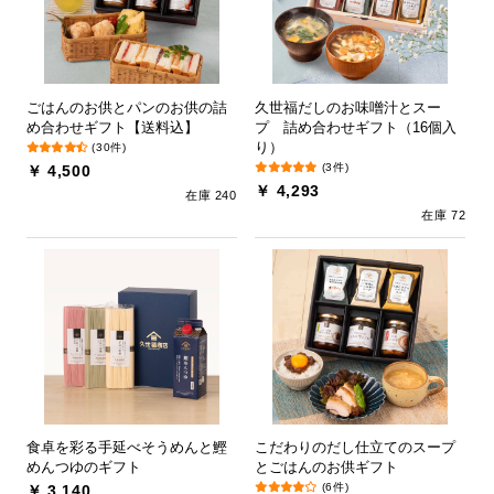
ごはんのお供とパンのお供の詰
久世福だしのお味噌汁とスー
め合わせギフト【送料込】
プ 詰め合わせギフト（16個入
り）
(30件)
(3件)
￥ 4,500
￥ 4,293
在庫 240
在庫 72
食卓を彩る手延べそうめんと鰹
こだわりのだし仕立てのスープ
めんつゆのギフト
とごはんのお供ギフト
(6件)
￥ 3,140