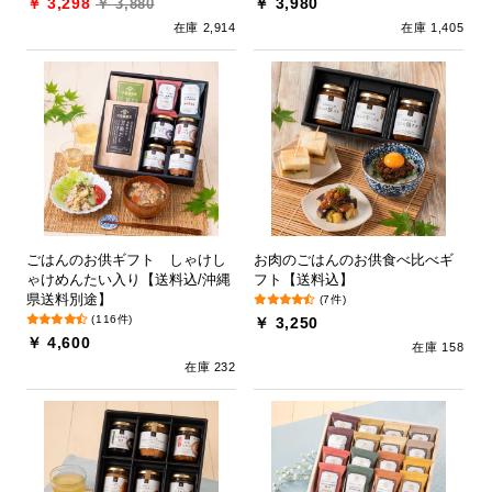
￥ 3,298
￥ 3,980
￥ 3,880
在庫 2,914
在庫 1,405
ごはんのお供ギフト しゃけし
お肉のごはんのお供食べ比べギ
ゃけめんたい入り【送料込/沖縄
フト【送料込】
県送料別途】
(7件)
(116件)
￥ 3,250
￥ 4,600
在庫 158
在庫 232