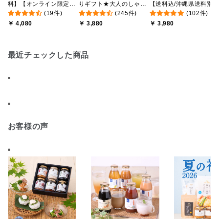
料】【オンライン限定】
りギフト★大人のしゃけ
【送料込/沖縄県送料別
(19件)
(245件)
(102件)
【ポイントキャンペーン
しゃけめんたい入り【送
途】【化粧箱包装付/オ
￥ 4,080
￥ 3,880
￥ 3,980
実施中】【のし・ラッピ
料込/沖縄県送料別途】
ライン限定】
ング・化粧箱詰め不可】
【化粧箱包装付】
最近チェックした商品
お客様の声