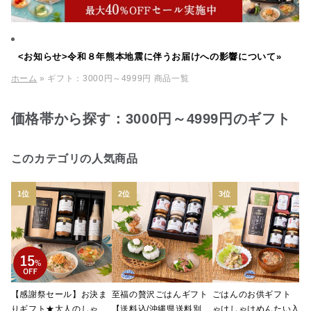
<お知らせ>令和８年熊本地震に伴うお届けへの影響について»
ホーム
» ギフト：3000円～4999円 商品一覧
価格帯から探す：3000円～4999円のギフト
このカテゴリの人気商品
【感謝祭セール】お決ま
至福の贅沢ごはんギフト
ごはんのお供ギフト し
りギフト★大人のしゃけ
【送料込/沖縄県送料別
ゃけしゃけめんたい入り