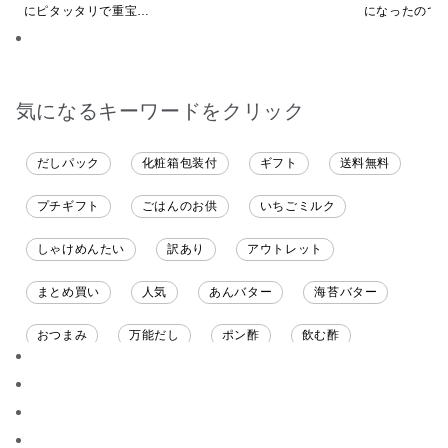
にピタッタリで重宝し
になったので
ています。
ました。送料
したくて初め
も購入しまし
だくのが楽し
気になるキーワードをクリック
だしパック
化粧箱包装付
ギフト
送料無料
プチギフト
ごはんのお供
いちごミルク
しゃけめんたい
訳あり
アウトレット
まとめ買い
人気
あんバター
海苔バター
おつまみ
万能だし
ポン酢
飲む酢
ソース
限定
バナナチップス
スナック菓子
ジャム
調味料ギフト
国産
味噌
ワイン