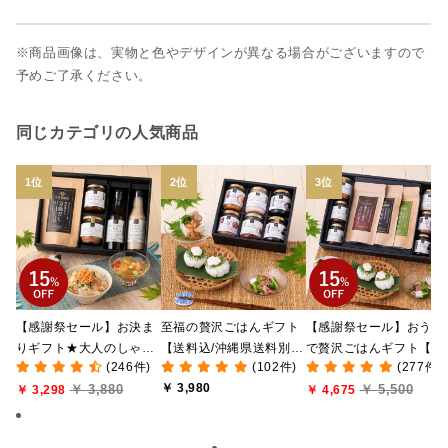
※商品画像は、実物と色やデザインが異なる場合がございますので
予めご了承ください。
同じカテゴリの人気商品
【感謝祭セール】お決ま
至福の贅沢ごはんギフト
【感謝祭セール】おうち
りギフト★大人のしゃけ
【送料込/沖縄県送料別
で贅沢ごはんギフト【送
(246件)
(102件)
(277件)
しゃけめんたい入り【送
途】【化粧箱包装付/オン
料無料/沖縄県送料別途
￥ 3,980
￥ 3,880
￥ 5,500
料込/沖縄県送料別途】
￥ 3,298
ライン限定】
【化粧箱包装付/オンラ
￥ 4,675
【化粧箱包装付】
ン限定】