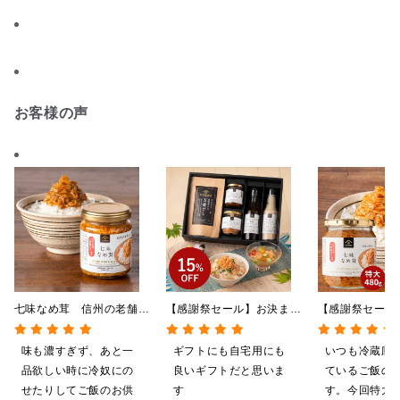
お客様の声
七味なめ茸 信州の老舗
【感謝祭セール】お決まり
【感謝祭セール
「八幡屋礒五郎」の七味唐
ギフト★大人のしゃけしゃ
茸 480g（特
辛子入り 130g
けめんたい入り【送料込/
屋礒五郎の七味
味も濃すぎず、あと一
ギフトにも自宅用にも
いつも冷蔵庫
沖縄県送料別途】【化粧箱
り）
品欲しい時に冷奴にの
良いギフトだと思いま
ているご飯の
包装付】
せたりしてご飯のお供
す
す。今回特大が4