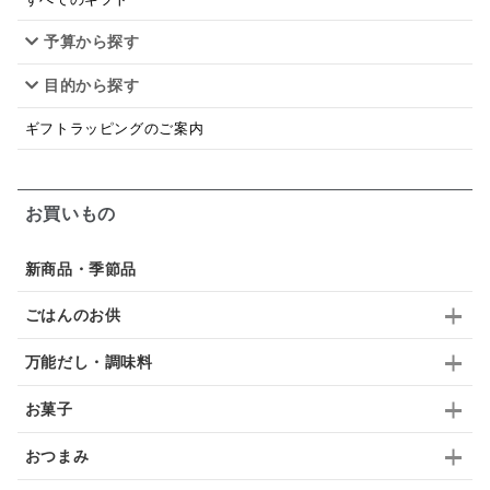
予算から探す
佃煮
アップル
ジュース
パンにぬる
目的から探す
はちみつ茶
オレンジ
ナッツ
かつおだし
ギフトラッピングのご案内
梅
レモン
ペースト
クランベリー
ガーリック
柚子
ハーブティー
つゆ
お買いもの
ドリンク
七味
わかめ
チップス
のり
新商品・季節品
ブランデー
生姜
鍋つゆ
飴
すき焼き
ごはんのお供
ふりかけ
いいづな
はちみつ
茶漬け
万能だし・調味料
抹茶
レトルト
究極
ノンアルコール
お菓子
九条ねぎ
焼酎
福松
混ぜご飯
くるみ
おつまみ