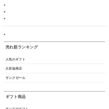
パスタソース
醤油
バター
オールフルーツ
昆布だし
毎日だし
食塩無添加
なめ茸
トマトソース
ブルーベリー
チーズ
信州
日本ワイン
野菜だし
チーズいか
お米チップス
味噌汁
かりんとう
甘酒
売れ筋ランキング
あごだし
バナナミルク
りんご
骨せんべい
人気のギフト
ドレッシング
珍味
おかず
ナイアガラ
久世福商店
和塩
混ぜご飯の素
マヨネーズ
せんべい
サンクゼール
韓国
贅沢ごはん
おでん
吸い物
ギフト商品
シードル
ごま
いわし
ミックス
芋
スープ
クリームソース
季節限定
セット
すべてのギフト