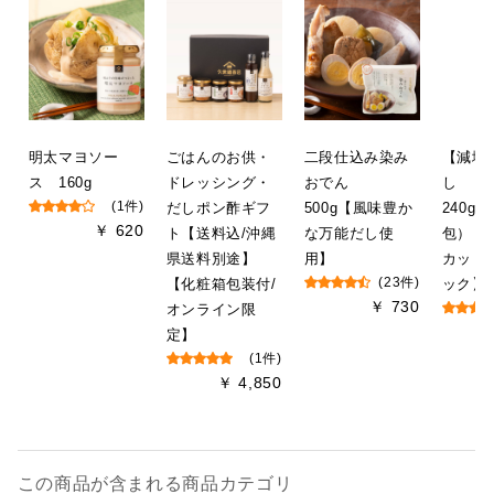
明太マヨソー
ごはんのお供・
二段仕込み染み
【減塩
ス 160g
ドレッシング・
おでん
し
(1件)
だしポン酢ギフ
500g【風味豊か
240g（
￥ 620
ト【送料込/沖縄
な万能だし使
包）【
県送料別途】
用】
カット
【化粧箱包装付/
(23件)
ック】
￥ 730
オンライン限
定】
(1件)
￥ 4,850
この商品が含まれる商品カテゴリ