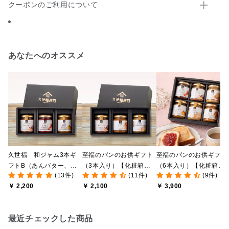
クーポンのご利用について
あなたへのオススメ
久世福 和ジャム3本ギ
至福のパンのお供ギフト
至福のパンのお供ギフト
フトB（あんバター、あ
（3本入り）【化粧箱包
（6本入り）【化粧箱包
(13件)
(11件)
(9件)
まおう、安納芋）【化粧
装付】
装付/オンライン限定】
￥ 2,200
￥ 2,100
￥ 3,900
箱包装付】
最近チェックした商品