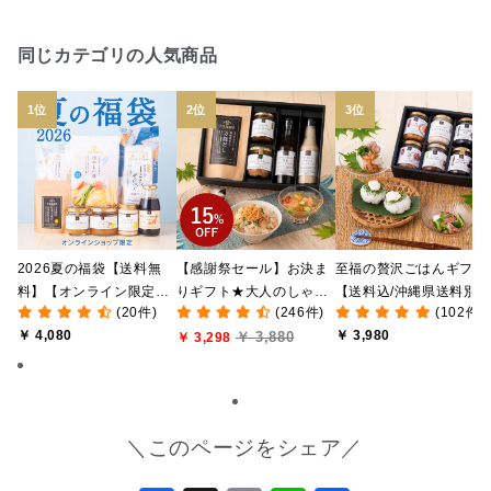
同じカテゴリの人気商品
2026夏の福袋【送料無
【感謝祭セール】お決ま
至福の贅沢ごはんギフト
料】【オンライン限定】
りギフト★大人のしゃけ
【送料込/沖縄県送料別
(20件)
(246件)
(102件)
【ポイントキャンペーン
しゃけめんたい入り【送
途】【化粧箱包装付/オ
￥ 4,080
￥ 3,980
￥ 3,880
実施中】【のし・ラッピ
料込/沖縄県送料別途】
￥ 3,298
ライン限定】
ング・化粧箱詰め不可】
【化粧箱包装付】
＼このページをシェア／