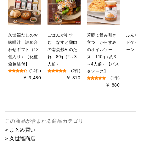
久世福だしのお
ごはんがすす
芳醇で旨み引き
ふんわ
味噌汁 詰め合
む なすと鶏肉
立つ からすみ
ドケー
わせギフト（12
の南蛮炒めのた
のオイルソー
ーン
個入り）【化粧
れ 80g（2～3
ス 110g（約3
箱包装付】
人前）
～4人前）【パス
(14件)
(2件)
タソース】
￥ 3,480
￥ 310
(1件)
￥ 880
この商品が含まれる商品カテゴリ
> まとめ買い
> 久世福商店