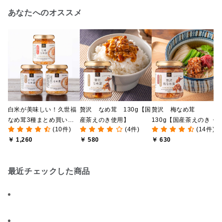
あなたへのオススメ
白米が美味しい！久世福
贅沢 なめ茸 130g【国
贅沢 梅なめ茸
なめ茸3種まとめ買い
産茶えのき使用】
130g【国産茶えのき・
(10件)
(4件)
(14件)
【のし・ラッピング・化
産梅肉使用】
￥ 1,260
￥ 580
￥ 630
粧箱詰め不可】
最近チェックした商品