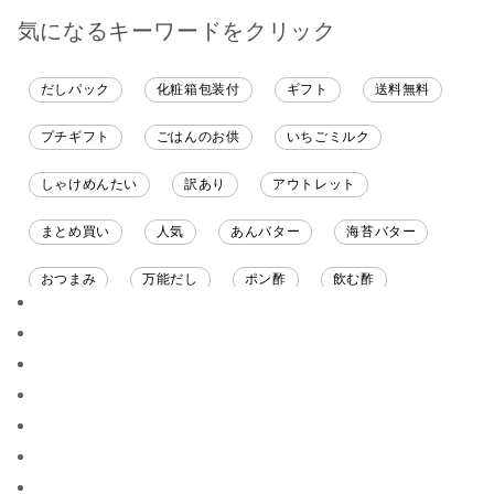
気になるキーワードをクリック
だしパック
化粧箱包装付
ギフト
送料無料
プチギフト
ごはんのお供
いちごミルク
しゃけめんたい
訳あり
アウトレット
まとめ買い
人気
あんバター
海苔バター
おつまみ
万能だし
ポン酢
飲む酢
ソース
限定
バナナチップス
スナック菓子
ジャム
調味料ギフト
国産
味噌
ワイン
パスタソース
醤油
バター
オールフルーツ
昆布だし
毎日だし
食塩無添加
なめ茸