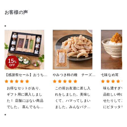
お客様の声
【感謝祭セール】おうちで
やみつき柿の種 チーズと
七味なめ茸 信
贅沢ごはんギフト【送料無
黒胡椒 85g
「八幡屋礒五郎
料/沖縄県送料別途】【化
辛子入り 130
お得なセットがあり、
この前お友達に差し入
味も濃すぎず
粧箱包装付/オンライン限
ギフト用に購入しまし
れをしました。美味し
品欲しい時に
定】
た！ 店舗にはない商品
くて、ハマってしまい
せたりしてご
でした。 喜んでもらえ
ました。みんなパクパ
にピタッタリ
ると思います。
ク食べていました。
ています。