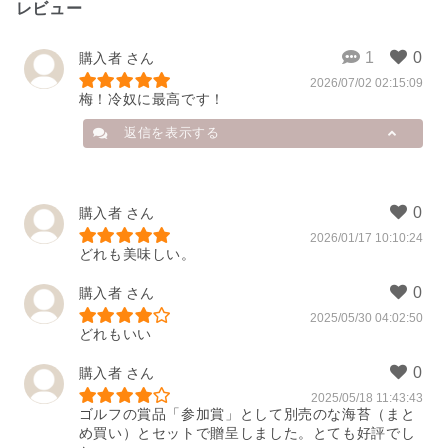
レビュー
購入者
2026/07/02 02:15:09
梅！冷奴に最高です！
返信を表示する
購入者
購入者
2026/01/17 10:10:24
待ってました！　もうスーパーじゃ
どれも美味しい。
ダメです！
2026/08/01 11:04:03
購入者
2025/05/30 04:02:50
どれもいい
購入者
2025/05/18 11:43:43
ゴルフの賞品「参加賞」として別売のな海苔（まと
め買い）とセットで贈呈しました。とても好評でし