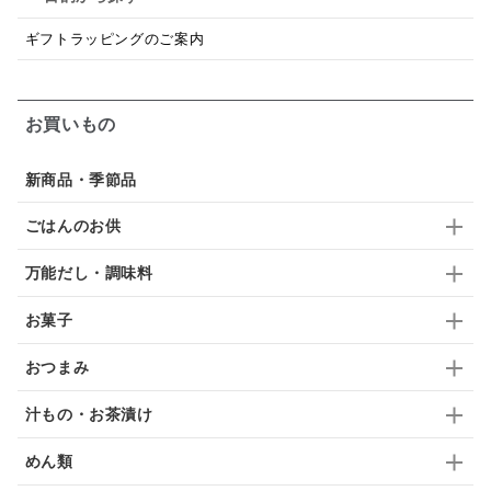
はちみつ茶
オレンジ
ナッツ
かつおだし
ギフトラッピングのご案内
梅
レモン
ペースト
クランベリー
ガーリック
柚子
ハーブティー
つゆ
お買いもの
ドリンク
七味
わかめ
チップス
のり
新商品・季節品
ブランデー
生姜
鍋つゆ
飴
すき焼き
ごはんのお供
ふりかけ
いいづな
はちみつ
茶漬け
万能だし・調味料
抹茶
レトルト
究極
ノンアルコール
お菓子
九条ねぎ
焼酎
福松
混ぜご飯
くるみ
おつまみ
汁もの・お茶漬け
めん類