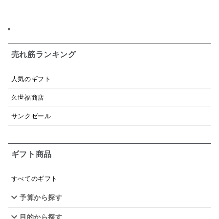
トマトソース
ブルーベリー
チーズ
信州
日本ワイン
野菜だし
チーズいか
お米チップス
味噌汁
かりんとう
甘酒
売れ筋ランキング
あごだし
バナナミルク
りんご
骨せんべい
人気のギフト
ドレッシング
珍味
おかず
ナイアガラ
久世福商店
和塩
混ぜご飯の素
マヨネーズ
せんべい
サンクゼール
韓国
贅沢ごはん
おでん
吸い物
ギフト商品
シードル
ごま
いわし
ミックス
芋
スープ
クリームソース
季節限定
セット
すべてのギフト
予算から探す
佃煮
アップル
ジュース
パンにぬる
目的から探す