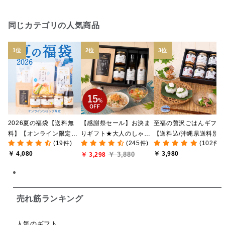
日本ワイン
野菜だし
チーズいか
同じカテゴリの人気商品
お米チップス
味噌汁
かりんとう
甘酒
あごだし
バナナミルク
りんご
骨せんべい
ドレッシング
珍味
おかず
ナイアガラ
和塩
混ぜご飯の素
マヨネーズ
せんべい
2026夏の福袋【送料無
【感謝祭セール】お決ま
至福の贅沢ごはんギフト
韓国
贅沢ごはん
おでん
吸い物
料】【オンライン限定】
りギフト★大人のしゃけ
【送料込/沖縄県送料別
(19件)
(245件)
(102件)
【ポイントキャンペーン
しゃけめんたい入り【送
途】【化粧箱包装付/オ
シードル
ごま
いわし
ミックス
芋
￥ 4,080
￥ 3,980
￥ 3,880
実施中】【のし・ラッピ
料込/沖縄県送料別途】
￥ 3,298
ライン限定】
ング・化粧箱詰め不可】
【化粧箱包装付】
スープ
クリームソース
季節限定
セット
佃煮
アップル
ジュース
パンにぬる
売れ筋ランキング
はちみつ茶
オレンジ
ナッツ
かつおだし
人気のギフト