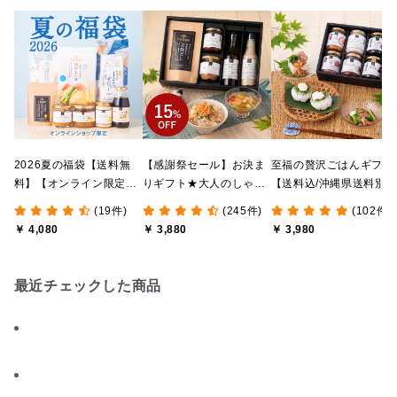
2026夏の福袋【送料無
【感謝祭セール】お決ま
至福の贅沢ごはんギフト
料】【オンライン限定】
りギフト★大人のしゃけ
【送料込/沖縄県送料別
【ポイントキャンペーン
しゃけめんたい入り【送
途】【化粧箱包装付/オ
(19件)
(245件)
(102件)
実施中】【のし・ラッピ
料込/沖縄県送料別途】
ライン限定】
￥ 4,080
￥ 3,880
￥ 3,980
ング・化粧箱詰め不可】
【化粧箱包装付】
最近チェックした商品