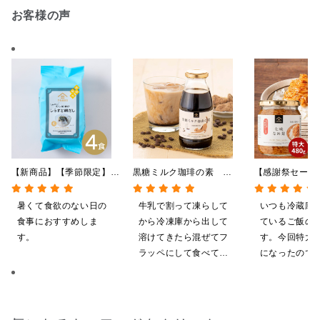
お客様の声
【新商品】【季節限定】冷
黒糖ミルク珈琲の素
【感謝祭セール
やしだし茶漬け しらすと
275ml （ドリンクベース／
茸 480g（特
鯛だし 4食
希釈タイプ）
屋礒五郎の七味
暑くて食欲のない日の
牛乳で割って凍らして
いつも冷蔵庫
り）
食事におすすめしま
から冷凍庫から出して
ているご飯の
す。
溶けてきたら混ぜてフ
す。今回特大が4
ラッペにして食べてい
になったので
ます
ました。送料
したくて初め
も購入しまし
だくのが楽し