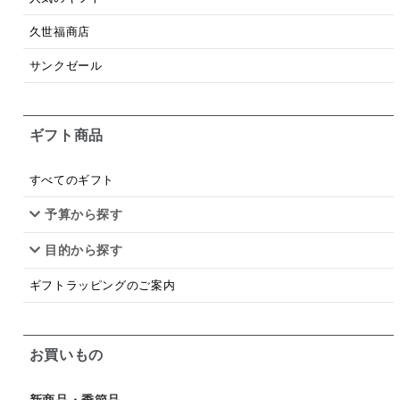
梅
レモン
ペースト
クランベリー
久世福商店
ガーリック
柚子
ハーブティー
つゆ
サンクゼール
ドリンク
七味
わかめ
チップス
のり
ギフト商品
ブランデー
生姜
鍋つゆ
飴
すき焼き
ふりかけ
いいづな
はちみつ
茶漬け
すべてのギフト
抹茶
レトルト
究極
ノンアルコール
予算から探す
目的から探す
九条ねぎ
焼酎
福松
混ぜご飯
くるみ
ギフトラッピングのご案内
お買いもの
新商品・季節品