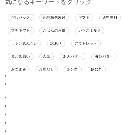
気になるキーワードをクリック
だしパック
化粧箱包装付
ギフト
送料無料
プチギフト
ごはんのお供
いちごミルク
しゃけめんたい
訳あり
アウトレット
まとめ買い
人気
あんバター
海苔バター
おつまみ
万能だし
ポン酢
飲む酢
ソース
限定
バナナチップス
スナック菓子
ジャム
調味料ギフト
国産
味噌
ワイン
パスタソース
醤油
バター
オールフルーツ
昆布だし
毎日だし
食塩無添加
なめ茸
トマトソース
ブルーベリー
チーズ
信州