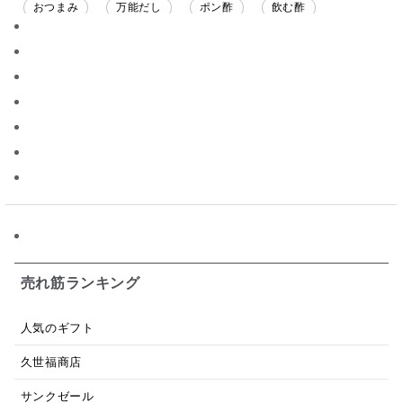
おつまみ
万能だし
ポン酢
飲む酢
ソース
限定
バナナチップス
スナック菓子
ジャム
調味料ギフト
国産
味噌
ワイン
パスタソース
醤油
バター
オールフルーツ
昆布だし
毎日だし
食塩無添加
なめ茸
トマトソース
ブルーベリー
チーズ
信州
日本ワイン
野菜だし
チーズいか
お米チップス
味噌汁
かりんとう
甘酒
売れ筋ランキング
あごだし
バナナミルク
りんご
骨せんべい
人気のギフト
ドレッシング
珍味
おかず
ナイアガラ
久世福商店
和塩
混ぜご飯の素
マヨネーズ
せんべい
サンクゼール