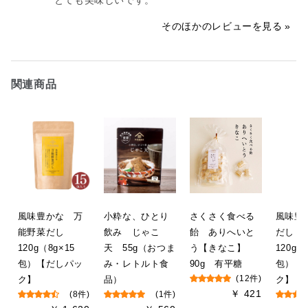
とても美味しいです。
そのほかのレビューを見る
関連商品
風味豊かな 万
小粋な、ひとり
さくさく食べる
風味豊
能野菜だし
飲み じゃこ
飴 ありへいと
だし
120g（8g×15
天 55g（おつま
う【きなこ】
120g（
包）【だしパッ
み・レトルト食
90g 有平糖
包）【
ク】
品）
(12件)
ク】
￥ 421
(8件)
(1件)