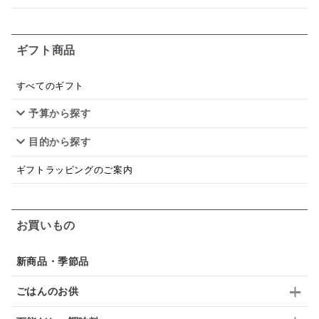
韓国
贅沢ごはん
おでん
吸い物
ギフト商品
シードル
ごま
いわし
ミックス
芋
スープ
クリームソース
季節限定
セット
すべてのギフト
予算から探す
佃煮
アップル
ジュース
パンにぬる
目的から探す
はちみつ茶
オレンジ
ナッツ
かつおだし
ギフトラッピングのご案内
梅
レモン
ペースト
クランベリー
ガーリック
柚子
ハーブティー
つゆ
お買いもの
ドリンク
七味
わかめ
チップス
のり
新商品・季節品
ブランデー
生姜
鍋つゆ
飴
すき焼き
ごはんのお供
ふりかけ
いいづな
はちみつ
茶漬け