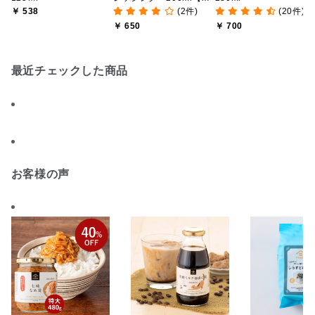
￥ 538
(2件)
(20件)
海道十勝パルメザンチー
￥ 650
￥ 700
ズ使用】
最近チェックした商品
お客様の声