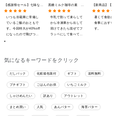
【感謝祭セール】七味なめ
黒糖ミルク珈琲の素
【新商品】【季
茸 480g（特大）（八幡
275ml （ドリンクベース／
やしだし茶漬け
屋礒五郎の七味唐辛子入
希釈タイプ）
鯛だし 4食
いつも冷蔵庫に常備し
牛乳で割って凍らして
暑くて食欲の
り）
ているご飯のおともで
から冷凍庫から出して
食事におすす
す。今回特大が40%off
溶けてきたら混ぜてフ
す。
になったので飛びつき
ラッペにして食べてい
ました。送料を無料に
ます
したくて初めての商品
も購入しました。いた
だくのが楽しみです
気になるキーワードをクリック
だしパック
化粧箱包装付
ギフト
送料無料
プチギフト
ごはんのお供
いちごミルク
しゃけめんたい
訳あり
アウトレット
まとめ買い
人気
あんバター
海苔バター