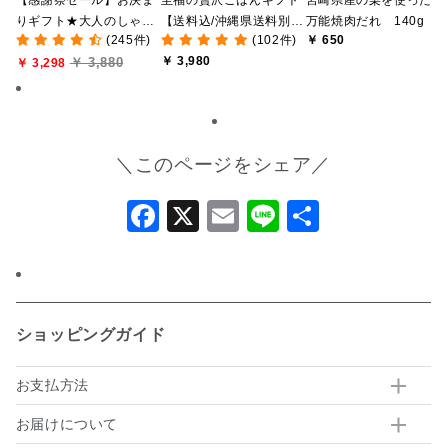
【感謝祭セール】お決ま
至福の贅沢ごはんギフト
宮崎県産の梨を使った
りギフト★大人のしゃけ
【送料込/沖縄県送料別
万能焼肉だれ 140g
(245件)
(102件)
￥ 650
しゃけめんたい入り【送
途】【化粧箱包装付/オン
￥ 3,980
￥ 3,880
料込/沖縄県送料別途】
￥ 3,298
ライン限定】
【化粧箱包装付】
＼このページをシェア／
Facebook
X
Email
Line
共
有
ショッピングガイド
お支払方法
お届けについて