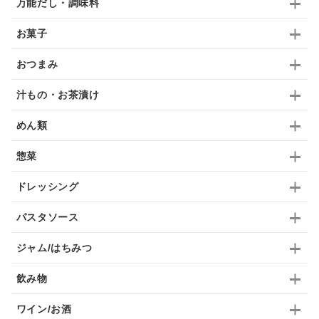
万能だし・調味料
抹茶
レトルト
究極
ノンアルコール
お菓子
九条ねぎ
焼酎
福松
混ぜご飯
くるみ
おつまみ
汁もの・お茶漬け
めん類
惣菜
ドレッシング
パスタソース
ジャム/はちみつ
飲み物
ワイン/お酒