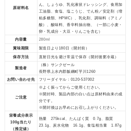
ん、しょうゆ、乳化液状ドレッシング、食用加
原材料名
工油脂、食塩、塩こうじ、でん粉／安定剤（増
粘多糖類、HPMC）、乳化剤、調味料（アミノ
酸）、酸味料、香辛料抽出物、（一部に小麦・
卵・乳成分・大豆・りんごを含む）
内容量
280ml
賞味期限
製造日より180日（開封前）
保存方法
直射日光を避け常温で保存（開封後要冷蔵）
（株）サンクゼール
製造者
長野県上水内郡飯綱町芋川1260
お問い合わせ先
フリーダイヤル：0120-537002
※よく振ってからご使用ください。
※開封時、製品内部の白い点は原材料由来の成
ご注意
分です。
※開封後はお早めにお召し上がりください。
栄養成分表示
熱量 275kcal、たんぱく質 0.7g、脂質
100g当たり
23.1g、炭水化物 16.1g、食塩相当量 1.87g
（推定値）