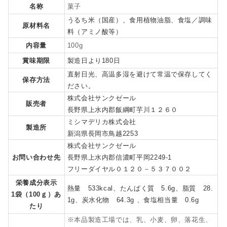
名称
菓子
うるち米（国産）、食用植物油脂、食塩／調味
原材料名
料（アミノ酸等）
内容量
100g
賞味期限
製造日より180日
直射日光、高温多湿を避けて常温で保存してく
保存方法
ださい。
株式会社サンクゼール
販売者
長野県上水内郡飯綱町芋川１２６０
ミシマデリカ株式会社
製造所
新潟県長岡市鳥越2253
株式会社サンクゼール
お問い合わせ先
長野県上水内郡信濃町平岡2249-1
フリーダイヤル０１２０－５３７００２
栄養成分表示
熱量 533kcal、たんぱく質 5.6g、脂質 28.
1袋（100ｇ）あ
1g、炭水化物 64.3g 、食塩相当量 0.6g
たり
※本品製造工場では、乳、小麦、卵、落花生、