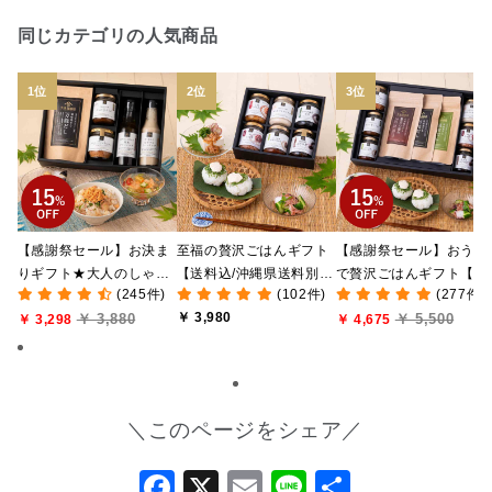
同じカテゴリの人気商品
【感謝祭セール】お決ま
至福の贅沢ごはんギフト
【感謝祭セール】おうち
りギフト★大人のしゃけ
【送料込/沖縄県送料別
で贅沢ごはんギフト【送
(245件)
(102件)
(277件)
しゃけめんたい入り【送
途】【化粧箱包装付/オン
料無料/沖縄県送料別途
￥ 3,980
￥ 3,880
￥ 5,500
料込/沖縄県送料別途】
￥ 3,298
ライン限定】
【化粧箱包装付/オンラ
￥ 4,675
【化粧箱包装付】
ン限定】
＼このページをシェア／
Facebook
X
Email
Line
共