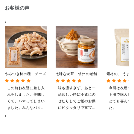
お客様の声
やみつき柿の種 チーズと
七味なめ茸 信州の老舗
素材の、 うま
黒胡椒 85g
「八幡屋礒五郎」の七味唐
つ。 毎日だし
辛子入り 130g
140g（7g×20
この前お友達に差し入
味も濃すぎず、あと一
今回は友達へ
れをしました。美味し
品欲しい時に冷奴にの
ト用で購入し
くて、ハマってしまい
せたりしてご飯のお供
とても喜んで
ました。みんなパクパ
にピタッタリで重宝し
た。
ク食べていました。
ています。