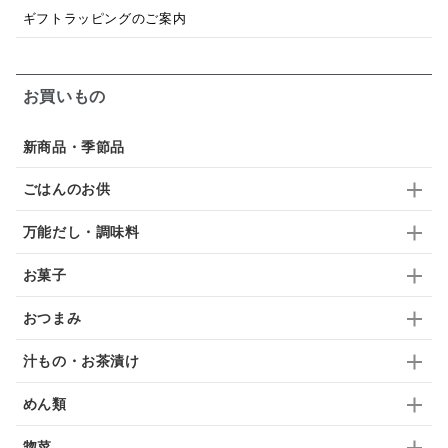
ギフトラッピングのご案内
梅
レモン
ペースト
クランベリー
ガーリック
柚子
ハーブティー
つゆ
お買いもの
ドリンク
七味
わかめ
チップス
のり
新商品・季節品
ブランデー
生姜
鍋つゆ
飴
すき焼き
ごはんのお供
ふりかけ
いいづな
はちみつ
茶漬け
万能だし・調味料
抹茶
レトルト
究極
ノンアルコール
お菓子
九条ねぎ
焼酎
福松
混ぜご飯
くるみ
おつまみ
汁もの・お茶漬け
めん類
惣菜