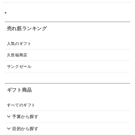
トマトソース
ブルーベリー
チーズ
信州
日本ワイン
野菜だし
チーズいか
お米チップス
味噌汁
かりんとう
甘酒
売れ筋ランキング
あごだし
バナナミルク
りんご
骨せんべい
人気のギフト
ドレッシング
珍味
おかず
ナイアガラ
久世福商店
和塩
混ぜご飯の素
マヨネーズ
せんべい
サンクゼール
韓国
贅沢ごはん
おでん
吸い物
ギフト商品
シードル
ごま
いわし
ミックス
芋
スープ
クリームソース
季節限定
セット
すべてのギフト
予算から探す
佃煮
アップル
ジュース
パンにぬる
目的から探す
はちみつ茶
オレンジ
ナッツ
かつおだし