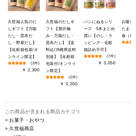
久世福人気のだ
久世福のだしギ
パンにぬるシリ
お吸
しギフト【万能
フト【贅沢極
ーズ 5本まとめ
たまご
だし・昆布だ
み・万能だし・
買い【のし・ラ
食（8g
し・野菜だし】
昆布だし】【送
ッピング・化粧
【化粧箱包装/オ
料込/沖縄県送料
箱詰め不可】
ンライン限定】
別途】【化粧箱
(7件)
￥ 3,050
(3件)
包装付/オンライ
￥ 2,300
ン限定】
(2件)
￥ 3,200
この商品が含まれる商品カテゴリ
> お菓子・おやつ
> 久世福商店