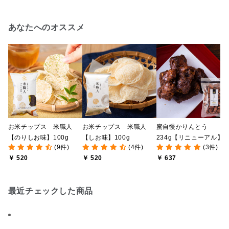
あなたへのオススメ
お米チップス 米職人
お米チップス 米職人
蜜自慢かりんとう
【のりしお味】100g
【しお味】100g
234g【リニューアル】
(9件)
(4件)
(3件)
【沖縄県産黒糖使用】
￥ 520
￥ 520
￥ 637
最近チェックした商品