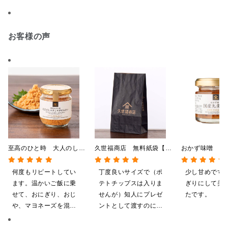
お客様の声
至高のひと時 大人のしゃ
久世福商店 無料紙袋【注
おかず味噌 国
けしゃけめんたい
文数の上限は同時にご購入
ぎ ミニサイズ 
80g【鮭ほぐし・フレー
する商品点数まで】
何度もリピートしてい
丁度良いサイズで（ポ
少し甘めです
ク】
ます。温かいご飯に乗
テトチップスは入りま
ぎりにして美
せて、おにぎり、おじ
せんが）知人にプレゼ
たです。
や、マヨネーズを混ぜ
ントとして渡すのに助
てパンにのせて焼いて
かります。