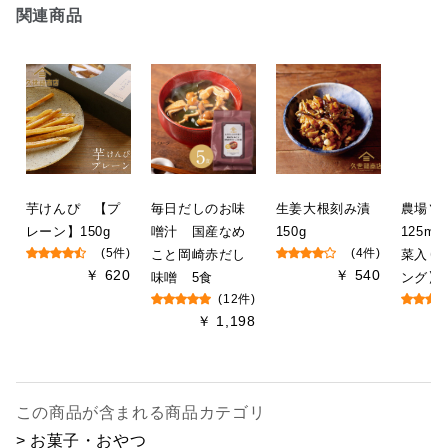
関連商品
芋けんぴ 【プ
毎日だしのお味
生姜大根刻み漬
農場
レーン】150g
噌汁 国産なめ
150g
125m
(5件)
こと岡崎赤だし
(4件)
菜入り
￥ 620
￥ 540
味噌 5食
ング】
(12件)
￥ 1,198
この商品が含まれる商品カテゴリ
> お菓子・おやつ