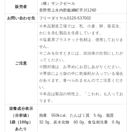
（株）サンクゼール
販売者
長野県上水内郡飯綱町芋川1260
お問い合わせ先
フリーダイヤル0120-537002
※本品製造工場では、乳、小麦、卵、落花生、
かにを含む製品を生産しています。
※塩素系プラスチック包材は、使用しておりま
せん。
※ごみを出すときには、自治体の分別にしたが
ってください。
ご注意
※開封後は、お早めにお召しあがりください。
※季節により袋の中に乾燥剤が入っている場合
があります。食べられませんのでご注意くださ
い。
※本品は製品の特性上、「こわれ」も入ってお
ります。
栄養成分表示
（分析値）
熱量 550kcal、たんぱく質 5.6g、脂質
1袋（100g）
32.0g、炭水化物 60.0g、食塩相当量 0.8g
あたり