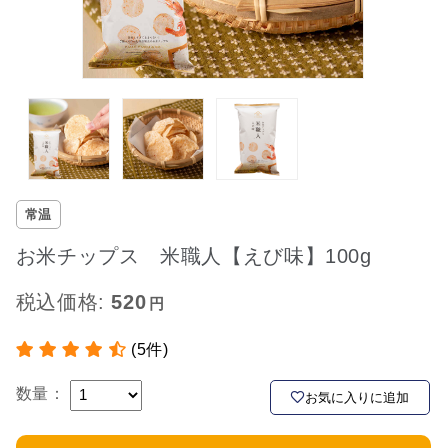
常温
お米チップス 米職人【えび味】100g
税込価格:
520
(5件)
数量：
お気に入りに追加