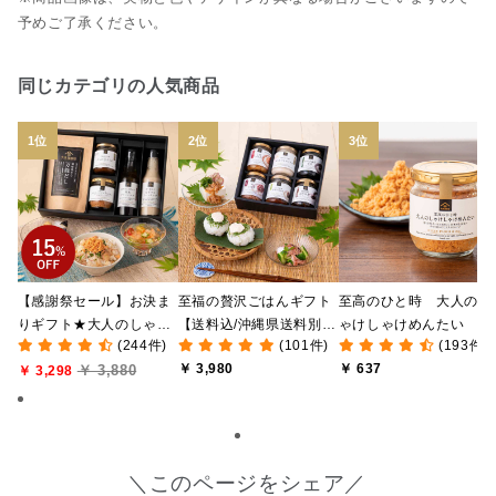
予めご了承ください。
同じカテゴリの人気商品
【感謝祭セール】お決ま
至福の贅沢ごはんギフト
至高のひと時 大人のし
りギフト★大人のしゃけ
【送料込/沖縄県送料別
ゃけしゃけめんたい
(244件)
(101件)
(193件)
しゃけめんたい入り【送
途】【化粧箱包装付/オン
80g【鮭ほぐし・フレー
￥ 3,980
￥ 637
￥ 3,880
料込/沖縄県送料別途】
￥ 3,298
ライン限定】
ク】
【化粧箱包装付】
＼このページをシェア／