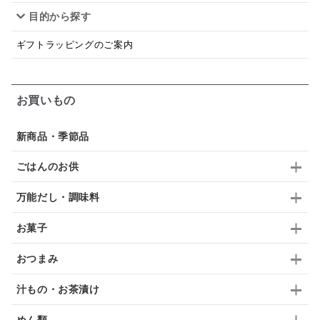
目的から探す
はちみつ茶
オレンジ
ナッツ
かつおだし
ギフトラッピングのご案内
梅
レモン
ペースト
クランベリー
ガーリック
柚子
ハーブティー
つゆ
お買いもの
ドリンク
七味
わかめ
チップス
のり
新商品・季節品
ブランデー
生姜
鍋つゆ
飴
すき焼き
ごはんのお供
ふりかけ
いいづな
はちみつ
茶漬け
万能だし・調味料
抹茶
レトルト
究極
ノンアルコール
お菓子
九条ねぎ
焼酎
福松
混ぜご飯
くるみ
おつまみ
汁もの・お茶漬け