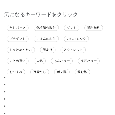
も、美味しいです。
気になるキーワードをクリック
だしパック
化粧箱包装付
ギフト
送料無料
プチギフト
ごはんのお供
いちごミルク
しゃけめんたい
訳あり
アウトレット
まとめ買い
人気
あんバター
海苔バター
おつまみ
万能だし
ポン酢
飲む酢
ソース
限定
バナナチップス
スナック菓子
ジャム
調味料ギフト
国産
味噌
ワイン
パスタソース
醤油
バター
オールフルーツ