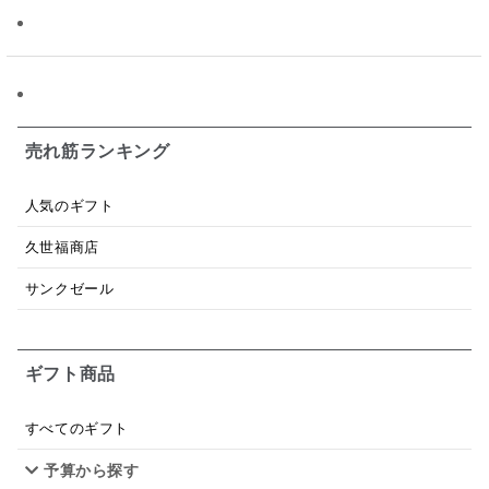
昆布だし
毎日だし
食塩無添加
なめ茸
トマトソース
ブルーベリー
チーズ
信州
日本ワイン
野菜だし
チーズいか
お米チップス
味噌汁
かりんとう
甘酒
売れ筋ランキング
あごだし
バナナミルク
りんご
骨せんべい
人気のギフト
ドレッシング
珍味
おかず
ナイアガラ
久世福商店
和塩
混ぜご飯の素
マヨネーズ
せんべい
サンクゼール
韓国
贅沢ごはん
おでん
吸い物
ギフト商品
シードル
ごま
いわし
ミックス
芋
スープ
クリームソース
季節限定
セット
すべてのギフト
予算から探す
佃煮
アップル
ジュース
パンにぬる