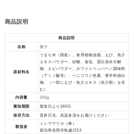
商品説明
商品説明
名称
菓子
うるち米（国産）、食用植物油脂、えび、魚介
エキスパウダー、砂糖、食塩、蛋白加水分解
物、エビパウダー、ホワイトペッパー／調味料
原材料名
（アミノ酸等）、ベニコウジ色素、香辛料抽出
物、（一部にえび・魚介エキス（魚介類）を含
む）
内容量
100g
賞味期限
製造日より180日
保存方法
直射日光、高温多湿をお避けください
ミシマデリカ（株）
製造者
新潟県長岡市鳥越2253