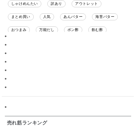
しゃけめんたい
訳あり
アウトレット
まとめ買い
人気
あんバター
海苔バター
おつまみ
万能だし
ポン酢
飲む酢
ソース
限定
バナナチップス
スナック菓子
ジャム
調味料ギフト
国産
味噌
ワイン
パスタソース
醤油
バター
オールフルーツ
昆布だし
毎日だし
食塩無添加
なめ茸
トマトソース
ブルーベリー
チーズ
信州
日本ワイン
野菜だし
チーズいか
お米チップス
味噌汁
かりんとう
甘酒
売れ筋ランキング
あごだし
バナナミルク
りんご
骨せんべい