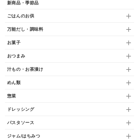
新商品・季節品
ブランデー
生姜
鍋つゆ
飴
すき焼き
ごはんのお供
ふりかけ
いいづな
はちみつ
茶漬け
万能だし・調味料
抹茶
レトルト
究極
ノンアルコール
お菓子
九条ねぎ
焼酎
福松
混ぜご飯
くるみ
おつまみ
汁もの・お茶漬け
めん類
惣菜
ドレッシング
パスタソース
ジャム/はちみつ