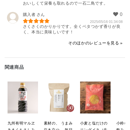
おいしくて栄養も取れるので一石二鳥です。
購入者
2025/05/16 01:34:08
さくさくのかりかりです。全くベタつかず香りが良
く、本当に美味しいです！
そのほかのレビューを見る
関連商品
九州有明マルヱ
素材の、 うまみ
小麦と塩だけの
小粋な
あまくちさしみ
引き立つ。 毎日
リングイネ（生
飲み 