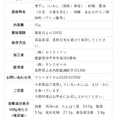
煮干し（いわし（国産）食塩）、砂糖、醤油
原材料名
（大豆、小麦を含む）、味醂、あおさのり／調
味料（アミノ酸等）
内容量
55g
賞味期限
製造日より120日
高温多湿、直射日光を避けて保存してくださ
保存方法
い。
（株）セトクィーン
加工者
愛媛県伊予市市場150番地
（株）サンクゼール
販売者
長野県上水内郡飯綱町芋川1260
お問い合わせ先
フリーダイヤル0120-537002
※本製品で使用しているいわしは、えび・かに
ご注意
を食べています。
※開封後はお早めにお召し上がりください。
栄養成分表示
熱量 352kcal、たんぱく質 53.0g、脂質
100g当たり
3.5g、炭水化物 27.2g、食塩相当量 3.8g
（推定値）