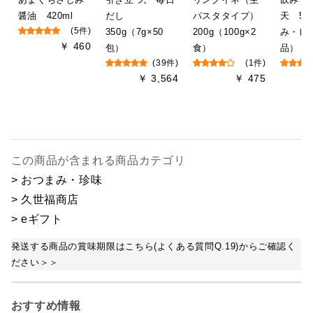
醤油 420ml
だし
パスタタイプ）
天 55
(5件)
350g（7g×50
200g（100g×2
み・レ
￥ 460
包）
食）
品）
(39件)
(1件)
￥ 3,564
￥ 475
この商品が含まれる商品カテゴリ
> おつまみ・珍味
> 久世福商店
> eギフト
発送する商品の賞味期限はこちら(よくある質問Q.19)からご確認く
ださい＞＞
おすすめ情報