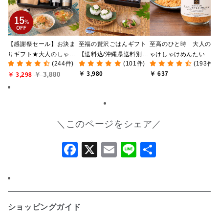
【感謝祭セール】お決ま
至福の贅沢ごはんギフト
至高のひと時 大人のし
りギフト★大人のしゃけ
【送料込/沖縄県送料別
ゃけしゃけめんたい
(244件)
(101件)
(193件)
しゃけめんたい入り【送
途】【化粧箱包装付/オン
80g【鮭ほぐし・フレー
￥ 3,980
￥ 637
￥ 3,880
料込/沖縄県送料別途】
￥ 3,298
ライン限定】
ク】
【化粧箱包装付】
＼このページをシェア／
Facebook
X
Email
Line
共
有
ショッピングガイド