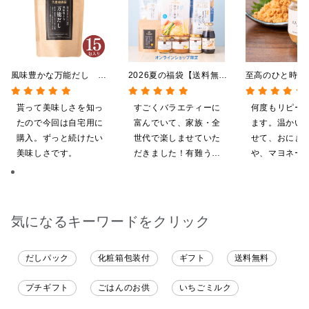
風味豊かな万能だし
2026夏の福袋【送料無
至高のひと時 
120g（8g×15包）【だし
料】【オンライン限定】
けしゃけめん
パック】
【ポイントキャンペーン実
80g【鮭ほぐし
貰って美味しさを知っ
すごくバラエティーに
何度もリピー
施中】【のし・ラッピン
ク】
たので今回は自宅用に
富んでいて、家族・全
ます。温かい
グ・化粧箱詰め不可】
購入。ずっと続けたい
世代で楽しませていた
せて、おにぎ
美味しさです。
だきました！有難うご
や、マヨネー
ざいます。
てパンにのせ
も、美味しい
気になるキーワードをクリック
だしパック
化粧箱包装付
ギフト
送料無料
プチギフト
ごはんのお供
いちごミルク