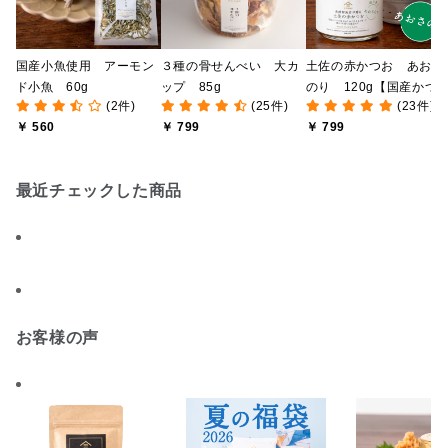
国産小魚使用 アーモン
３種の骨せんべい 大カ
土佐の赤かつお あおさ
ド小魚 60g
ップ 85g
のり 120g【国産かつ
(2件)
(25件)
(23件)
使用・ほぐし・フレー
￥ 560
￥ 799
￥ 799
ク】
最近チェックした商品
お客様の声