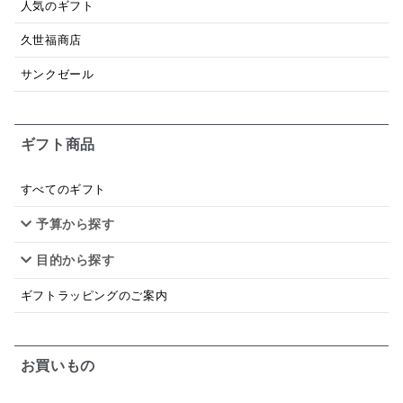
人気のギフト
ドレッシング
珍味
おかず
ナイアガラ
久世福商店
和塩
混ぜご飯の素
マヨネーズ
せんべい
サンクゼール
韓国
贅沢ごはん
おでん
吸い物
ギフト商品
シードル
ごま
いわし
ミックス
芋
スープ
クリームソース
季節限定
セット
すべてのギフト
予算から探す
佃煮
アップル
ジュース
パンにぬる
目的から探す
はちみつ茶
オレンジ
ナッツ
かつおだし
ギフトラッピングのご案内
梅
レモン
ペースト
クランベリー
ガーリック
柚子
ハーブティー
つゆ
お買いもの
ドリンク
七味
わかめ
チップス
のり