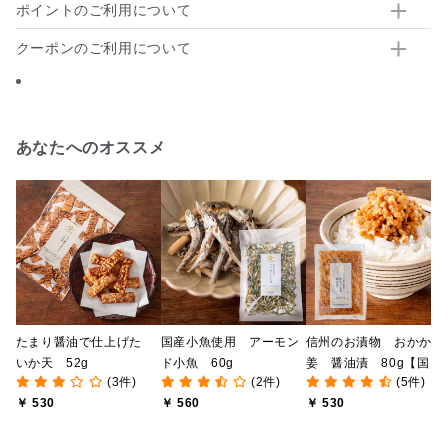
ポイントのご利用について
クーポンのご利用について
あなたへのオススメ
たまり醤油で仕上げた
国産小魚使用 アーモン
信州のお漬物 おかか生
いか天 52g
ド小魚 60g
姜 醤油漬 80g【国産
(3件)
(2件)
(5件)
しょうが使用】
￥ 530
￥ 560
￥ 530