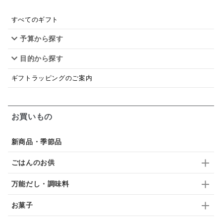
スープ
クリームソース
季節限定
セット
すべてのギフト
予算から探す
佃煮
アップル
ジュース
パンにぬる
目的から探す
はちみつ茶
オレンジ
ナッツ
かつおだし
ギフトラッピングのご案内
梅
レモン
ペースト
クランベリー
ガーリック
柚子
ハーブティー
つゆ
お買いもの
ドリンク
七味
わかめ
チップス
のり
新商品・季節品
ブランデー
生姜
鍋つゆ
飴
すき焼き
ごはんのお供
ふりかけ
いいづな
はちみつ
茶漬け
万能だし・調味料
抹茶
レトルト
究極
ノンアルコール
お菓子
九条ねぎ
焼酎
福松
混ぜご飯
くるみ