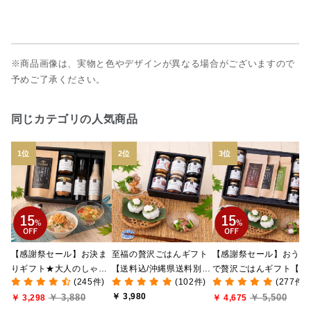
※商品画像は、実物と色やデザインが異なる場合がございますので
予めご了承ください。
同じカテゴリの人気商品
【感謝祭セール】お決ま
至福の贅沢ごはんギフト
【感謝祭セール】おうち
りギフト★大人のしゃけ
【送料込/沖縄県送料別
で贅沢ごはんギフト【送
(245件)
(102件)
(277件)
しゃけめんたい入り【送
途】【化粧箱包装付/オン
料無料/沖縄県送料別途
￥ 3,980
￥ 3,880
￥ 5,500
料込/沖縄県送料別途】
￥ 3,298
ライン限定】
【化粧箱包装付/オンラ
￥ 4,675