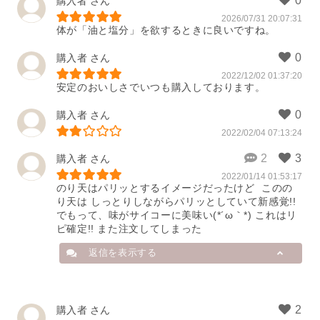
購入者
2026/07/31 20:07:31
体が「油と塩分」を欲するときに良いですね。
購入者
2022/12/02 01:37:20
安定のおいしさでいつも購入しております。
購入者
2022/02/04 07:13:24
購入者
2022/01/14 01:53:17
のり天はパリッとするイメージだったけど  このの
り天は しっとりしながらパリッとしていて新感覚!! 
でもって、味がサイコーに美味い(*´ω｀*) これはリ
ピ確定!! また注文してしまった
返信を表示する
購入者
購入者
購入者