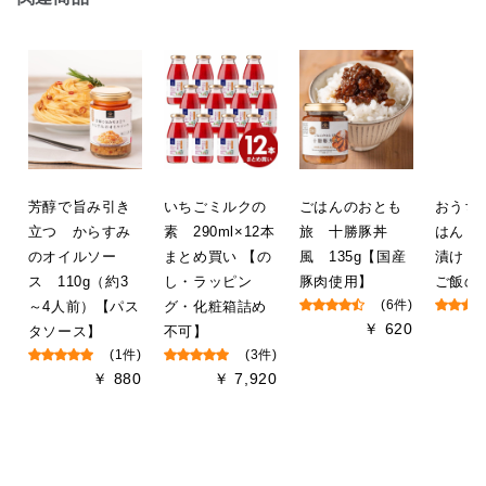
芳醇で旨み引き
いちごミルクの
ごはんのおとも
おうち
立つ からすみ
素 290ml×12本
旅 十勝豚丼
はん 
のオイルソー
まとめ買い 【の
風 135g【国産
漬け・
ス 110g（約3
し・ラッピン
豚肉使用】
ご飯の
～4人前）【パス
グ・化粧箱詰め
(6件)
￥ 620
タソース】
不可】
(1件)
(3件)
￥ 880
￥ 7,920