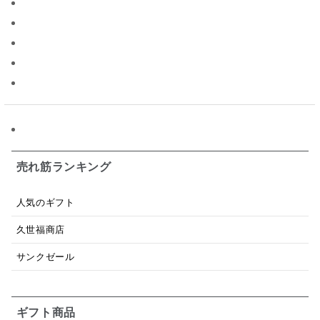
ジャム
調味料ギフト
国産
味噌
ワイン
パスタソース
醤油
バター
オールフルーツ
昆布だし
毎日だし
食塩無添加
なめ茸
トマトソース
ブルーベリー
チーズ
信州
日本ワイン
野菜だし
チーズいか
お米チップス
味噌汁
かりんとう
甘酒
売れ筋ランキング
あごだし
バナナミルク
りんご
骨せんべい
人気のギフト
ドレッシング
珍味
おかず
ナイアガラ
久世福商店
和塩
混ぜご飯の素
マヨネーズ
せんべい
サンクゼール
韓国
贅沢ごはん
おでん
吸い物
ギフト商品
シードル
ごま
いわし
ミックス
芋