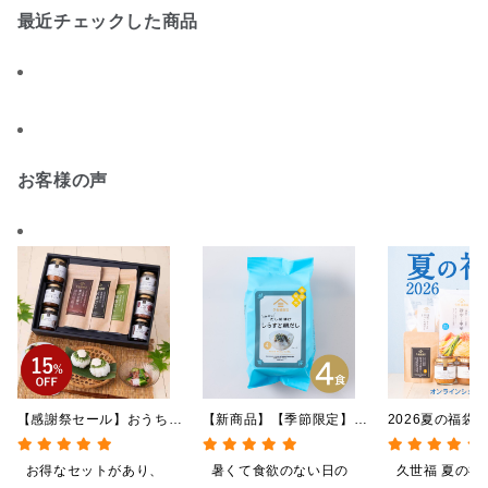
最近チェックした商品
お客様の声
【感謝祭セール】おうちで
【新商品】【季節限定】冷
2026夏の福袋
贅沢ごはんギフト【送料無
やしだし茶漬け しらすと
料】【オンライ
料/沖縄県送料別途】【化
鯛だし 4食
【ポイントキャ
お得なセットがあり、
暑くて食欲のない日の
久世福 夏の福