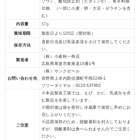
ゾウ）、酸化防止剤（ビタミンE）、香辛料抽
出物、（一部に小麦・卵・大豆・ゼラチンを含
む）
内容量
57g
賞味期限
製造日より120日（開封前）
直射日光及び高温多湿をさけて保存してくださ
保存方法
い。
（株）小倉秋一商店
製造者
広島県尾道市東尾道15番1号
（株）サンクゼール
お問い合わせ先
長野県上水内郡信濃町平岡2249-1
フリーダイヤル：0120-537002
※本品製造工場では、えび、かに、乳成分を含
む製品を生産しています。
※開封後は袋を密封し冷蔵庫で保管し早めにお
召し上がりください。
※品質保持のため、脱酸素剤を封入しておりま
ご注意
すが、脱酸素剤は食べられませんのでご注意く
ださい。