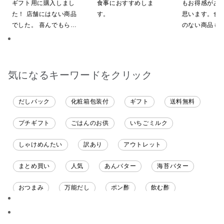
粧箱包装付/オンライン限
施中】【のし・
ギフト用に購入しまし
食事におすすめしま
もお得感があ
定】
グ・化粧箱詰め
た！ 店舗にはない商品
す。
思います。食
でした。 喜んでもらえ
のない商品も
ると思います。
で、お試しに
す。今回、少
お願いにも対
変助かりまし
気になるキーワードをクリック
がとうござい
だしパック
化粧箱包装付
ギフト
送料無料
プチギフト
ごはんのお供
いちごミルク
しゃけめんたい
訳あり
アウトレット
まとめ買い
人気
あんバター
海苔バター
おつまみ
万能だし
ポン酢
飲む酢
ソース
限定
バナナチップス
スナック菓子