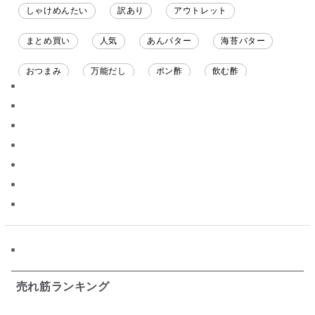
しゃけめんたい
訳あり
アウトレット
まとめ買い
人気
あんバター
海苔バター
おつまみ
万能だし
ポン酢
飲む酢
ソース
限定
バナナチップス
スナック菓子
ジャム
調味料ギフト
国産
味噌
ワイン
パスタソース
醤油
バター
オールフルーツ
昆布だし
毎日だし
食塩無添加
なめ茸
トマトソース
ブルーベリー
チーズ
信州
日本ワイン
野菜だし
チーズいか
お米チップス
味噌汁
かりんとう
甘酒
売れ筋ランキング
あごだし
バナナミルク
りんご
骨せんべい