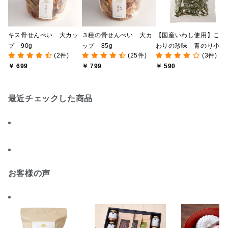
キス骨せんべい 大カッ
３種の骨せんべい 大カ
【国産いわし使用】こだ
プ 90g
ップ 85g
わりの珍味 青のり小魚
(2件)
(25件)
(3件)
55g
￥ 699
￥ 799
￥ 590
最近チェックした商品
お客様の声