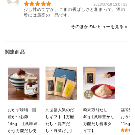
2023/07/19 13:07:29
少し甘めですが、ごまの香ばしさと相まって、酒の
肴には最高の一品です。
そのほかのレビューを見る
関連商品
おかず味噌 国
久世福人気のだ
粉末万能だし
福岡県
産かつお節
しギフト【万能
40g【風味豊かな
おう
145g 【風味豊
だし・昆布だ
万能だし粉末タ
115g
かな万能だし使
し・野菜だし】
イプ】