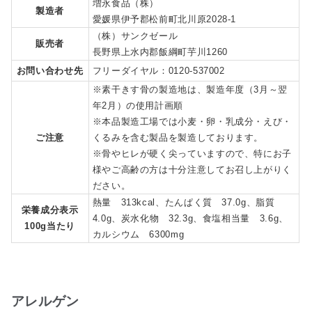
増永食品（株）
製造者
愛媛県伊予郡松前町北川原2028-1
（株）サンクゼール
販売者
長野県上水内郡飯綱町芋川1260
お問い合わせ先
フリーダイヤル：0120-537002
※素干きす骨の製造地は、製造年度（3月～翌
年2月）の使用計画順
※本品製造工場では小麦・卵・乳成分・えび・
ご注意
くるみを含む製品を製造しております。
※骨やヒレが硬く尖っていますので、特にお子
様やご高齢の方は十分注意してお召し上がりく
ださい。
熱量 313kcal、たんぱく質 37.0g、脂質
栄養成分表示
4.0g、炭水化物 32.3g、食塩相当量 3.6g、
100g当たり
カルシウム 6300mg
アレルゲン