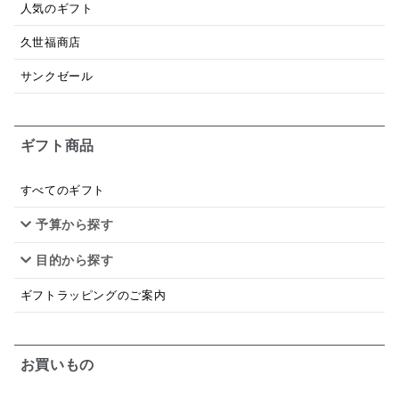
人気のギフト
ドレッシング
珍味
おかず
ナイアガラ
久世福商店
和塩
混ぜご飯の素
マヨネーズ
せんべい
サンクゼール
韓国
贅沢ごはん
おでん
吸い物
ギフト商品
シードル
ごま
いわし
ミックス
芋
スープ
クリームソース
季節限定
セット
すべてのギフト
予算から探す
佃煮
アップル
ジュース
パンにぬる
目的から探す
はちみつ茶
オレンジ
ナッツ
かつおだし
ギフトラッピングのご案内
梅
レモン
ペースト
クランベリー
ガーリック
柚子
ハーブティー
つゆ
お買いもの
ドリンク
七味
わかめ
チップス
のり