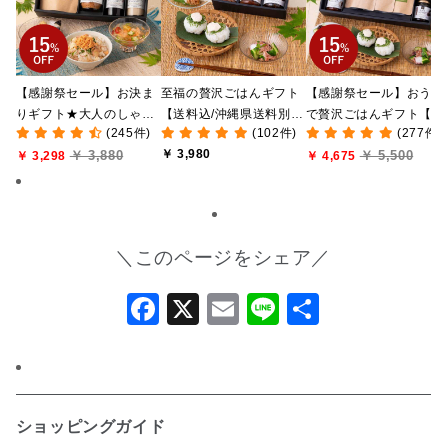
【感謝祭セール】お決ま
至福の贅沢ごはんギフト
【感謝祭セール】おうち
りギフト★大人のしゃけ
【送料込/沖縄県送料別
で贅沢ごはんギフト【送
(245件)
(102件)
(277件)
しゃけめんたい入り【送
途】【化粧箱包装付/オン
料無料/沖縄県送料別途
￥ 3,980
￥ 3,880
￥ 5,500
料込/沖縄県送料別途】
￥ 3,298
ライン限定】
【化粧箱包装付/オンラ
￥ 4,675
【化粧箱包装付】
ン限定】
＼このページをシェア／
Facebook
X
Email
Line
共
有
ショッピングガイド