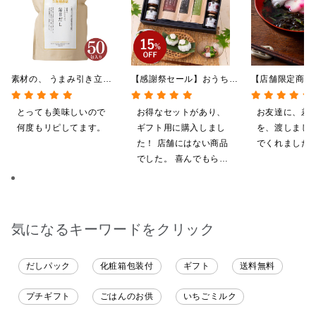
素材の、 うまみ引き立
【感謝祭セール】おうちで
【店舗限定商品
つ。 毎日だし
贅沢ごはんギフト【送料無
最中 もずく
350g（7g×50包）
料/沖縄県送料別途】【化
1食（6g）
とっても美味しいので
お得なセットがあり、
お友達に、差
粧箱包装付/オンライン限
何度もリピしてます。
ギフト用に購入しまし
を、渡しまし
定】
た！ 店舗にはない商品
でくれました
でした。 喜んでもらえ
ると思います。
気になるキーワードをクリック
だしパック
化粧箱包装付
ギフト
送料無料
プチギフト
ごはんのお供
いちごミルク