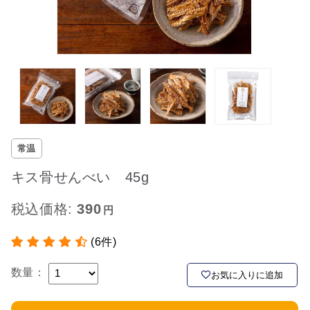
常温
キス骨せんべい 45g
税込価格:
390
(6件)
数量：
お気に入りに追加