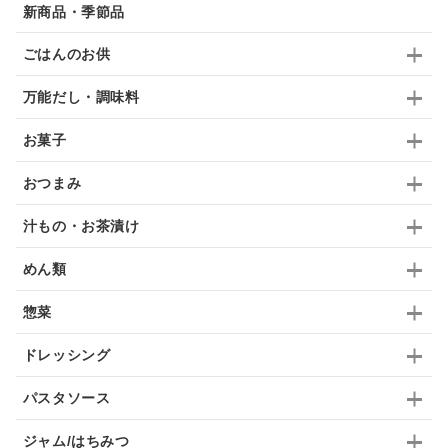
新商品・季節品
ブランデー
生姜
鍋つゆ
飴
すき焼き
ごはんのお供
ふりかけ
いいづな
はちみつ
茶漬け
万能だし・調味料
抹茶
レトルト
究極
ノンアルコール
お菓子
九条ねぎ
焼酎
福松
混ぜご飯
くるみ
おつまみ
汁もの・お茶漬け
めん類
惣菜
ドレッシング
パスタソース
ジャム/はちみつ