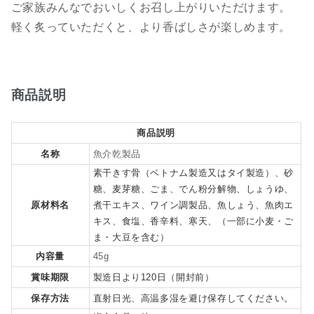
ご家族みんなでおいしくお召し上がりいただけます。
軽く炙っていただくと、より香ばしさが楽しめます。
商品説明
商品説明
名称
魚介乾製品
素干きす骨（ベトナム製造又はタイ製造）、砂
糖、麦芽糖、ごま、でん粉分解物、しょうゆ、
原材料名
煮干エキス、ワイン調製品、魚しょう、魚肉エ
キス、食塩、香辛料、寒天、（一部に小麦・ご
ま・大豆を含む）
内容量
45g
賞味期限
製造日より120日（開封前）
保存方法
直射日光、高温多湿を避け保存してください。