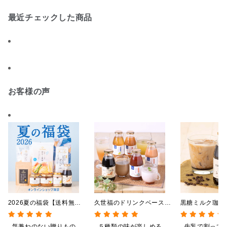
最近チェックした商品
お客様の声
2026夏の福袋【送料無
久世福のドリンクベース
黒糖ミルク珈
料】【オンライン限定】
全5種飲み比べまとめ買
275ml （ド
【ポイントキャンペーン実
い 5本入（ドリンクベー
希釈タイプ）
気兼ねのない贈りもの
５種類の味が楽しめる
牛乳で割って