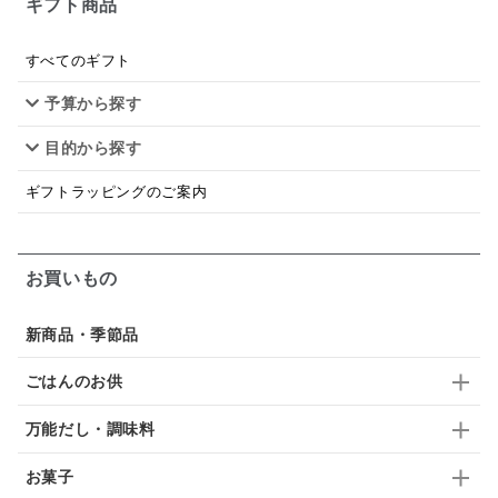
ギフト商品
シードル
ごま
いわし
ミックス
芋
スープ
クリームソース
季節限定
セット
すべてのギフト
予算から探す
佃煮
アップル
ジュース
パンにぬる
目的から探す
はちみつ茶
オレンジ
ナッツ
かつおだし
ギフトラッピングのご案内
梅
レモン
ペースト
クランベリー
ガーリック
柚子
ハーブティー
つゆ
お買いもの
ドリンク
七味
わかめ
チップス
のり
新商品・季節品
ブランデー
生姜
鍋つゆ
飴
すき焼き
ごはんのお供
ふりかけ
いいづな
はちみつ
茶漬け
万能だし・調味料
抹茶
レトルト
究極
ノンアルコール
お菓子
九条ねぎ
焼酎
福松
混ぜご飯
くるみ