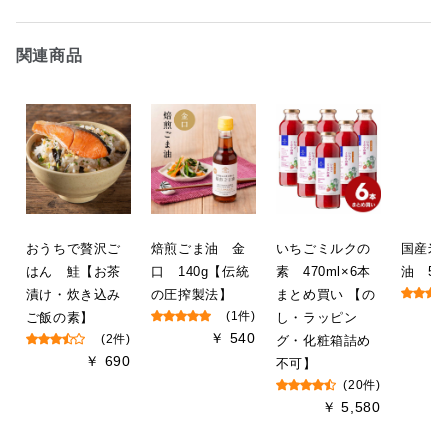
関連商品
おうちで贅沢ご
焙煎ごま油 金
いちごミルクの
国産米
はん 鮭【お茶
口 140g【伝統
素 470ml×6本
油 50
漬け・炊き込み
の圧搾製法】
まとめ買い 【の
ご飯の素】
(1件)
し・ラッピン
￥ 540
(2件)
グ・化粧箱詰め
￥ 690
不可】
(20件)
￥ 5,580