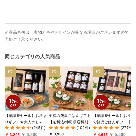
※商品画像は、実物と色やデザインが異なる場合がございますので
予めご了承ください。
同じカテゴリの人気商品
【感謝祭セール】お決ま
至福の贅沢ごはんギフト
【感謝祭セール】おうち
りギフト★大人のしゃけ
【送料込/沖縄県送料別
で贅沢ごはんギフト【送
(245件)
(102件)
(277件)
しゃけめんたい入り【送
途】【化粧箱包装付/オン
料無料/沖縄県送料別途
￥ 3,980
￥ 3,880
￥ 5,500
料込/沖縄県送料別途】
￥ 3,298
ライン限定】
【化粧箱包装付/オンラ
￥ 4,675