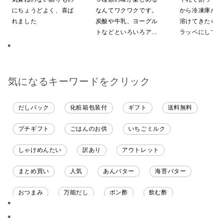
施中】【のし・ラッピン
ス／希釈タイプ）
にちょうどよく、喜ば
なんてワクワクです。
から冷凍庫か
グ・化粧箱詰め不可】
れました
炭酸や牛乳、ヨーグル
溶けてきたら
トなどといろいろアレ
ラッペにして
ンジしたいと思います
ます
気になるキーワードをクリック
だしパック
化粧箱包装付
ギフト
送料無料
プチギフト
ごはんのお供
いちごミルク
しゃけめんたい
訳あり
アウトレット
まとめ買い
人気
あんバター
海苔バター
おつまみ
万能だし
ポン酢
飲む酢
ソース
限定
バナナチップス
スナック菓子