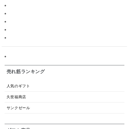
ジャム
調味料ギフト
国産
味噌
ワイン
パスタソース
醤油
バター
オールフルーツ
昆布だし
毎日だし
食塩無添加
なめ茸
トマトソース
ブルーベリー
チーズ
信州
日本ワイン
野菜だし
チーズいか
お米チップス
味噌汁
かりんとう
甘酒
売れ筋ランキング
あごだし
バナナミルク
りんご
骨せんべい
人気のギフト
ドレッシング
珍味
おかず
ナイアガラ
久世福商店
和塩
混ぜご飯の素
マヨネーズ
せんべい
サンクゼール
韓国
贅沢ごはん
おでん
吸い物