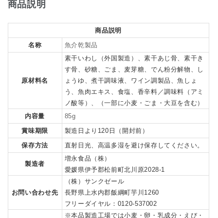
商品説明
商品説明
名称
魚介乾製品
素干いわし（外国製造）、素干あじ骨、素干き
す骨、砂糖、ごま、麦芽糖、でん粉分解物、し
原材料名
ょうゆ、煮干調味液、ワイン調製品、魚しょ
う、魚肉エキス、食塩、香辛料／調味料（アミ
ノ酸等）、（一部に小麦・ごま・大豆を含む）
内容量
85g
賞味期限
製造日より120日（開封前）
保存方法
直射日光、高温多湿を避け保存してください。
増永食品（株）
製造者
愛媛県伊予郡松前町北川原2028-1
（株）サンクゼール
お問い合わせ先
長野県上水内郡飯綱町芋川1260
フリーダイヤル：0120-537002
※本品製造工場では小麦・卵・乳成分・えび・