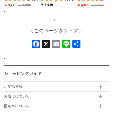
￥ 3,980
￥ 3,880
￥ 5,500
料込/沖縄県送料別途】
￥ 3,298
ライン限定】
【化粧箱包装付/オンラ
￥ 4,675
【化粧箱包装付】
ン限定】
＼このページをシェア／
Facebook
X
Email
Line
共
有
ショッピングガイド
お支払方法
お届けについて
配送料について