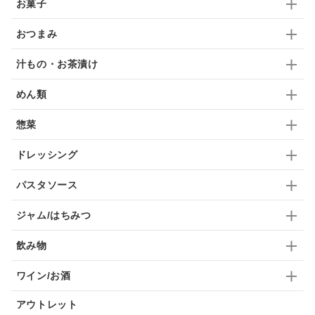
お菓子
九条ねぎ
焼酎
福松
混ぜご飯
くるみ
おつまみ
汁もの・お茶漬け
めん類
惣菜
ドレッシング
パスタソース
ジャム/はちみつ
飲み物
ワイン/お酒
アウトレット