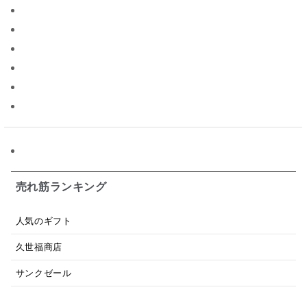
ソース
限定
バナナチップス
スナック菓子
ジャム
調味料ギフト
国産
味噌
ワイン
パスタソース
醤油
バター
オールフルーツ
昆布だし
毎日だし
食塩無添加
なめ茸
トマトソース
ブルーベリー
チーズ
信州
日本ワイン
野菜だし
チーズいか
お米チップス
味噌汁
かりんとう
甘酒
売れ筋ランキング
あごだし
バナナミルク
りんご
骨せんべい
人気のギフト
ドレッシング
珍味
おかず
ナイアガラ
久世福商店
和塩
混ぜご飯の素
マヨネーズ
せんべい
サンクゼール
韓国
贅沢ごはん
おでん
吸い物