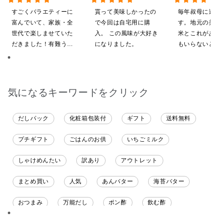
【ポイントキャンペーン実
【だしパック】
途】【化粧箱包
すごくバラエティーに
貰って美味しかったの
毎年叔母に送
施中】【のし・ラッピン
ライン限定】
富んでいて、家族・全
で今回は自宅用に購
す。地元の美
グ・化粧箱詰め不可】
世代で楽しませていた
入。 この風味が大好き
米とこれがあ
だきました！有難うご
になりました。
もいらないと
ざいます。
気に入ってく
す。本当に助
す。
気になるキーワードをクリック
だしパック
化粧箱包装付
ギフト
送料無料
プチギフト
ごはんのお供
いちごミルク
しゃけめんたい
訳あり
アウトレット
まとめ買い
人気
あんバター
海苔バター
おつまみ
万能だし
ポン酢
飲む酢