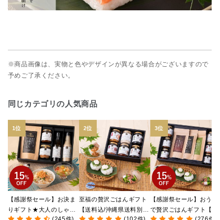
※商品画像は、実物と色やデザインが異なる場合がございますので
予めご了承ください。
同じカテゴリの人気商品
【感謝祭セール】お決ま
至福の贅沢ごはんギフト
【感謝祭セール】おうち
りギフト★大人のしゃけ
【送料込/沖縄県送料別
で贅沢ごはんギフト【送
(245件)
(102件)
(276件)
しゃけめんたい入り【送
途】【化粧箱包装付/オン
料無料/沖縄県送料別途