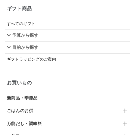
ギフト商品
シードル
ごま
いわし
ミックス
芋
スープ
クリームソース
季節限定
セット
すべてのギフト
予算から探す
佃煮
アップル
ジュース
パンにぬる
目的から探す
はちみつ茶
オレンジ
ナッツ
かつおだし
ギフトラッピングのご案内
梅
レモン
ペースト
クランベリー
ガーリック
柚子
ハーブティー
つゆ
お買いもの
ドリンク
七味
わかめ
チップス
のり
新商品・季節品
ブランデー
生姜
鍋つゆ
飴
すき焼き
ごはんのお供
ふりかけ
いいづな
はちみつ
茶漬け
万能だし・調味料
抹茶
レトルト
究極
ノンアルコール