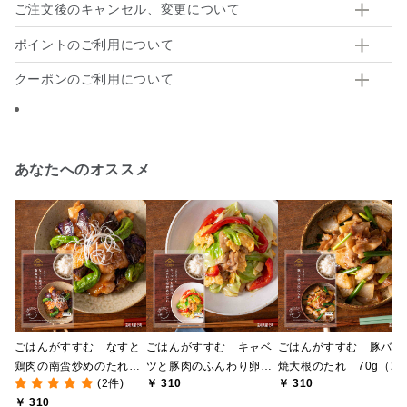
ご注文後のキャンセル、変更について
ポイントのご利用について
クーポンのご利用について
あなたへのオススメ
ごはんがすすむ なすと
ごはんがすすむ キャベ
ごはんがすすむ 豚バラ
鶏肉の南蛮炒めのたれ
ツと豚肉のふんわり卵炒
焼大根のたれ 70g（2
(2件)
￥ 310
￥ 310
80g（2～3人前）
めのたれ 70g（2～3人
3人前）
￥ 310
前）