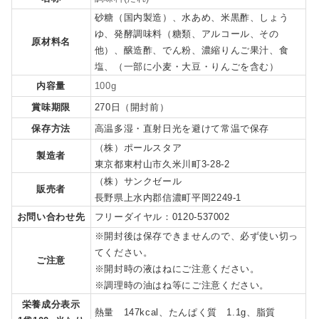
砂糖（国内製造）、水あめ、米黒酢、しょう
ゆ、発酵調味料（糖類、アルコール、その
原材料名
他）、醸造酢、でん粉、濃縮りんご果汁、食
塩、（一部に小麦・大豆・りんごを含む）
内容量
100g
賞味期限
270日（開封前）
保存方法
高温多湿・直射日光を避けて常温で保存
（株）ポールスタア
製造者
東京都東村山市久米川町3-28-2
（株）サンクゼール
販売者
長野県上水内郡信濃町平岡2249-1
お問い合わせ先
フリーダイヤル：0120-537002
※開封後は保存できませんので、必ず使い切っ
てください。
ご注意
※開封時の液はねにご注意ください。
※調理時の油はね等にご注意ください。
栄養成分表示
熱量 147kcal、たんぱく質 1.1g、脂質