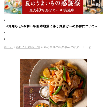
<お知らせ>令和８年熊本地震に伴うお届けへの影響について»
ホーム
»
eギフト 商品一覧
» 鶏と根菜の黒酢あんのたれ 100ｇ