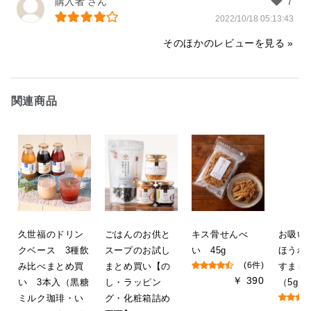
購入者
2022/10/18 05:13:43
そのほかのレビューを見る
関連商品
久世福のドリン
ごはんのお供と
キス骨せんべ
お吸
クベース 3種飲
スープのお試し
い 45g
ほうれ
み比べまとめ買
まとめ買い【の
(6件)
すまし
￥ 390
い 3本入（黒糖
し・ラッピン
（5g）
ミルク珈琲・い
グ・化粧箱詰め