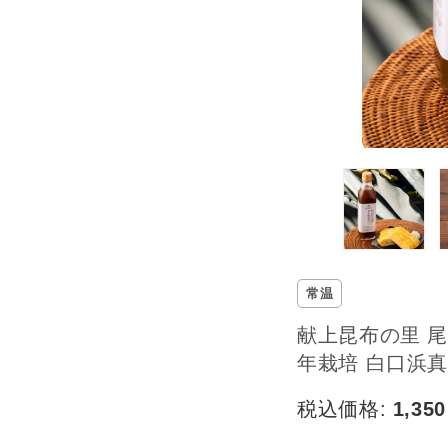
常温
献上昆布の里 尾
年栽培 白口浜
税込価格:
1,350