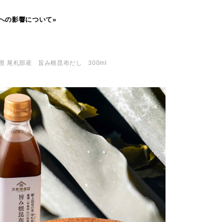
への影響について»
里 尾札部産 旨み根昆布だし 300ml