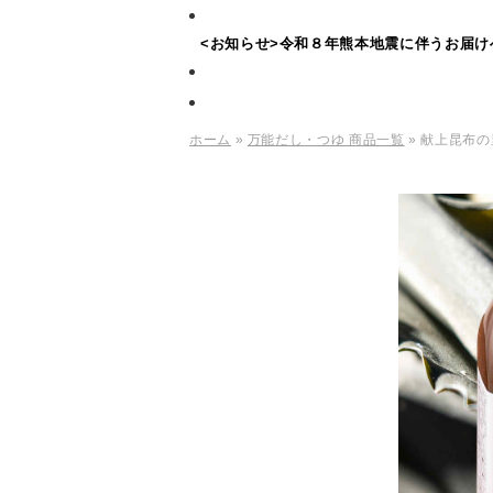
<お知らせ>令和８年熊本地震に伴うお届け
ホーム
»
万能だし・つゆ 商品一覧
» 献上昆布の