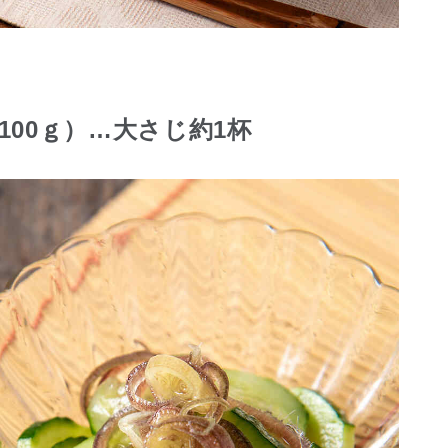
100ｇ）…大さじ約1杯