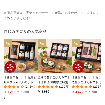
※商品画像は、実物と色やデザインが異なる場合がございますので
予めご了承ください。
同じカテゴリの人気商品
【感謝祭セール】お決ま
至福の贅沢ごはんギフト
【感謝祭セール】おうち
りギフト★大人のしゃけ
【送料込/沖縄県送料別
で贅沢ごはんギフト【送
(245件)
(102件)
(276件)
しゃけめんたい入り【送
途】【化粧箱包装付/オン
料無料/沖縄県送料別途
￥ 3,980
￥ 3,880
￥ 5,500
料込/沖縄県送料別途】
￥ 3,298
ライン限定】
【化粧箱包装付/オンラ
￥ 4,675
【化粧箱包装付】
ン限定】