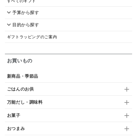
スープ
クリームソース
季節限定
セット
すべてのギフト
予算から探す
佃煮
アップル
ジュース
パンにぬる
目的から探す
はちみつ茶
オレンジ
ナッツ
かつおだし
ギフトラッピングのご案内
梅
レモン
ペースト
クランベリー
ガーリック
柚子
ハーブティー
つゆ
お買いもの
ドリンク
七味
わかめ
チップス
のり
新商品・季節品
ブランデー
生姜
鍋つゆ
飴
すき焼き
ごはんのお供
ふりかけ
いいづな
はちみつ
茶漬け
万能だし・調味料
抹茶
レトルト
究極
ノンアルコール
お菓子
九条ねぎ
焼酎
福松
混ぜご飯
くるみ
おつまみ