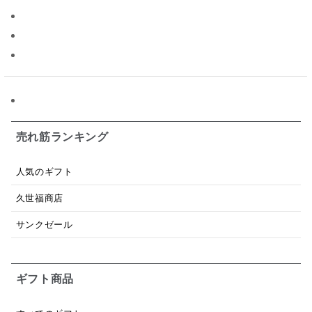
パスタソース
醤油
バター
オールフルーツ
昆布だし
毎日だし
食塩無添加
なめ茸
トマトソース
ブルーベリー
チーズ
信州
日本ワイン
野菜だし
チーズいか
お米チップス
味噌汁
かりんとう
甘酒
売れ筋ランキング
あごだし
バナナミルク
りんご
骨せんべい
人気のギフト
ドレッシング
珍味
おかず
ナイアガラ
久世福商店
和塩
混ぜご飯の素
マヨネーズ
せんべい
サンクゼール
韓国
贅沢ごはん
おでん
吸い物
ギフト商品
シードル
ごま
いわし
ミックス
芋