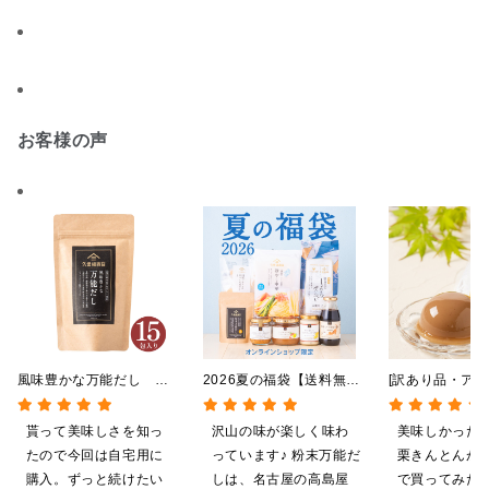
お客様の声
風味豊かな万能だし
2026夏の福袋【送料無
[訳あり品・アウ
120g（8g×15包）【だし
料】【オンライン限定】
[賞味期限2026
パック】
【ポイントキャンペーン実
日]絹ごしなめ
貰って美味しさを知っ
沢山の味が楽しく味わ
美味しかった
施中】【のし・ラッピン
んとんゼリー 8
たので今回は自宅用に
っています♪ 粉末万能だ
栗きんとんが
グ・化粧箱詰め不可】
限定】
購入。ずっと続けたい
しは、名古屋の高島屋
で買ってみた