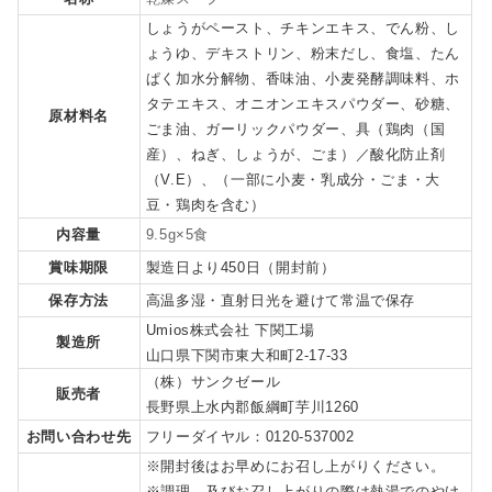
しょうがペースト、チキンエキス、でん粉、し
ょうゆ、デキストリン、粉末だし、食塩、たん
ぱく加水分解物、香味油、小麦発酵調味料、ホ
タテエキス、オニオンエキスパウダー、砂糖、
原材料名
ごま油、ガーリックパウダー、具（鶏肉（国
産）、ねぎ、しょうが、ごま）／酸化防止剤
（V.E）、（一部に小麦・乳成分・ごま・大
豆・鶏肉を含む）
内容量
9.5g×5食
賞味期限
製造日より450日（開封前）
保存方法
高温多湿・直射日光を避けて常温で保存
Umios株式会社 下関工場
製造所
山口県下関市東大和町2-17-33
（株）サンクゼール
販売者
長野県上水内郡飯綱町芋川1260
お問い合わせ先
フリーダイヤル：0120-537002
※開封後はお早めにお召し上がりください。
※調理、及びお召し上がりの際は熱湯でのやけ