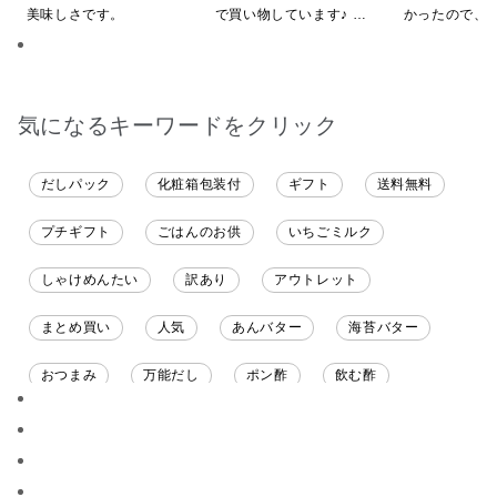
美味しさです。
で買い物しています♪ と
かったので、
ても美味しくいただい
いしてしまい
てます。 これからも、
沢山の味楽しみます♪
気になるキーワードをクリック
だしパック
化粧箱包装付
ギフト
送料無料
プチギフト
ごはんのお供
いちごミルク
しゃけめんたい
訳あり
アウトレット
まとめ買い
人気
あんバター
海苔バター
おつまみ
万能だし
ポン酢
飲む酢
ソース
限定
バナナチップス
スナック菓子
ジャム
調味料ギフト
国産
味噌
ワイン