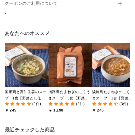
クーポンのご利用について
あなたへのオススメ
国産鶏と高知生姜のスー
淡路島たまねぎのこくう
淡路島たまねぎのこくう
プ 1食【野菜だし仕立
まスープ 5食【野菜だ
まスープ 1食【野菜だ
(1件)
(3件)
(3件)
て】
し仕立て】
し仕立て】
￥ 245
￥ 1,198
￥ 245
最近チェックした商品