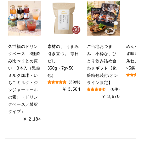
久世福のドリン
素材の、 うまみ
ご当地おつま
めんべ
クベース 3種飲
引き立つ。 毎日
み 小粋な、ひ
ず味噌
み比べまとめ買
だし
とり飲み詰め合
条ねぎ
い 3本入（黒糖
350g（7g×50
わせギフト【化
×5袋
ミルク珈琲・い
包）
粧箱包装付/オン
ちごミルク・ジ
(39件)
ライン限定】
￥ 3,564
ンジャーエール
(6件)
￥ 3,670
の素）（ドリン
クベース／希釈
タイプ）
￥ 2,184