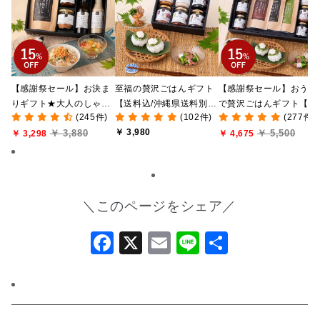
【感謝祭セール】お決ま
至福の贅沢ごはんギフト
【感謝祭セール】おうち
りギフト★大人のしゃけ
【送料込/沖縄県送料別
で贅沢ごはんギフト【送
(245件)
(102件)
(277件)
しゃけめんたい入り【送
途】【化粧箱包装付/オン
料無料/沖縄県送料別途
￥ 3,980
￥ 3,880
￥ 5,500
料込/沖縄県送料別途】
￥ 3,298
ライン限定】
【化粧箱包装付/オンラ
￥ 4,675
【化粧箱包装付】
ン限定】
＼このページをシェア／
Facebook
X
Email
Line
共
有