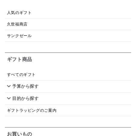
あごだし
バナナミルク
りんご
骨せんべい
人気のギフト
ドレッシング
珍味
おかず
ナイアガラ
久世福商店
和塩
混ぜご飯の素
マヨネーズ
せんべい
サンクゼール
韓国
贅沢ごはん
おでん
吸い物
ギフト商品
シードル
ごま
いわし
ミックス
芋
スープ
クリームソース
季節限定
セット
すべてのギフト
予算から探す
佃煮
アップル
ジュース
パンにぬる
目的から探す
はちみつ茶
オレンジ
ナッツ
かつおだし
ギフトラッピングのご案内
梅
レモン
ペースト
クランベリー
ガーリック
柚子
ハーブティー
つゆ
お買いもの