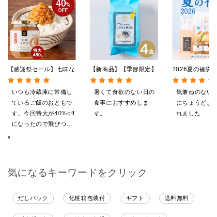
【感謝祭セール】七味なめ
【新商品】【季節限定】冷
2026夏の福袋
茸 480g（特大）（八幡
やしだし茶漬け しらすと
料】【オンライ
屋礒五郎の七味唐辛子入
鯛だし 4食
【ポイントキャ
いつも冷蔵庫に常備し
暑くて食欲のない日の
気兼ねのない
り）
施中】【のし・
ているご飯のおともで
食事におすすめしま
にちょうどよ
グ・化粧箱詰め
す。今回特大が40%off
す。
れました
になったので飛びつき
ました。送料を無料に
したくて初めての商品
も購入しました。いた
だくのが楽しみです
気になるキーワードをクリック
だしパック
化粧箱包装付
ギフト
送料無料