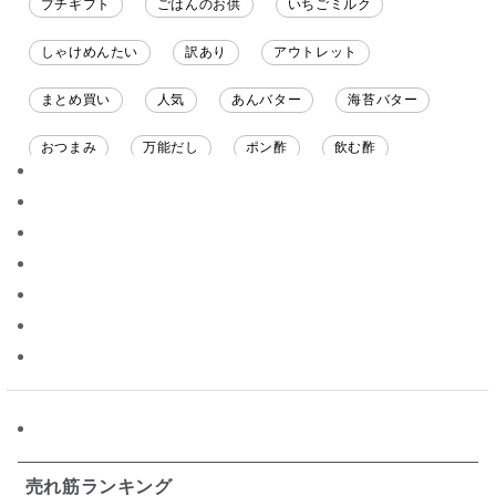
プチギフト
ごはんのお供
いちごミルク
しゃけめんたい
訳あり
アウトレット
まとめ買い
人気
あんバター
海苔バター
おつまみ
万能だし
ポン酢
飲む酢
ソース
限定
バナナチップス
スナック菓子
ジャム
調味料ギフト
国産
味噌
ワイン
パスタソース
醤油
バター
オールフルーツ
昆布だし
毎日だし
食塩無添加
なめ茸
トマトソース
ブルーベリー
チーズ
信州
日本ワイン
野菜だし
チーズいか
お米チップス
味噌汁
かりんとう
甘酒
売れ筋ランキング