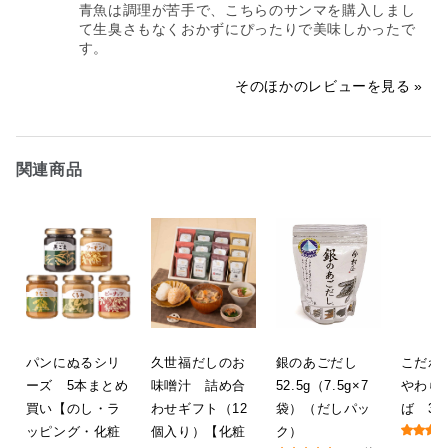
青魚は調理が苦手で、こちらのサンマを購入しまし
て生臭さもなくおかずにぴったりで美味しかったで
す。
そのほかのレビューを見る
関連商品
パンにぬるシリ
久世福だしのお
銀のあごだし
こだ
ーズ 5本まとめ
味噌汁 詰め合
52.5g（7.5g×7
やわら
買い【のし・ラ
わせギフト（12
袋）（だしパッ
ば 32
ッピング・化粧
個入り）【化粧
ク）