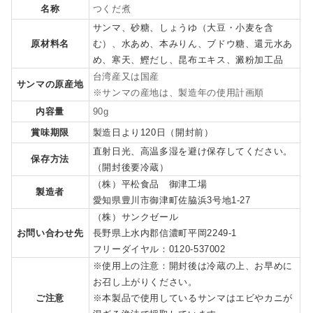
名称
つくだ煮
サンマ、砂糖、しょうゆ（大豆・小麦を含
原材料名
む）、水あめ、本みりん、ブドウ糖、還元水あ
め、寒天、鰹だし、昆布エキス、澱粉加工品
台湾産又は国産
サンマの原産地
※サンマの産地は、製造年の使用計画順
内容量
90g
賞味期限
製造日より120日（開封前）
直射日光、高温多湿を避け保存してください。
保存方法
（開封後要冷蔵）
（株）平松食品 御津工場
製造者
愛知県豊川市御津町佐脇浜3号地1-27
（株）サンクゼール
お問い合わせ先
長野県上水内郡信濃町平岡2249-1
フリーダイヤル：0120-537002
※使用上の注意：開封後は冷蔵の上、お早めに
お召し上がりください。
ご注意
※本製品で使用しているサンマはエビやカニが