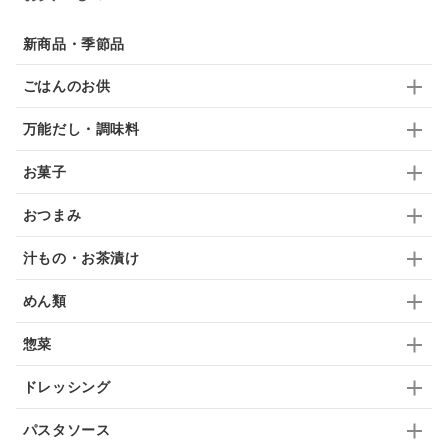
ドリンク
七味
わかめ
チップス
のり
新商品・季節品
ブランデー
生姜
鍋つゆ
飴
すき焼き
ごはんのお供
ふりかけ
いいづな
はちみつ
茶漬け
万能だし・調味料
抹茶
レトルト
究極
ノンアルコール
お菓子
九条ねぎ
焼酎
福松
混ぜご飯
くるみ
おつまみ
汁もの・お茶漬け
めん類
惣菜
ドレッシング
パスタソース