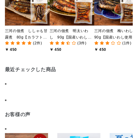
三河の佃煮 ししゃも甘
三河の佃煮 明太いわ
三河の佃煮 梅いわし
露煮 80g【カラフトシ
し 90g【国産いわし使
90g【国産いわし使用】
(2件)
(3件)
(1件)
シャモ使用】
用】
￥ 450
￥ 450
￥ 450
最近チェックした商品
お客様の声