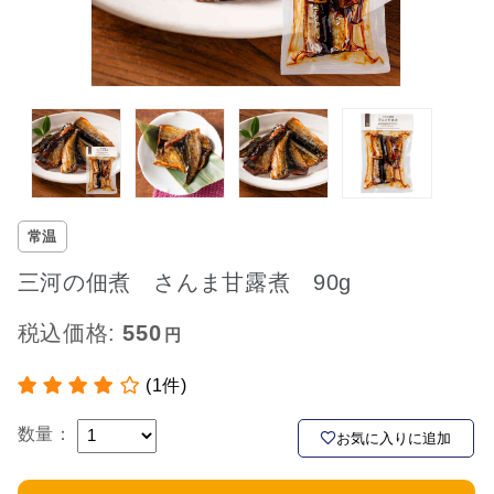
常温
三河の佃煮 さんま甘露煮 90g
税込価格:
550
(1件)
数量：
お気に入りに追加