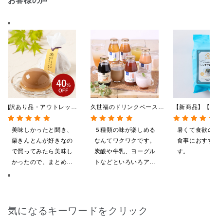
お客様の声
[訳あり品・アウトレット]
久世福のドリンクベース
【新商品】【季
[賞味期限2026年09月09
全5種飲み比べまとめ買
やしだし茶漬け
日]絹ごしなめらか 栗き
い 5本入（ドリンクベー
鯛だし 4食
美味しかったと聞き、
５種類の味が楽しめる
暑くて食欲の
んとんゼリー 81g【季節
ス／希釈タイプ）
栗きんとんが好きなの
なんてワクワクです。
食事におすす
限定】
で買ってみたら美味し
炭酸や牛乳、ヨーグル
す。
かったので、まとめ買
トなどといろいろアレ
いしてしまいました
ンジしたいと思います
気になるキーワードをクリック