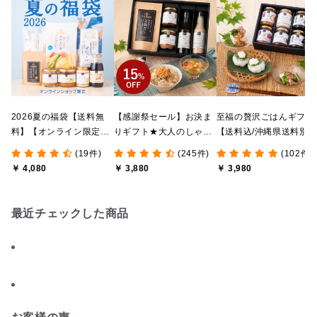
2026夏の福袋【送料無
【感謝祭セール】お決ま
至福の贅沢ごはんギフト
料】【オンライン限定】
りギフト★大人のしゃけ
【送料込/沖縄県送料別
【ポイントキャンペーン
しゃけめんたい入り【送
途】【化粧箱包装付/オ
(19件)
(245件)
(102件)
実施中】【のし・ラッピ
料込/沖縄県送料別途】
ライン限定】
￥ 4,080
￥ 3,880
￥ 3,980
ング・化粧箱詰め不可】
【化粧箱包装付】
最近チェックした商品