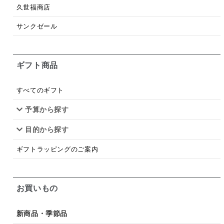
梅
レモン
ペースト
クランベリー
久世福商店
ガーリック
柚子
ハーブティー
つゆ
サンクゼール
ドリンク
七味
わかめ
チップス
のり
ギフト商品
ブランデー
生姜
鍋つゆ
飴
すき焼き
ふりかけ
いいづな
はちみつ
茶漬け
すべてのギフト
抹茶
レトルト
究極
ノンアルコール
予算から探す
目的から探す
九条ねぎ
焼酎
福松
混ぜご飯
くるみ
ギフトラッピングのご案内
お買いもの
新商品・季節品