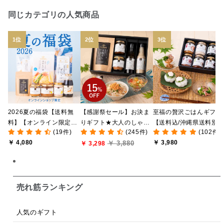
日本ワイン
野菜だし
チーズいか
同じカテゴリの人気商品
お米チップス
味噌汁
かりんとう
甘酒
あごだし
バナナミルク
りんご
骨せんべい
ドレッシング
珍味
おかず
ナイアガラ
和塩
混ぜご飯の素
マヨネーズ
せんべい
2026夏の福袋【送料無
【感謝祭セール】お決ま
至福の贅沢ごはんギフト
韓国
贅沢ごはん
おでん
吸い物
料】【オンライン限定】
りギフト★大人のしゃけ
【送料込/沖縄県送料別
(19件)
(245件)
(102件)
【ポイントキャンペーン
しゃけめんたい入り【送
途】【化粧箱包装付/オ
シードル
ごま
いわし
ミックス
芋
￥ 4,080
￥ 3,980
￥ 3,880
実施中】【のし・ラッピ
料込/沖縄県送料別途】
￥ 3,298
ライン限定】
ング・化粧箱詰め不可】
【化粧箱包装付】
スープ
クリームソース
季節限定
セット
佃煮
アップル
ジュース
パンにぬる
売れ筋ランキング
はちみつ茶
オレンジ
ナッツ
かつおだし
人気のギフト