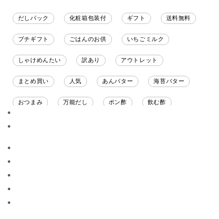
だしパック
化粧箱包装付
ギフト
送料無料
プチギフト
ごはんのお供
いちごミルク
しゃけめんたい
訳あり
アウトレット
まとめ買い
人気
あんバター
海苔バター
おつまみ
万能だし
ポン酢
飲む酢
ソース
限定
バナナチップス
スナック菓子
ジャム
調味料ギフト
国産
味噌
ワイン
パスタソース
醤油
バター
オールフルーツ
昆布だし
毎日だし
食塩無添加
なめ茸
トマトソース
ブルーベリー
チーズ
信州