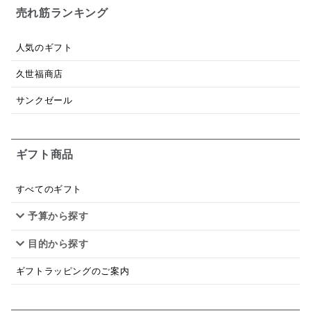
パスタソース
醤油
バター
オールフルーツ
売れ筋ランキング
昆布だし
毎日だし
食塩無添加
なめ茸
人気のギフト
トマトソース
ブルーベリー
チーズ
信州
久世福商店
日本ワイン
野菜だし
チーズいか
サンクゼール
お米チップス
味噌汁
かりんとう
甘酒
ギフト商品
あごだし
バナナミルク
りんご
骨せんべい
ドレッシング
珍味
おかず
ナイアガラ
すべてのギフト
予算から探す
和塩
混ぜご飯の素
マヨネーズ
せんべい
目的から探す
韓国
贅沢ごはん
おでん
吸い物
ギフトラッピングのご案内
シードル
ごま
いわし
ミックス
芋
スープ
クリームソース
季節限定
セット