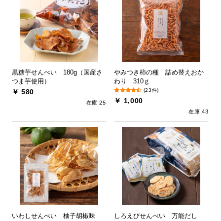
黒糖芋せんべい 180g（国産さ
やみつき柿の種 詰め替えおか
つま芋使用）
わり 310ｇ
(23件)
￥ 580
￥ 1,000
在庫 25
在庫 43
いわしせんべい 柚子胡椒味
しろえびせんべい 万能だし