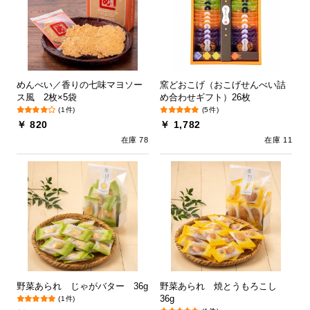
めんべい／香りの七味マヨソー
窯どおこげ（おこげせんべい詰
ス風 2枚×5袋
め合わせギフト）26枚
(1件)
(5件)
￥ 820
￥ 1,782
在庫 78
在庫 11
野菜あられ じゃがバター 36g
野菜あられ 焼とうもろこし
36g
(1件)