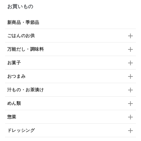
お買いもの
佃煮
アップル
ジュース
パンにぬる
新商品・季節品
はちみつ茶
オレンジ
ナッツ
かつおだし
ごはんのお供
梅
レモン
ペースト
クランベリー
万能だし・調味料
ガーリック
柚子
ハーブティー
つゆ
お菓子
ドリンク
七味
わかめ
チップス
のり
おつまみ
ブランデー
生姜
鍋つゆ
飴
すき焼き
汁もの・お茶漬け
ふりかけ
いいづな
はちみつ
茶漬け
めん類
抹茶
レトルト
究極
ノンアルコール
惣菜
九条ねぎ
焼酎
福松
混ぜご飯
くるみ
ドレッシング