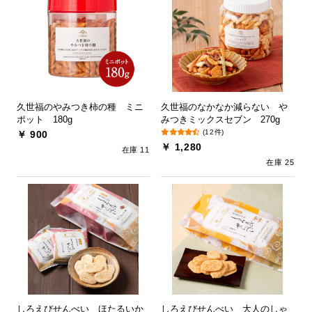
久世福のやみつき柿の種 ミニ
久世福のなかなか減らない や
ポット 180g
みつきミックスセブン 270g
(12件)
￥ 900
￥ 1,280
在庫 11
在庫 25
しろえびせんべい ほたるいか
しろえびせんべい 大人のしゃ