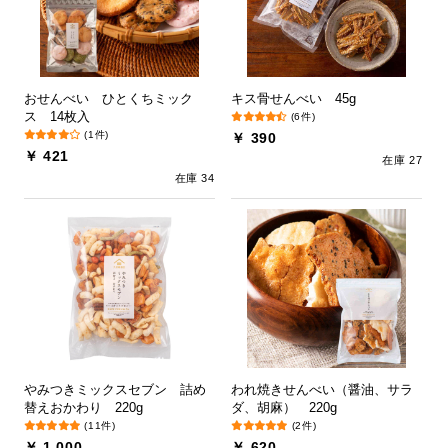
おせんべい ひとくちミック
キス骨せんべい 45g
ス 14枚入
(6件)
(1件)
￥ 390
￥ 421
在庫 27
在庫 34
やみつきミックスセブン 詰め
われ焼きせんべい（醤油、サラ
替えおかわり 220g
ダ、胡麻） 220g
(11件)
(2件)
￥ 1,000
￥ 620