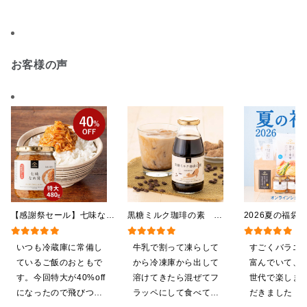
お客様の声
【感謝祭セール】七味なめ
黒糖ミルク珈琲の素
2026夏の福袋
茸 480g（特大）（八幡
275ml （ドリンクベース／
料】【オンライ
屋礒五郎の七味唐辛子入
希釈タイプ）
【ポイントキャ
いつも冷蔵庫に常備し
牛乳で割って凍らして
すごくバラエ
り）
施中】【のし・
ているご飯のおともで
から冷凍庫から出して
富んでいて、
グ・化粧箱詰め
す。今回特大が40%off
溶けてきたら混ぜてフ
世代で楽しま
になったので飛びつき
ラッペにして食べてい
だきました！