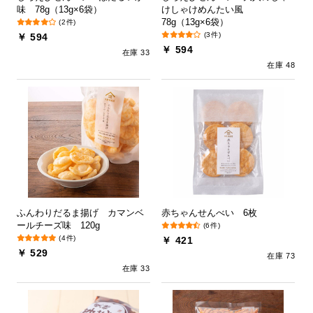
味 78g（13g×6袋）
けしゃけめんたい風
78g（13g×6袋）
(2件)
(3件)
￥ 594
￥ 594
在庫 33
在庫 48
ふんわりだるま揚げ カマンベ
赤ちゃんせんべい 6枚
ールチーズ味 120g
(6件)
(4件)
￥ 421
￥ 529
在庫 73
在庫 33