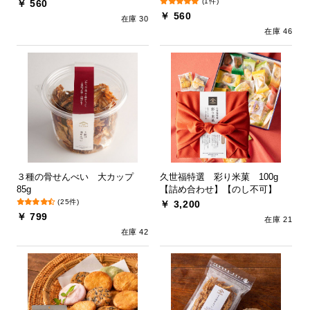
(1件)
￥ 560
￥ 560
在庫 30
在庫 46
３種の骨せんべい 大カップ
久世福特選 彩り米菓 100g
85g
【詰め合わせ】【のし不可】
(25件)
￥ 3,200
￥ 799
在庫 21
在庫 42