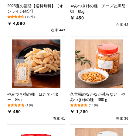
2026夏の福袋【送料無料】【オ
やみつき柿の種 チーズと黒胡
ンライン限定】
椒 85g
(19件)
￥ 450
￥ 4,080
在庫 42
在庫 443
やみつき柿の種 ほたてバタ
久世福のなかなか減らない や
ー 85g
みつき柿の種 360ｇ
(1件)
(38件)
￥ 450
￥ 1,280
在庫 41
在庫 36