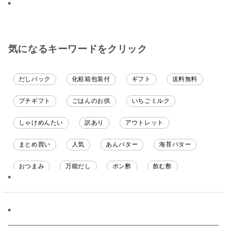
ました。送料を無料に
ます
ざいます。
したくて初めての商品
も購入しました。いた
だくのが楽しみです
気になるキーワードをクリック
だしパック
化粧箱包装付
ギフト
送料無料
プチギフト
ごはんのお供
いちごミルク
しゃけめんたい
訳あり
アウトレット
まとめ買い
人気
あんバター
海苔バター
おつまみ
万能だし
ポン酢
飲む酢
ソース
限定
バナナチップス
スナック菓子
ジャム
調味料ギフト
国産
味噌
ワイン