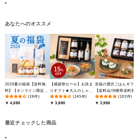
あなたへのオススメ
2026夏の福袋【送料無
【感謝祭セール】お決ま
至福の贅沢ごはんギフト
料】【オンライン限定】
りギフト★大人のしゃけ
【送料込/沖縄県送料別
(19件)
(245件)
(102件)
【ポイントキャンペーン
しゃけめんたい入り【送
途】【化粧箱包装付/オ
￥ 4,080
￥ 3,880
￥ 3,980
実施中】【のし・ラッピ
料込/沖縄県送料別途】
ライン限定】
ング・化粧箱詰め不可】
【化粧箱包装付】
最近チェックした商品