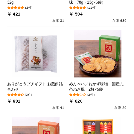
32g
味 78g（13g×6袋）
(2件)
(11件)
￥ 421
￥ 594
在庫 31
在庫 639
ありがとうプチギフト お煎餅詰
めんべい／おかず味噌 国産九
合わせ
条ねぎ風 2枚×5袋
(3件)
(2件)
￥ 691
￥ 820
在庫 41
在庫 29