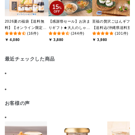
2026夏の福袋【送料無
【感謝祭セール】お決ま
至福の贅沢ごはんギフト
料】【オンライン限定】
りギフト★大人のしゃけ
【送料込/沖縄県送料別
(16件)
(244件)
(101件)
【ポイントキャンペーン
しゃけめんたい入り【送
途】【化粧箱包装付/オ
￥ 4,080
￥ 3,880
￥ 3,980
実施中】【のし・ラッピ
料込/沖縄県送料別途】
ライン限定】
ング・化粧箱詰め不可】
【化粧箱包装付】
最近チェックした商品
お客様の声