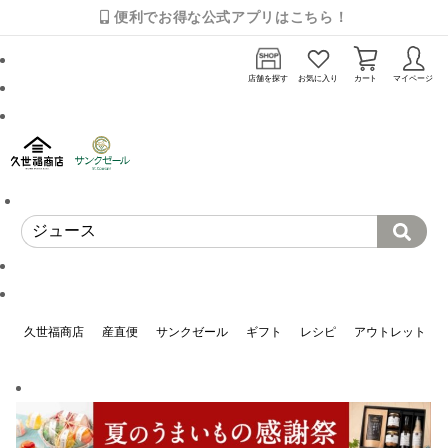
便利でお得な公式アプリはこちら！
店舗を探す
お気に入り
カート
マイページ
久世福商店
産直便
サンクゼール
ギフト
レシピ
アウトレット