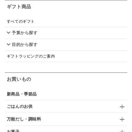
ギフト商品
あごだし
バナナミルク
りんご
骨せんべい
ドレッシング
珍味
おかず
ナイアガラ
すべてのギフト
予算から探す
和塩
混ぜご飯の素
マヨネーズ
せんべい
目的から探す
韓国
贅沢ごはん
おでん
吸い物
ギフトラッピングのご案内
シードル
ごま
いわし
ミックス
芋
スープ
クリームソース
季節限定
セット
お買いもの
佃煮
アップル
ジュース
パンにぬる
新商品・季節品
はちみつ茶
オレンジ
ナッツ
かつおだし
ごはんのお供
梅
レモン
ペースト
クランベリー
万能だし・調味料
ガーリック
柚子
ハーブティー
つゆ
お菓子