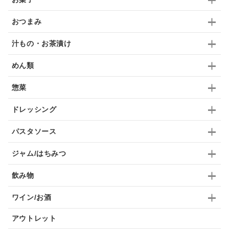
ドリンク
七味
わかめ
チップス
のり
おつまみ
ブランデー
生姜
鍋つゆ
飴
すき焼き
汁もの・お茶漬け
ふりかけ
いいづな
はちみつ
茶漬け
めん類
抹茶
レトルト
究極
ノンアルコール
惣菜
九条ねぎ
焼酎
福松
混ぜご飯
くるみ
ドレッシング
パスタソース
ジャム/はちみつ
飲み物
ワイン/お酒
アウトレット