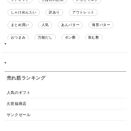
しゃけめんたい
訳あり
アウトレット
まとめ買い
人気
あんバター
海苔バター
おつまみ
万能だし
ポン酢
飲む酢
ソース
限定
バナナチップス
スナック菓子
ジャム
調味料ギフト
国産
味噌
ワイン
パスタソース
醤油
バター
オールフルーツ
売れ筋ランキング
昆布だし
毎日だし
食塩無添加
なめ茸
人気のギフト
トマトソース
ブルーベリー
チーズ
信州
久世福商店
日本ワイン
野菜だし
チーズいか
サンクゼール
お米チップス
味噌汁
かりんとう
甘酒