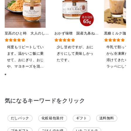
至高のひと時 大人のしゃ
おかず味噌 国産九条ね
黒糖ミルク珈
けしゃけめんたい
ぎ ミニサイズ 65g
275ml （ド
80g【鮭ほぐし・フレー
希釈タイプ）
何度もリピートしてい
少し甘めですが、おに
牛乳で割って
ク】
ます。温かいご飯に乗
ぎりにして美味しかっ
から冷凍庫か
せて、おにぎり、おじ
たです。
溶けてきたら
や、マヨネーズを混ぜ
ラッペにして
てパンにのせて焼いて
ます
も、美味しいです。
気になるキーワードをクリック
だしパック
化粧箱包装付
ギフト
送料無料
プチギフト
ごはんのお供
いちごミルク