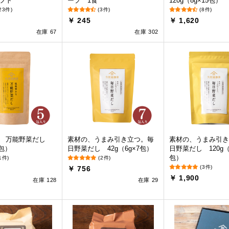
フト
ープ 1食
120g（8g×15包）
23件)
(3件)
(8件)
0
￥ 245
￥ 1,620
在庫 67
在庫 302
な 万能野菜だし
素材の、うまみ引き立つ。毎
素材の、うまみ引き
5包）
日野菜だし 42g（6g×7包）
日野菜だし 120g（6
包）
1件)
(2件)
(3件)
￥ 756
￥ 1,900
在庫 128
在庫 29