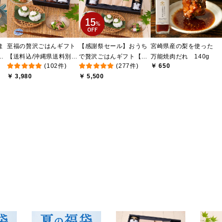
ま
至福の贅沢ごはんギフト
【感謝祭セール】おうち
宮崎県産の梨を使った
け
【送料込/沖縄県送料別
で贅沢ごはんギフト【送
万能焼肉だれ 140g
(102件)
(277件)
￥ 650
送
途】【化粧箱包装付/オン
料無料/沖縄県送料別途】
￥ 3,980
￥ 5,500
ライン限定】
【化粧箱包装付/オンライ
ン限定】