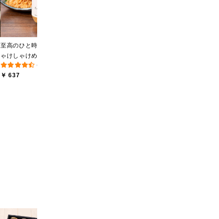
(12件)
(8件)
／希釈タイプ）
込/沖縄県送料別途】【オ
￥ 594
￥ 2,840
￥
ンライン限定】
至高のひと時 大人のし
ゃけしゃけめんたい
(193件)
80g【鮭ほぐし・フレー
￥ 637
ク】