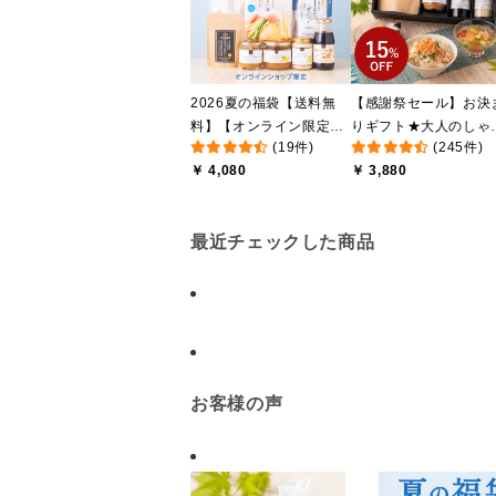
2026夏の福袋【送料無
【感謝祭セール】お決
料】【オンライン限定】
りギフト★大人のしゃ
(19件)
(245件)
【ポイントキャンペーン
しゃけめんたい入り【
￥ 4,080
￥ 3,880
実施中】【のし・ラッピ
料込/沖縄県送料別途】
ング・化粧箱詰め不可】
【化粧箱包装付】
最近チェックした商品
お客様の声