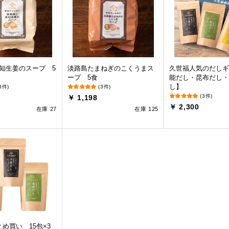
知生姜のスープ 5
淡路島たまねぎのこくうまス
久世福人気のだしギ
ープ 5食
能だし・昆布だし・
し】
3件)
(3件)
(3件)
￥ 1,198
￥ 2,300
在庫 27
在庫 125
め買い 15包×3