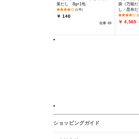
菜だし 8g×1包
袋（万能だ
し・昆布だ
(1件)
(
￥ 140
￥ 4,565
在庫 69
ショッピングガイド