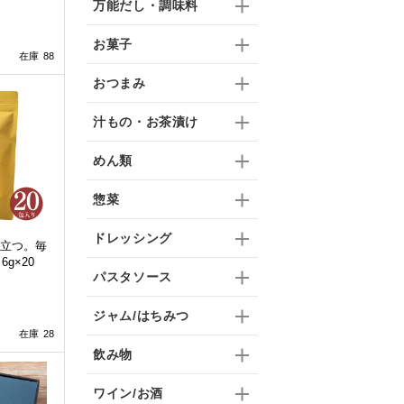
万能だし・調味料
お菓子
在庫 88
おつまみ
汁もの・お茶漬け
めん類
惣菜
ドレッシング
立つ。毎
g×20
パスタソース
ジャム/はちみつ
在庫 28
飲み物
ワイン/お酒