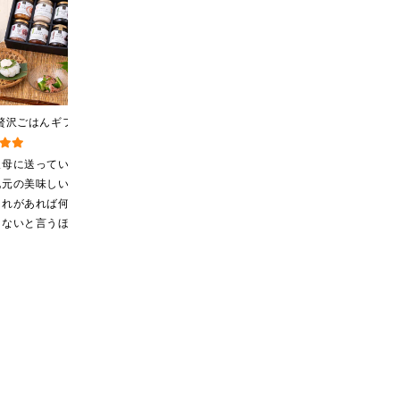
贅沢ごはんギフト
黒糖ミルク珈琲の素
2026夏の福袋【送料無
込/沖縄県送料別
275ml （ドリンクベース／
料】【オンライン限定】
化粧箱包装付/オン
希釈タイプ）
【ポイントキャンペーン実
叔母に送っていま
牛乳で割って凍らして
沢山の味が楽しく味わ
限定】
施中】【のし・ラッピン
地元の美味しいお
から冷凍庫から出して
っています♪ 粉末万能だ
グ・化粧箱詰め不可】
これがあれば何に
溶けてきたら混ぜてフ
しは、名古屋の高島屋
らないと言うほど
ラッペにして食べてい
で買い物しています♪ と
入ってくれていま
ます
ても美味しくいただい
本当に助かりま
てます。 これからも、
沢山の味楽しみます♪