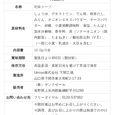
名称
乾燥スープ
しょうゆ、デキストリン、でん粉、粉末だし、
みりん、オニオンエキスパウダー、チーズパウ
ダー、砂糖、小麦発酵調味料、食塩、たんぱく
原材料名
加水分解物、香辛料、具（ソテーオニオン（国
内製造）、たまねぎ）／酸化防止剤（V.E）、
（一部に小麦・乳成分・大豆を含む）
内容量
10.0g×5食
賞味期限
製造日より450日（開封前）
保存方法
高温多湿・直射日光を避けて常温で保存
Umios株式会社 下関工場
製造所
山口県下関市東大和町2-17-33
（株）サンクゼール
販売者
長野県上水内郡飯綱町芋川1260
お問い合わせ先
フリーダイヤル：0120-537002
※開封後はお早めにお召し上がりください。
※調理、及びお召し上がりの際は熱湯でのやけ