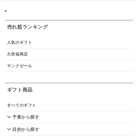
日本ワイン
野菜だし
チーズいか
お米チップス
味噌汁
かりんとう
甘酒
売れ筋ランキング
あごだし
バナナミルク
りんご
骨せんべい
人気のギフト
ドレッシング
珍味
おかず
ナイアガラ
久世福商店
和塩
混ぜご飯の素
マヨネーズ
せんべい
サンクゼール
韓国
贅沢ごはん
おでん
吸い物
ギフト商品
シードル
ごま
いわし
ミックス
芋
スープ
クリームソース
季節限定
セット
すべてのギフト
予算から探す
佃煮
アップル
ジュース
パンにぬる
目的から探す
はちみつ茶
オレンジ
ナッツ
かつおだし