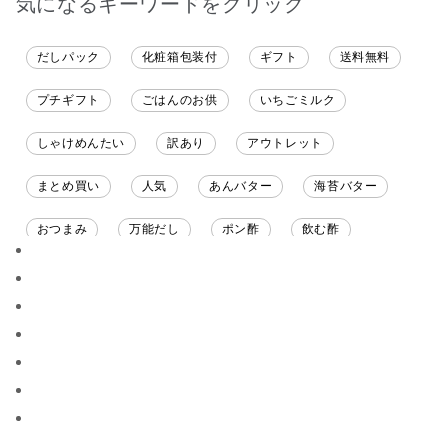
気になるキーワードをクリック
だしパック
化粧箱包装付
ギフト
送料無料
プチギフト
ごはんのお供
いちごミルク
しゃけめんたい
訳あり
アウトレット
まとめ買い
人気
あんバター
海苔バター
おつまみ
万能だし
ポン酢
飲む酢
ソース
限定
バナナチップス
スナック菓子
ジャム
調味料ギフト
国産
味噌
ワイン
パスタソース
醤油
バター
オールフルーツ
昆布だし
毎日だし
食塩無添加
なめ茸
トマトソース
ブルーベリー
チーズ
信州