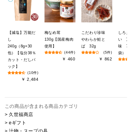
【減塩】万能だ
梅なめ茸
こだわり珍味
しろえ
し
130g【国産梅肉
やわらか鮭と
い 万
240g（8g×30
使用】
ば 32g
味 78g
包）【塩分38％
(44件)
(5件)
袋）
￥ 460
￥ 862
カット・だしパ
ック】
(10件)
￥ 2,484
この商品が含まれる商品カテゴリ
> 久世福商店
> eギフト
> 汁物・スープの具