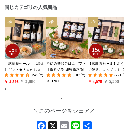
同じカテゴリの人気商品
【感謝祭セール】お決ま
至福の贅沢ごはんギフト
【感謝祭セール】おうち
りギフト★大人のしゃけ
【送料込/沖縄県送料別
で贅沢ごはんギフト【送
(245件)
(102件)
(276件)
しゃけめんたい入り【送
途】【化粧箱包装付/オン
料無料/沖縄県送料別途
￥ 3,980
￥ 3,880
￥ 5,500
料込/沖縄県送料別途】
￥ 3,298
ライン限定】
【化粧箱包装付/オンラ
￥ 4,675
【化粧箱包装付】
ン限定】
＼このページをシェア／
Facebook
X
Email
Line
共