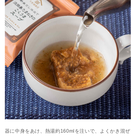
器に中身をあけ、熱湯約160mlを注いで、よくかき混ぜ