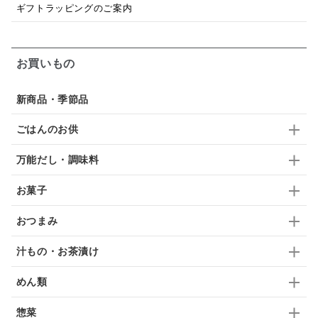
ギフトラッピングのご案内
梅
レモン
ペースト
クランベリー
ガーリック
柚子
ハーブティー
つゆ
お買いもの
ドリンク
七味
わかめ
チップス
のり
新商品・季節品
ブランデー
生姜
鍋つゆ
飴
すき焼き
ごはんのお供
ふりかけ
いいづな
はちみつ
茶漬け
万能だし・調味料
抹茶
レトルト
究極
ノンアルコール
お菓子
九条ねぎ
焼酎
福松
混ぜご飯
くるみ
おつまみ
汁もの・お茶漬け
めん類
惣菜