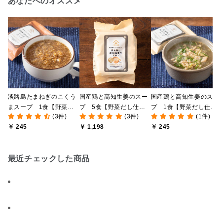
あなたへのオススメ
淡路島たまねぎのこくう
国産鶏と高知生姜のスー
国産鶏と高知生姜のスー
まスープ 1食【野菜だ
プ 5食【野菜だし仕立
プ 1食【野菜だし仕立
(3件)
(3件)
(1件)
し仕立て】
て】
て】
￥ 245
￥ 1,198
￥ 245
最近チェックした商品