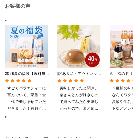
お客様の声
2026夏の福袋【送料無
[訳あり品・アウトレット]
久世福のドリン
料】【オンライン限定】
[賞味期限2026年09月09
全5種飲み比べ
【ポイントキャンペーン実
日]絹ごしなめらか 栗き
い 5本入（ド
すごくバラエティーに
美味しかったと聞き、
５種類の味が
施中】【のし・ラッピン
んとんゼリー 81g【季節
ス／希釈タイプ
富んでいて、家族・全
栗きんとんが好きなの
なんてワクワ
グ・化粧箱詰め不可】
限定】
世代で楽しませていた
で買ってみたら美味し
炭酸や牛乳、
だきました！有難うご
かったので、まとめ買
トなどといろ
ざいます。
いしてしまいました
ンジしたいと