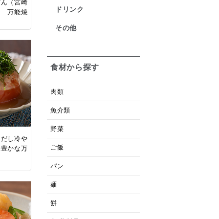
どん（宮崎
ドリンク
た 万能焼
）
その他
食材から探す
肉類
魚介類
野菜
旨だし冷や
ご飯
味豊かな万
）
パン
麺
餅