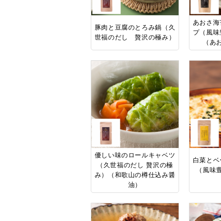
あおさ海
豚肉と豆腐のとろみ鍋（久
プ（風味
世福のだし 贅沢の極み）
（あ
優しい味のロールキャベツ
白菜とベ
（久世福のだし 贅沢の極
（風味
み）（和歌山の樽仕込み醤
油）