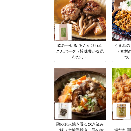
飲み干せる あんかけれん
うまみの
こんバーグ（旨味豊かな昆
（素材
布だし）
つ
鶏の炭火焼き香る炊き込み
ご飯（七輪手焼き 鶏の炭
塩だれ風