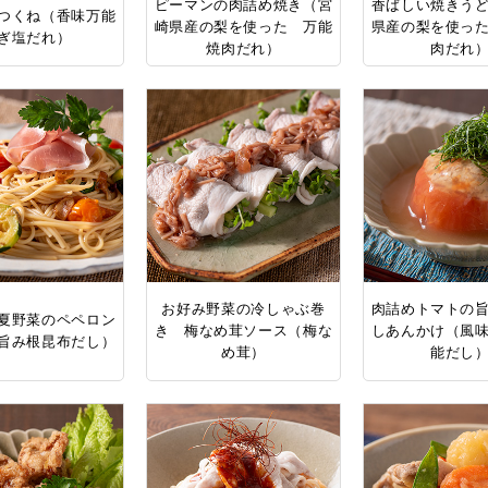
ピーマンの肉詰め焼き（宮
香ばしい焼きう
つくね（香味万能
崎県産の梨を使った 万能
県産の梨を使っ
ぎ塩だれ）
焼肉だれ）
肉だれ
お好み野菜の冷しゃぶ巻
肉詰めトマトの
夏野菜のペペロン
き 梅なめ茸ソース（梅な
しあんかけ（風
旨み根昆布だし）
め茸）
能だし