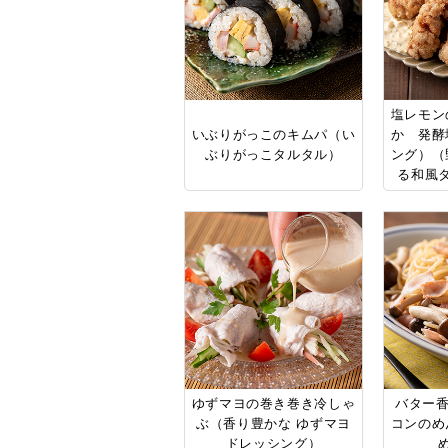
塩レモン
いぶりがっこのキムパ（い
か 発酵
ぶりがっこタルタル）
ング）（
る和風
ゆずマヨの巻き巻き冷しゃ
バター香
ぶ（香り豊かな ゆずマヨ
コンのめ
ドレッシング）