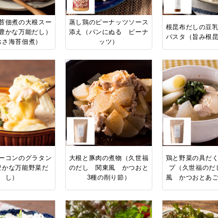
苔佃煮の大根スー
蒸し鶏のピーナッツソース
根昆布だしの豆
豊かな万能だし）
添え（パンにぬる ピーナ
パスタ（旨み根
おさ海苔佃煮）
ッツ）
ーコンのグラタン
大根と豚肉の煮物（久世福
鶏と野菜の具だ
豊かな万能野菜だ
のだし 関東風 かつおと
プ（久世福のだ
し）
3種の削り節）
風 かつおとあ