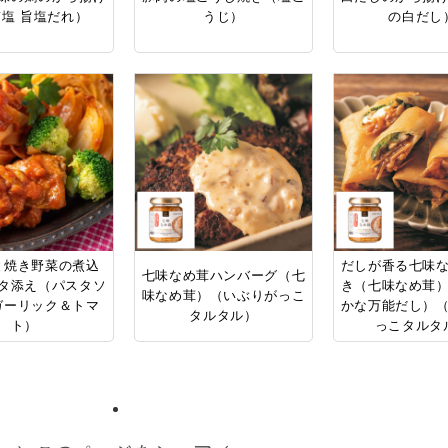
塩 旨塩だれ）
うじ）
の白だし
と焼き野菜の煮込
だしが香る七味
七味なめ茸ハンバーグ（七
タ添え（パスタソ
き（七味なめ茸
味なめ茸）（いぶりがっこ
ガーリック＆トマ
かな万能だし）
タルタル）
ト）
っこタルタ