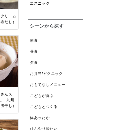
エスニック
乳クリーム
昆布だし）
シーンから探す
朝食
昼食
夕食
お弁当/ピクニック
おもてなしメニュー
くさんスー
こどもが喜ぶ
し 九州
ご煮干し）
こどもとつくる
体あったか
ひんやり冷たい