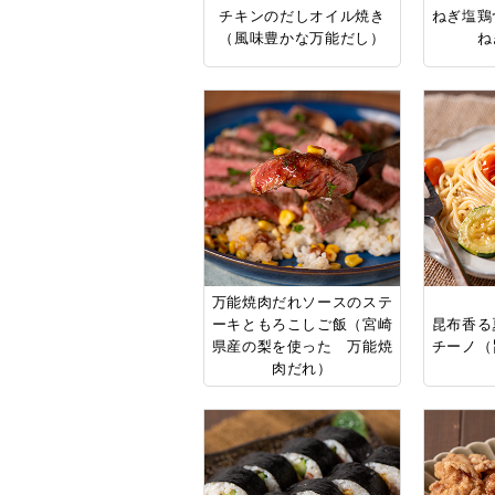
チキンのだしオイル焼き
ねぎ塩鶏
（風味豊かな万能だし）
ね
万能焼肉だれソースのステ
ーキともろこしご飯（宮崎
昆布香る
県産の梨を使った 万能焼
チーノ（
肉だれ）