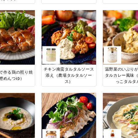
チキン南蛮タルタルソース
温野菜のいぶり
で作る鶏の照り焼
添え（農場タルタルソー
タルカレー風味
鰹めんつゆ）
ス）
っこタルタ