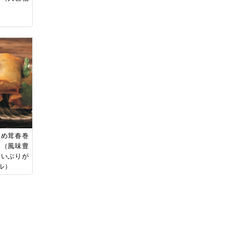
）
なめ茸春巻
）（風味豊
（いぶりが
ル）