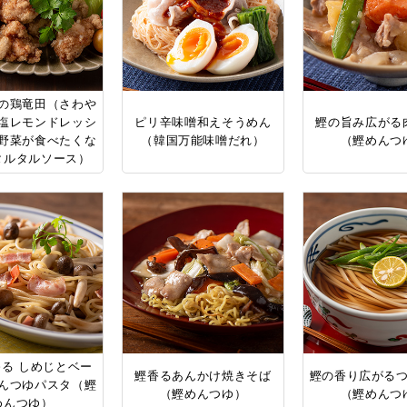
の鶏竜田（さわや
塩レモンドレッシ
ピリ辛味噌和えそうめん
鰹の旨み広がる
野菜が食べたくな
（韓国万能味噌だれ）
（鰹めんつ
タルタルソース）
る しめじとベー
鰹香るあんかけ焼きそば
鰹の香り広がる
んつゆパスタ（鰹
（鰹めんつゆ）
（鰹めんつ
めんつゆ）