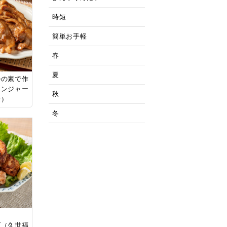
時短
簡単お手軽
春
夏
ルの素で作
ジンジャー
秋
素）
冬
げ（久世福