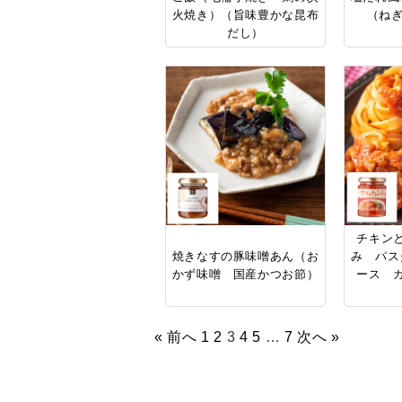
火焼き）（旨味豊かな昆布
（ねぎ
だし）
チキン
焼きなすの豚味噌あん（お
み パス
かず味噌 国産かつお節）
ース 
« 前へ
1
2
3
4
5
…
7
次へ »