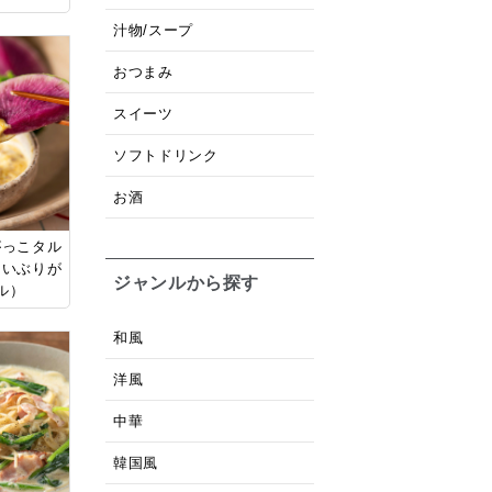
汁物/スープ
おつまみ
スイーツ
ソフトドリンク
お酒
がっこタル
（いぶりが
ジャンルから探す
ル）
和風
洋風
中華
韓国風