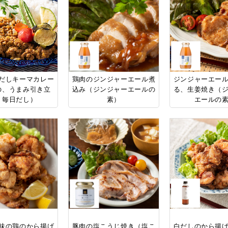
だしキーマカレー
鶏肉のジンジャーエール煮
ジンジャーエー
の、うまみ引き立
込み（ジンジャーエールの
る、生姜焼き（
。毎日だし）
素）
エールの
味の鶏のから揚げ
豚肉の塩こうじ焼き（塩こ
白だしのから揚