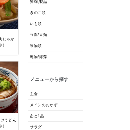
卵/乳製品
きのこ類
いも類
豆腐/豆類
肉じゃが
ゆ）
果物類
乾物/海藻
メニューから探す
主食
メインのおかず
あと1品
つけうどん
ゆ）
サラダ