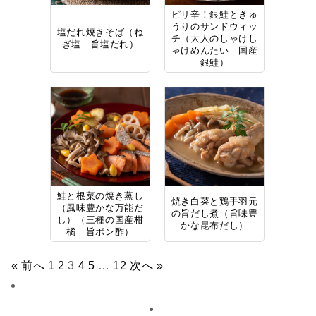
ピリ辛！銀鮭ときゅ
うりのサンドウィッ
塩だれ焼きそば（ね
チ（大人のしゃけし
ぎ塩 旨塩だれ）
ゃけめんたい 国産
銀鮭）
鮭と根菜の焼き蒸し
焼き白菜と鶏手羽元
（風味豊かな万能だ
の旨だし煮（旨味豊
し）（三種の国産柑
かな昆布だし）
橘 旨ポン酢）
« 前へ
1
2
3
4
5
…
12
次へ »