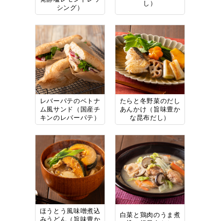
し）
シング）
レバーパテのベトナ
たらと冬野菜のだし
ム風サンド（国産チ
あんかけ（旨味豊か
キンのレバーパテ）
な昆布だし）
ほうとう風味噌煮込
白菜と鶏肉のうま煮
みうどん（旨味豊か