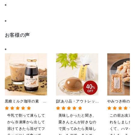
お客様の声
黒糖ミルク珈琲の素
[訳あり品・アウトレット]
やみつき柿の種
275ml （ドリンクベース／
[賞味期限2026年09月09
黒胡椒 85g
希釈タイプ）
日]絹ごしなめらか 栗き
牛乳で割って凍らして
美味しかったと聞き、
この前お友達
んとんゼリー 81g【季節
から冷凍庫から出して
栗きんとんが好きなの
れをしました
限定】
溶けてきたら混ぜてフ
で買ってみたら美味し
くて、ハマっ