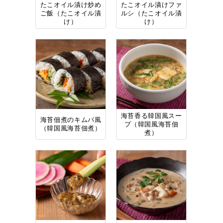
たこオイル漬け炒め
たこオイル漬けファ
ご飯（たこオイル漬
ルシ（たこオイル漬
け）
け）
海苔香る韓国風スー
海苔佃煮のキムパ風
プ（韓国風海苔佃
（韓国風海苔佃煮）
煮）