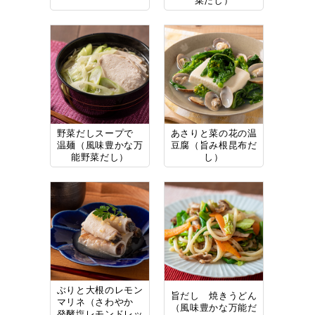
菜だし）
野菜だしスープで
あさりと菜の花の温
温麺（風味豊かな万
豆腐（旨み根昆布だ
能野菜だし）
し）
ぶりと大根のレモン
旨だし 焼きうどん
マリネ（さわやか
（風味豊かな万能だ
発酵塩レモンドレッ