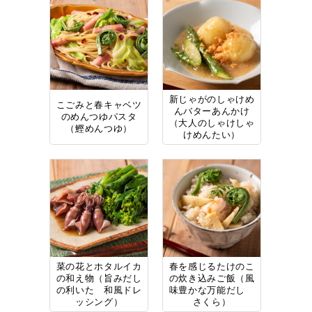
新じゃがのしゃけめ
こごみと春キャベツ
んバターあんかけ
のめんつゆパスタ
（大人のしゃけしゃ
（鰹めんつゆ）
けめんたい）
菜の花とホタルイカ
春を感じるたけのこ
の和え物（旨みだし
の炊き込みご飯（風
の利いた 和風ドレ
味豊かな万能だし
ッシング）
さくら）