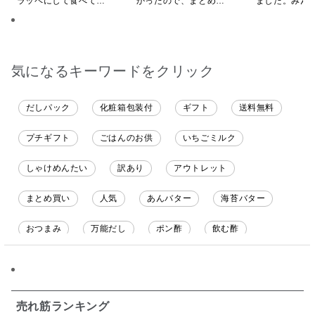
ラッペにして食べてい
かったので、まとめ買
ました。みん
ます
いしてしまいました
ク食べていま
気になるキーワードをクリック
だしパック
化粧箱包装付
ギフト
送料無料
プチギフト
ごはんのお供
いちごミルク
しゃけめんたい
訳あり
アウトレット
まとめ買い
人気
あんバター
海苔バター
おつまみ
万能だし
ポン酢
飲む酢
ソース
限定
バナナチップス
スナック菓子
ジャム
調味料ギフト
国産
味噌
ワイン
売れ筋ランキング