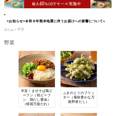
<お知らせ>令和８年熊本地震に伴うお届けへの影響について»
ホーム
» 野菜
野菜
辛旨！まぜそば風ビ
ふきのとうのフリッ
ーフン（焼ビーフ
ター（風味豊かな万
ン 鶏だし醤油）
能野菜だし）
（韓国万能だれ）