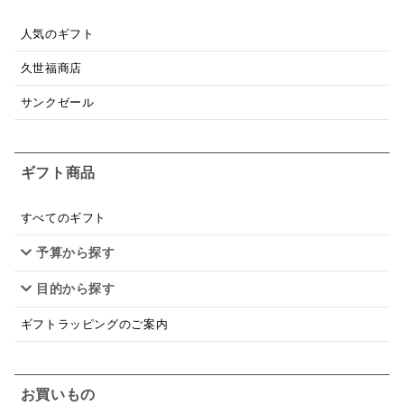
パスタソース
醤油
バター
オールフルーツ
人気のギフト
昆布だし
毎日だし
食塩無添加
なめ茸
久世福商店
トマトソース
ブルーベリー
チーズ
信州
サンクゼール
日本ワイン
野菜だし
チーズいか
お米チップス
味噌汁
かりんとう
甘酒
ギフト商品
あごだし
バナナミルク
りんご
骨せんべい
すべてのギフト
ドレッシング
珍味
おかず
ナイアガラ
予算から探す
和塩
混ぜご飯の素
マヨネーズ
せんべい
目的から探す
韓国
贅沢ごはん
おでん
吸い物
ギフトラッピングのご案内
シードル
ごま
いわし
ミックス
芋
お買いもの
スープ
クリームソース
季節限定
セット