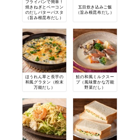
フライパンで簡単！
焼きねぎとベーコン
五目炊き込みご飯
のだしバターパスタ
（旨み根昆布だし）
（旨み根昆布だし）
ほうれん草と長芋の
鮭の和風ミルクスー
和風グラタン（粉末
プ（風味豊かな万能
万能だし）
野菜だし）