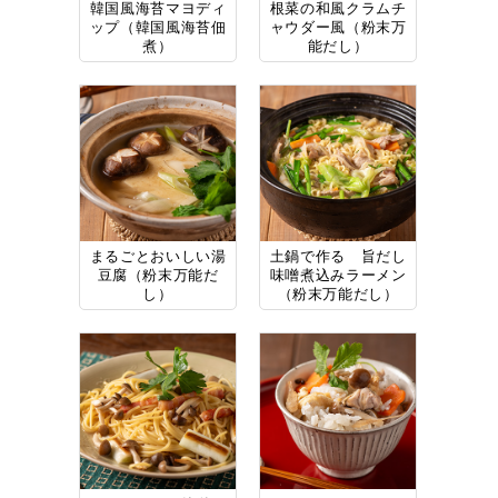
韓国風海苔マヨディ
根菜の和風クラムチ
ップ（韓国風海苔佃
ャウダー風（粉末万
煮）
能だし）
まるごとおいしい湯
土鍋で作る 旨だし
豆腐（粉末万能だ
味噌煮込みラーメン
し）
（粉末万能だし）