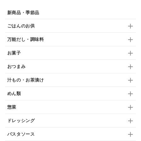
佃煮
アップル
ジュース
パンにぬる
新商品・季節品
はちみつ茶
オレンジ
ナッツ
かつおだし
ごはんのお供
梅
レモン
ペースト
クランベリー
万能だし・調味料
ガーリック
柚子
ハーブティー
つゆ
お菓子
ドリンク
七味
わかめ
チップス
のり
おつまみ
ブランデー
生姜
鍋つゆ
飴
すき焼き
汁もの・お茶漬け
ふりかけ
いいづな
はちみつ
茶漬け
めん類
抹茶
レトルト
究極
ノンアルコール
惣菜
九条ねぎ
焼酎
福松
混ぜご飯
くるみ
ドレッシング
パスタソース