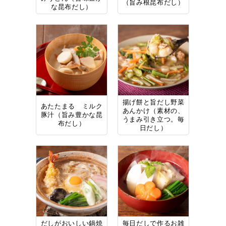
（旨み根昆布だし）
な昆布だし）
揚げ餅と旨だし野菜
あたたまる ミルク
あんかけ（素材の、
豚汁（旨み豊かな昆
うまみ引き立つ。毎
布だし）
日だし）
だしがおいしい鍋焼
毎日だしで作るお雑