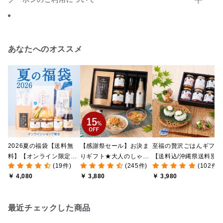
あなたへのオススメ
2026夏の福袋【送料無
【感謝祭セール】お決ま
至福の贅沢ごはんギフト
料】【オンライン限定】
りギフト★大人のしゃけ
【送料込/沖縄県送料別
(19件)
(245件)
(102件)
【ポイントキャンペーン
しゃけめんたい入り【送
途】【化粧箱包装付/オ
￥ 4,080
￥ 3,880
￥ 3,980
実施中】【のし・ラッピ
料込/沖縄県送料別途】
ライン限定】
ング・化粧箱詰め不可】
【化粧箱包装付】
最近チェックした商品