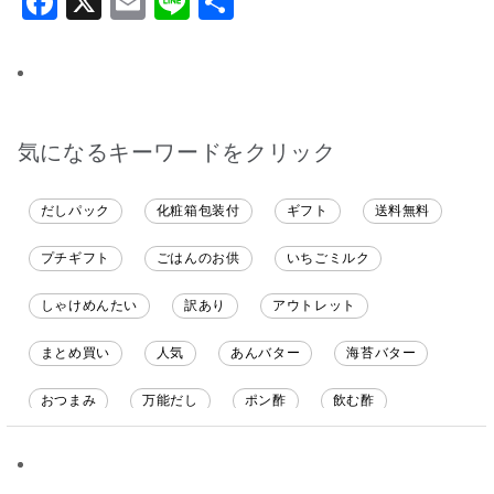
り、喜んでもらえまし
有
た。 また機会があれば
利用したいです
気になるキーワードをクリック
だしパック
化粧箱包装付
ギフト
送料無料
プチギフト
ごはんのお供
いちごミルク
しゃけめんたい
訳あり
アウトレット
まとめ買い
人気
あんバター
海苔バター
おつまみ
万能だし
ポン酢
飲む酢
ソース
限定
バナナチップス
スナック菓子