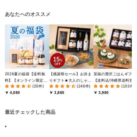
あなたへのオススメ
2026夏の福袋【送料無
【感謝祭セール】お決ま
至福の贅沢ごはんギフト
料】【オンライン限定】
りギフト★大人のしゃけ
【送料込/沖縄県送料別
(20件)
(246件)
(103件)
【ポイントキャンペーン
しゃけめんたい入り【送
途】【化粧箱包装付/オ
￥ 4,080
￥ 3,880
￥ 3,980
実施中】【季節限定】
料込/沖縄県送料別途】
ライン限定】
【のし・ラッピング・化
【化粧箱包装付】
粧箱詰め不可】
最近チェックした商品