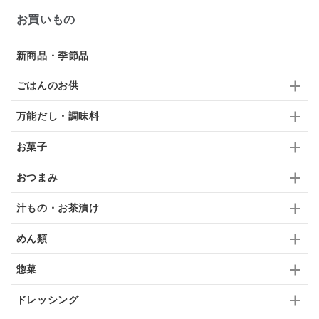
お買いもの
スープ
クリームソース
季節限定
セット
佃煮
アップル
ジュース
パンにぬる
新商品・季節品
はちみつ茶
オレンジ
ナッツ
かつおだし
ごはんのお供
梅
レモン
ペースト
クランベリー
万能だし・調味料
ガーリック
柚子
ハーブティー
つゆ
お菓子
ドリンク
七味
わかめ
チップス
のり
おつまみ
ブランデー
生姜
鍋つゆ
飴
すき焼き
汁もの・お茶漬け
ふりかけ
いいづな
はちみつ
茶漬け
めん類
抹茶
レトルト
究極
ノンアルコール
惣菜
九条ねぎ
焼酎
福松
混ぜご飯
くるみ
ドレッシング