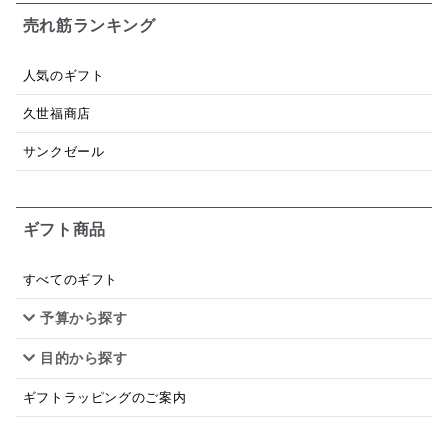
ジャム
調味料ギフト
国産
味噌
ワイン
売れ筋ランキング
パスタソース
醤油
バター
オールフルーツ
人気のギフト
昆布だし
毎日だし
食塩無添加
なめ茸
久世福商店
トマトソース
ブルーベリー
チーズ
信州
サンクゼール
日本ワイン
野菜だし
チーズいか
お米チップス
味噌汁
かりんとう
甘酒
ギフト商品
あごだし
バナナミルク
りんご
骨せんべい
すべてのギフト
ドレッシング
珍味
おかず
ナイアガラ
予算から探す
和塩
混ぜご飯の素
マヨネーズ
せんべい
目的から探す
韓国
贅沢ごはん
おでん
吸い物
ギフトラッピングのご案内
シードル
ごま
いわし
ミックス
芋