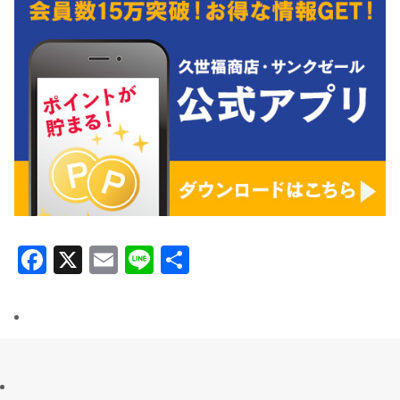
Facebook
X
Email
Line
共
有