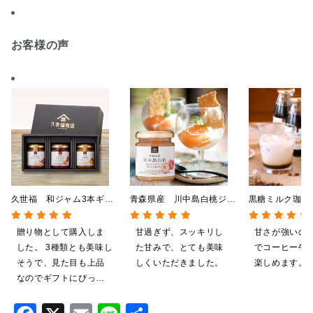
お客様の声
久世福 和ジャム3本ギフ
青森県産 川中島白桃ジャ
黒糖ミルク珈
トB（あんバター、あまお
ム 115g
275ml ×6本
う、安納芋）【化粧箱包装
【のし・ラッピ
贈り物として購入しま
甘過ぎず、スッキリし
甘さが強いの
付】
箱詰め不可】
した。 3種類とも美味し
た甘みで、とても美味
でコーヒー牛
そうで、見た目も上品
しくいただきました。
楽しめます。
なのでギフトにぴった
りだと思います。 化粧
Facebook
X
Email
Line
共
箱入りで高級感もあ