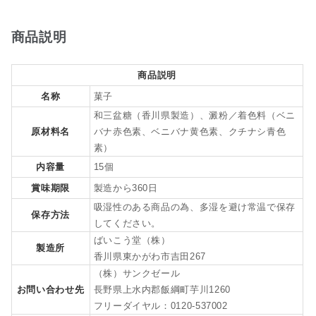
商品説明
商品説明
名称
菓子
和三盆糖（香川県製造）、澱粉／着色料（ベニ
原材料名
バナ赤色素、ベニバナ黄色素、クチナシ青色
素）
内容量
15個
賞味期限
製造から360日
吸湿性のある商品の為、多湿を避け常温で保存
保存方法
してください。
ばいこう堂（株）
製造所
香川県東かがわ市吉田267
（株）サンクゼール
お問い合わせ先
長野県上水内郡飯綱町芋川1260
フリーダイヤル：0120-537002