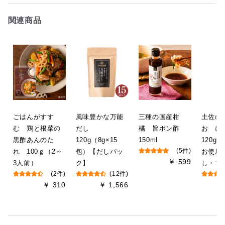
関連商品
ごはんがすす
風味豊かな万能
三種の国産柑
土佐の
む 鶏と根菜の
だし
橘 旨ポン酢
お 
黒酢あんのた
120g（8g×15
150ml
120g
れ 100ｇ（2～
包）【だしパッ
(5件)
お使用
￥ 599
3人前）
ク】
し・フ
(2件)
(12件)
￥ 310
￥ 1,566