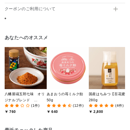
クーポンのご利用について
あなたへのオススメ
八幡屋礒五郎七味 オリ
あまおうの苺ミルク飴
国産はちみつ【百花蜜】
ジナルブレンド
50g
280g
(1件)
(12件)
(4件)
12g【瓶入り】
￥ 760
￥ 640
￥ 2,800