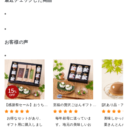
最近チェックした商品
お客様の声
【感謝祭セール】おうちで
至福の贅沢ごはんギフト
[訳あり品・アウ
贅沢ごはんギフト【送料無
【送料込/沖縄県送料別
[賞味期限2026
料/沖縄県送料別途】【化
途】【化粧箱包装付/オン
日]絹ごしなめ
お得なセットがあり、
毎年叔母に送っていま
美味しかった
粧箱包装付/オンライン限
ライン限定】
んとんゼリー 8
ギフト用に購入しまし
す。地元の美味しいお
栗きんとんが