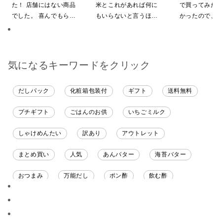
定】
限定】
た！ 店舗にはない商品
米とこれがあれば何に
で買ってみた
でした。 喜んでもらえ
もいらないと言うほど
かったので、
ると思います。
気に入ってくれていま
いしてしまい
す。本当に助かりま
す。
気になるキーワードをクリック
だしパック
化粧箱包装付
ギフト
送料無料
プチギフト
ごはんのお供
いちごミルク
しゃけめんたい
訳あり
アウトレット
まとめ買い
人気
あんバター
海苔バター
おつまみ
万能だし
ポン酢
飲む酢
ソース
限定
バナナチップス
スナック菓子
ジャム
調味料ギフト
国産
味噌
ワイン