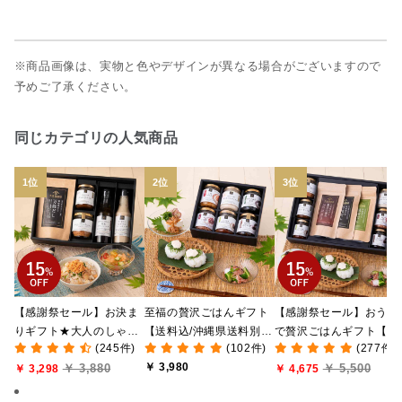
※商品画像は、実物と色やデザインが異なる場合がございますので
予めご了承ください。
同じカテゴリの人気商品
【感謝祭セール】お決ま
至福の贅沢ごはんギフト
【感謝祭セール】おうち
りギフト★大人のしゃけ
【送料込/沖縄県送料別
で贅沢ごはんギフト【送
(245件)
(102件)
(277件)
しゃけめんたい入り【送
途】【化粧箱包装付/オン
料無料/沖縄県送料別途
￥ 3,980
￥ 3,880
￥ 5,500
料込/沖縄県送料別途】
￥ 3,298
ライン限定】
【化粧箱包装付/オンラ
￥ 4,675
【化粧箱包装付】
ン限定】