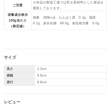
※本品の製造工場では乳を原材料とした製品を
ご注意
製造しております。
栄養成分表示
熱量 398kcal、たんぱく質 0.2g、脂質
100g当たり
0.1g、炭水化物 99.0g、食塩相当量 0.0g
（推定値）
サイズ
高さ
2.3cm
横幅
9.8cm
奥行
9.8cm
レビュー