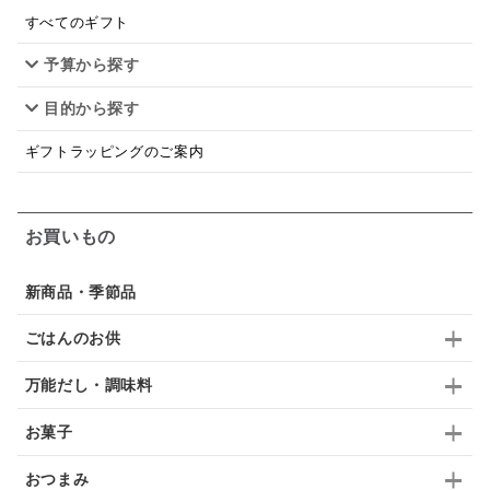
スープ
クリームソース
季節限定
セット
すべてのギフト
予算から探す
佃煮
アップル
ジュース
パンにぬる
目的から探す
はちみつ茶
オレンジ
ナッツ
かつおだし
ギフトラッピングのご案内
梅
レモン
ペースト
クランベリー
ガーリック
柚子
ハーブティー
つゆ
お買いもの
ドリンク
七味
わかめ
チップス
のり
新商品・季節品
ブランデー
生姜
鍋つゆ
飴
すき焼き
ごはんのお供
ふりかけ
いいづな
はちみつ
茶漬け
万能だし・調味料
抹茶
レトルト
究極
ノンアルコール
お菓子
九条ねぎ
焼酎
福松
混ぜご飯
くるみ
おつまみ