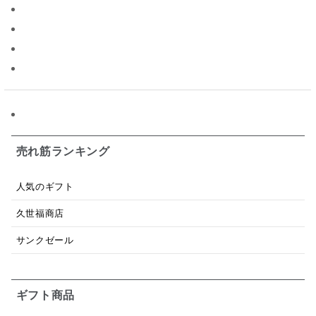
パスタソース
醤油
バター
オールフルーツ
昆布だし
毎日だし
食塩無添加
なめ茸
トマトソース
ブルーベリー
チーズ
信州
日本ワイン
野菜だし
チーズいか
お米チップス
味噌汁
かりんとう
甘酒
売れ筋ランキング
あごだし
バナナミルク
りんご
骨せんべい
人気のギフト
ドレッシング
珍味
おかず
ナイアガラ
久世福商店
和塩
混ぜご飯の素
マヨネーズ
せんべい
サンクゼール
韓国
贅沢ごはん
おでん
吸い物
ギフト商品
シードル
ごま
いわし
ミックス
芋