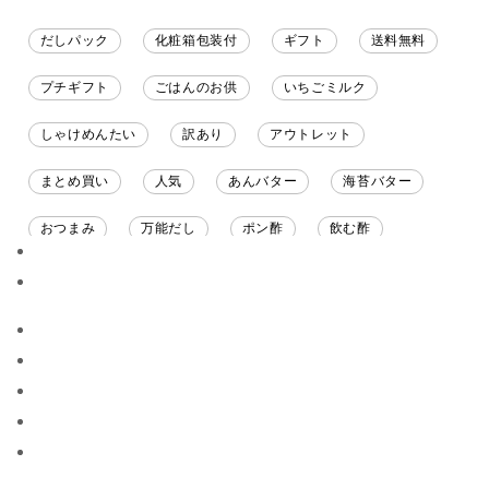
だしパック
化粧箱包装付
ギフト
送料無料
プチギフト
ごはんのお供
いちごミルク
しゃけめんたい
訳あり
アウトレット
まとめ買い
人気
あんバター
海苔バター
おつまみ
万能だし
ポン酢
飲む酢
ソース
限定
バナナチップス
スナック菓子
ジャム
調味料ギフト
国産
味噌
ワイン
パスタソース
醤油
バター
オールフルーツ
昆布だし
毎日だし
食塩無添加
なめ茸
トマトソース
ブルーベリー
チーズ
信州