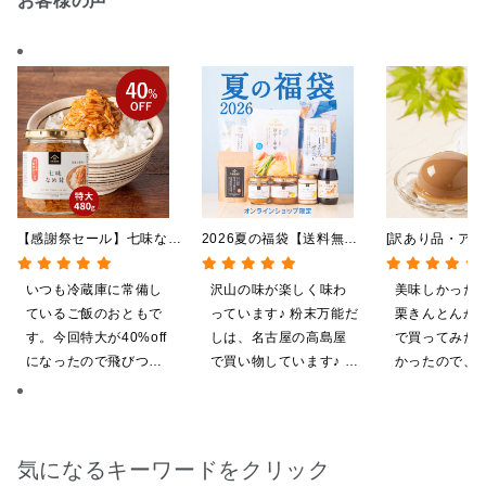
お客様の声
【感謝祭セール】七味なめ
2026夏の福袋【送料無
[訳あり品・アウ
茸 480g（特大）（八幡
料】【オンライン限定】
[賞味期限2026
屋礒五郎の七味唐辛子入
【ポイントキャンペーン実
日]絹ごしなめ
いつも冷蔵庫に常備し
沢山の味が楽しく味わ
美味しかった
り）
施中】【のし・ラッピン
んとんゼリー 8
ているご飯のおともで
っています♪ 粉末万能だ
栗きんとんが
グ・化粧箱詰め不可】
限定】
す。今回特大が40%off
しは、名古屋の高島屋
で買ってみた
になったので飛びつき
で買い物しています♪ と
かったので、
ました。送料を無料に
ても美味しくいただい
いしてしまい
したくて初めての商品
てます。 これからも、
も購入しました。いた
沢山の味楽しみます♪
だくのが楽しみです
気になるキーワードをクリック