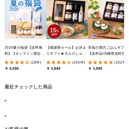
2026夏の福袋【送料無
【感謝祭セール】お決ま
至福の贅沢ごはんギフト
料】【オンライン限定】
りギフト★大人のしゃけ
【送料込/沖縄県送料別
【ポイントキャンペーン
しゃけめんたい入り【送
途】【化粧箱包装付/オ
(19件)
(245件)
(102件)
実施中】【のし・ラッピ
料込/沖縄県送料別途】
ライン限定】
￥ 4,080
￥ 3,880
￥ 3,980
ング・化粧箱詰め不可】
【化粧箱包装付】
最近チェックした商品