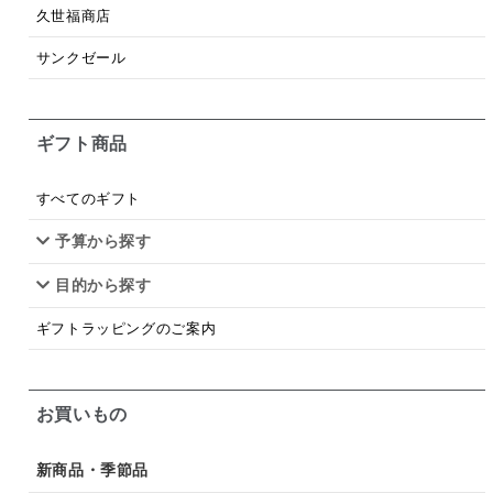
梅
レモン
ペースト
クランベリー
久世福商店
ガーリック
柚子
ハーブティー
つゆ
サンクゼール
ドリンク
七味
わかめ
チップス
のり
ギフト商品
ブランデー
生姜
鍋つゆ
飴
すき焼き
ふりかけ
いいづな
はちみつ
茶漬け
すべてのギフト
抹茶
レトルト
究極
ノンアルコール
予算から探す
目的から探す
九条ねぎ
焼酎
福松
混ぜご飯
くるみ
ギフトラッピングのご案内
お買いもの
新商品・季節品