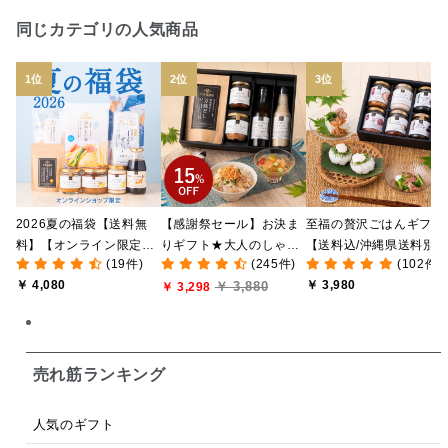
日本ワイン
野菜だし
チーズいか
同じカテゴリの人気商品
お米チップス
味噌汁
かりんとう
甘酒
あごだし
バナナミルク
りんご
骨せんべい
ドレッシング
珍味
おかず
ナイアガラ
和塩
混ぜご飯の素
マヨネーズ
せんべい
2026夏の福袋【送料無
【感謝祭セール】お決ま
至福の贅沢ごはんギフト
韓国
贅沢ごはん
おでん
吸い物
料】【オンライン限定】
りギフト★大人のしゃけ
【送料込/沖縄県送料別
(19件)
(245件)
(102件)
【ポイントキャンペーン
しゃけめんたい入り【送
途】【化粧箱包装付/オ
シードル
ごま
いわし
ミックス
芋
￥ 4,080
￥ 3,980
￥ 3,880
実施中】【のし・ラッピ
料込/沖縄県送料別途】
￥ 3,298
ライン限定】
ング・化粧箱詰め不可】
【化粧箱包装付】
スープ
クリームソース
季節限定
セット
佃煮
アップル
ジュース
パンにぬる
売れ筋ランキング
はちみつ茶
オレンジ
ナッツ
かつおだし
人気のギフト