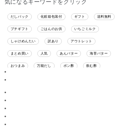
気になるキーワードをクリック
だしパック
化粧箱包装付
ギフト
送料無料
プチギフト
ごはんのお供
いちごミルク
しゃけめんたい
訳あり
アウトレット
まとめ買い
人気
あんバター
海苔バター
おつまみ
万能だし
ポン酢
飲む酢
ソース
限定
バナナチップス
スナック菓子
ジャム
調味料ギフト
国産
味噌
ワイン
パスタソース
醤油
バター
オールフルーツ
昆布だし
毎日だし
食塩無添加
なめ茸
トマトソース
ブルーベリー
チーズ
信州