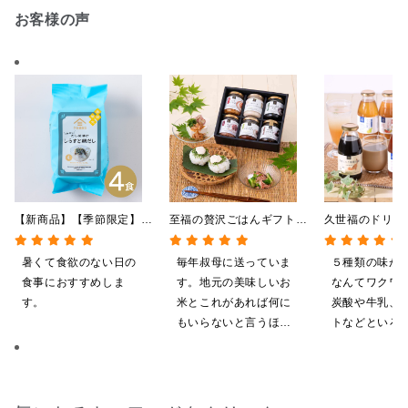
お客様の声
【新商品】【季節限定】冷
至福の贅沢ごはんギフト
久世福のドリン
やしだし茶漬け しらすと
【送料込/沖縄県送料別
全5種飲み比べ
鯛だし 4食
途】【化粧箱包装付/オン
い 5本入（ド
暑くて食欲のない日の
毎年叔母に送っていま
５種類の味が
ライン限定】
ス／希釈タイプ
食事におすすめしま
す。地元の美味しいお
なんてワクワ
す。
米とこれがあれば何に
炭酸や牛乳、
もいらないと言うほど
トなどといろ
気に入ってくれていま
ンジしたいと
す。本当に助かりま
す。