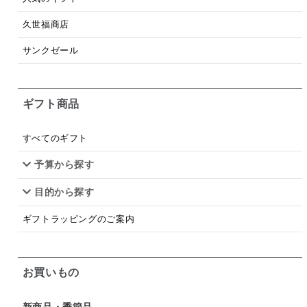
梅
レモン
ペースト
クランベリー
久世福商店
ガーリック
柚子
ハーブティー
つゆ
サンクゼール
ドリンク
七味
わかめ
チップス
のり
ギフト商品
ブランデー
生姜
鍋つゆ
飴
すき焼き
ふりかけ
いいづな
はちみつ
茶漬け
すべてのギフト
抹茶
レトルト
究極
ノンアルコール
予算から探す
目的から探す
九条ねぎ
焼酎
福松
混ぜご飯
くるみ
ギフトラッピングのご案内
お買いもの
新商品・季節品