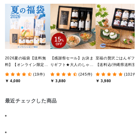
2026夏の福袋【送料無
【感謝祭セール】お決ま
至福の贅沢ごはんギフト
料】【オンライン限定】
りギフト★大人のしゃけ
【送料込/沖縄県送料別
【ポイントキャンペーン
しゃけめんたい入り【送
途】【化粧箱包装付/オ
(19件)
(245件)
(102件)
実施中】【のし・ラッピ
料込/沖縄県送料別途】
ライン限定】
￥ 4,080
￥ 3,880
￥ 3,980
ング・化粧箱詰め不可】
【化粧箱包装付】
最近チェックした商品