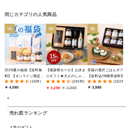
日本ワイン
野菜だし
チーズいか
同じカテゴリの人気商品
お米チップス
味噌汁
かりんとう
甘酒
あごだし
バナナミルク
りんご
骨せんべい
ドレッシング
珍味
おかず
ナイアガラ
和塩
混ぜご飯の素
マヨネーズ
せんべい
2026夏の福袋【送料無
【感謝祭セール】お決ま
至福の贅沢ごはんギフト
韓国
贅沢ごはん
おでん
吸い物
料】【オンライン限定】
りギフト★大人のしゃけ
【送料込/沖縄県送料別
(19件)
(245件)
(102件)
【ポイントキャンペーン
しゃけめんたい入り【送
途】【化粧箱包装付/オ
シードル
ごま
いわし
ミックス
芋
￥ 4,080
￥ 3,980
￥ 3,880
実施中】【のし・ラッピ
料込/沖縄県送料別途】
￥ 3,298
ライン限定】
ング・化粧箱詰め不可】
【化粧箱包装付】
スープ
クリームソース
季節限定
セット
佃煮
アップル
ジュース
パンにぬる
売れ筋ランキング
はちみつ茶
オレンジ
ナッツ
かつおだし
人気のギフト