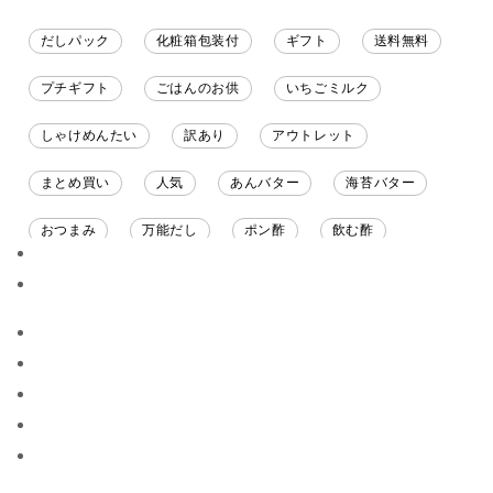
だしパック
化粧箱包装付
ギフト
送料無料
プチギフト
ごはんのお供
いちごミルク
しゃけめんたい
訳あり
アウトレット
まとめ買い
人気
あんバター
海苔バター
おつまみ
万能だし
ポン酢
飲む酢
ソース
限定
バナナチップス
スナック菓子
ジャム
調味料ギフト
国産
味噌
ワイン
パスタソース
醤油
バター
オールフルーツ
昆布だし
毎日だし
食塩無添加
なめ茸
トマトソース
ブルーベリー
チーズ
信州