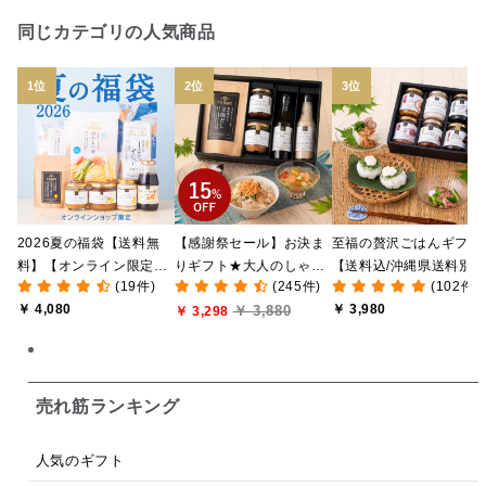
日本ワイン
野菜だし
チーズいか
同じカテゴリの人気商品
お米チップス
味噌汁
かりんとう
甘酒
あごだし
バナナミルク
りんご
骨せんべい
ドレッシング
珍味
おかず
ナイアガラ
和塩
混ぜご飯の素
マヨネーズ
せんべい
2026夏の福袋【送料無
【感謝祭セール】お決ま
至福の贅沢ごはんギフト
韓国
贅沢ごはん
おでん
吸い物
料】【オンライン限定】
りギフト★大人のしゃけ
【送料込/沖縄県送料別
(19件)
(245件)
(102件)
【ポイントキャンペーン
しゃけめんたい入り【送
途】【化粧箱包装付/オ
シードル
ごま
いわし
ミックス
芋
￥ 4,080
￥ 3,980
￥ 3,880
実施中】【のし・ラッピ
料込/沖縄県送料別途】
￥ 3,298
ライン限定】
ング・化粧箱詰め不可】
【化粧箱包装付】
スープ
クリームソース
季節限定
セット
佃煮
アップル
ジュース
パンにぬる
売れ筋ランキング
はちみつ茶
オレンジ
ナッツ
かつおだし
人気のギフト