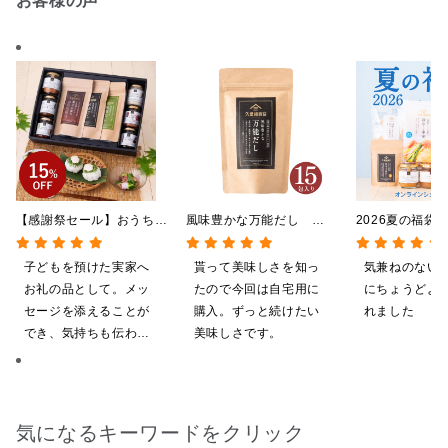
お客様の声
【感謝祭セール】おうちで
風味豊かな万能だし
2026夏の福袋
贅沢ごはんギフト【送料無
120g（8g×15包）【だし
料】【オンライ
料/沖縄県送料別途】【化
パック】
【ポイントキャ
子どもを預けた実家へ
貰って美味しさを知っ
気兼ねのない
粧箱包装付/オンライン限
施中】【のし・
お礼の品として。メッ
たので今回は自宅用に
にちょうどよ
定】
グ・化粧箱詰め
セージを添えることが
購入。ずっと続けたい
れました
でき、気持ちも伝わり
美味しさです。
やすいと感じます。
気になるキーワードをクリック