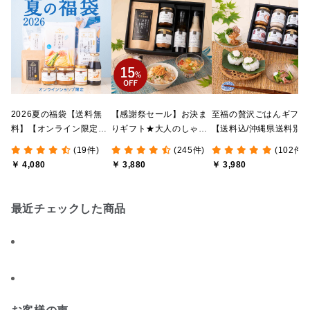
2026夏の福袋【送料無
【感謝祭セール】お決ま
至福の贅沢ごはんギフト
料】【オンライン限定】
りギフト★大人のしゃけ
【送料込/沖縄県送料別
【ポイントキャンペーン
しゃけめんたい入り【送
途】【化粧箱包装付/オ
(19件)
(245件)
(102件)
実施中】【のし・ラッピ
料込/沖縄県送料別途】
ライン限定】
￥ 4,080
￥ 3,880
￥ 3,980
ング・化粧箱詰め不可】
【化粧箱包装付】
最近チェックした商品