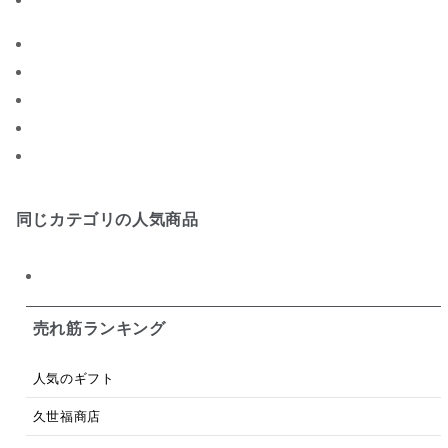
ジャム
調味料ギフト
国産
味噌
ワイン
パスタソース
醤油
バター
オールフルーツ
昆布だし
毎日だし
食塩無添加
なめ茸
トマトソース
ブルーベリー
チーズ
信州
日本ワイン
野菜だし
チーズいか
同じカテゴリの人気商品
お米チップス
味噌汁
かりんとう
甘酒
あごだし
バナナミルク
りんご
骨せんべい
売れ筋ランキング
ドレッシング
珍味
おかず
ナイアガラ
人気のギフト
和塩
混ぜご飯の素
マヨネーズ
せんべい
久世福商店
韓国
贅沢ごはん
おでん
吸い物