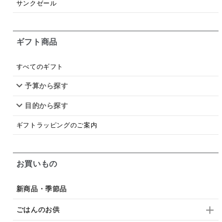
サンクゼール
シードル
ごま
いわし
ミックス
芋
スープ
クリームソース
季節限定
セット
ギフト商品
佃煮
アップル
ジュース
パンにぬる
すべてのギフト
はちみつ茶
オレンジ
ナッツ
かつおだし
予算から探す
梅
レモン
ペースト
クランベリー
目的から探す
ガーリック
柚子
ハーブティー
つゆ
ギフトラッピングのご案内
ドリンク
七味
わかめ
チップス
のり
ブランデー
生姜
鍋つゆ
飴
すき焼き
お買いもの
ふりかけ
いいづな
はちみつ
茶漬け
新商品・季節品
抹茶
レトルト
究極
ノンアルコール
ごはんのお供