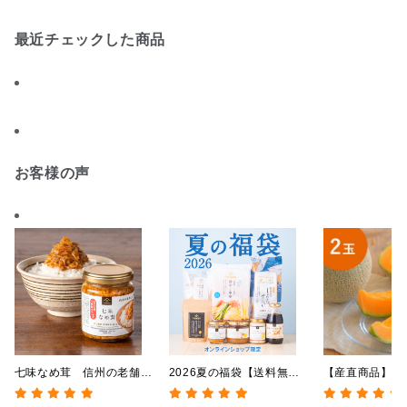
最近チェックした商品
お客様の声
七味なめ茸 信州の老舗
2026夏の福袋【送料無
【産直商品】【
「八幡屋礒五郎」の七味唐
料】【オンライン限定】
ロン 】浦臼産