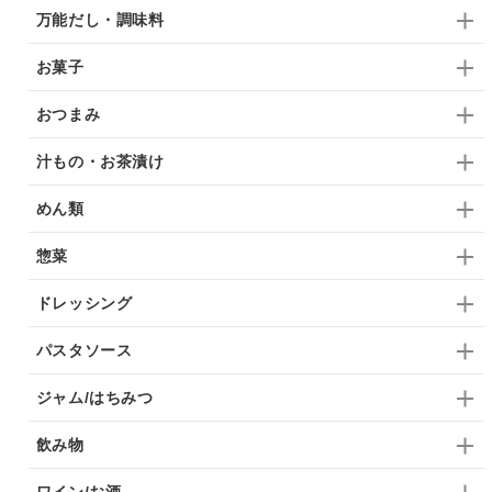
九条ねぎ
焼酎
福松
混ぜご飯
くるみ
万能だし・調味料
お菓子
おつまみ
汁もの・お茶漬け
めん類
惣菜
ドレッシング
パスタソース
ジャム/はちみつ
飲み物
ワイン/お酒