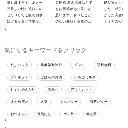
辛子入り 130g
【ポイントキャンペーン実
ュ 2玉【送料
味も濃すぎず、あと一
久世福 夏の福袋はとて
贈り物として
施中】【のし・ラッピン
イン限定】
品欲しい時に冷奴にの
もお得感があり良いと
した。相手か
グ・化粧箱詰め不可】
せたりしてご飯のお供
思います。食べたこと
かった高価な
にピタッタリで重宝し
のない商品もあるの
とうと喜んで
ています。
で、お試しにも良いで
ました
す。今回、少し無理な
お願いにも対応頂き大
変助かりました。あり
気になるキーワードをクリック
がとうございます。
だしパック
化粧箱包装付
ギフト
送料無料
プチギフト
ごはんのお供
いちごミルク
しゃけめんたい
訳あり
アウトレット
まとめ買い
人気
あんバター
海苔バター
おつまみ
万能だし
ポン酢
飲む酢
ソース
限定
バナナチップス
スナック菓子